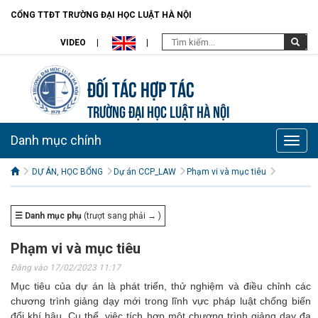
CỔNG TTĐT TRƯỜNG ĐẠI HỌC LUẬT HÀ NỘI
VIDEO
Đối tác hợp tác
TRƯỜNG ĐẠI HỌC LUẬT HÀ NỘI
Danh mục chính
Toggle
naviga
DỰ ÁN, HỌC BỔNG
Dự án CCP_LAW
Phạm vi và mục tiêu
☰ Danh mục phụ
(trượt sang phải → )
Phạm vi và mục tiêu
Đăng vào 17/02/2023 11:17
Mục tiêu của dự án là phát triển, thử nghiệm và điều chỉnh các
chương trình giảng dạy mới trong lĩnh vực pháp luật chống biến
đổi khí hậu. Cụ thể, việc tích hợp một chương trình giảng dạy đa