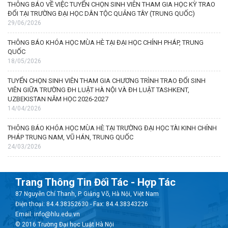
THÔNG BÁO VỀ VIỆC TUYỂN CHỌN SINH VIÊN THAM GIA HỌC KỲ TRAO
ĐỔI TẠI TRƯỜNG ĐẠI HỌC DÂN TỘC QUẢNG TÂY (TRUNG QUỐC)
29/06/2026
THÔNG BÁO KHÓA HỌC MÙA HÈ TẠI ĐẠI HỌC CHÍNH PHÁP, TRUNG
QUỐC
18/05/2026
TUYỂN CHỌN SINH VIÊN THAM GIA CHƯƠNG TRÌNH TRAO ĐỔI SINH
VIÊN GIỮA TRƯỜNG ĐH LUẬT HÀ NỘI VÀ ĐH LUẬT TASHKENT,
UZBEKISTAN NĂM HỌC 2026-2027
14/04/2026
THÔNG BÁO KHÓA HỌC MÙA HÈ TẠI TRƯỜNG ĐẠI HỌC TÀI KINH CHÍNH
PHÁP TRUNG NAM, VŨ HÁN, TRUNG QUỐC
24/03/2026
Trang Thông Tin Đối Tác - Hợp Tác
87 Nguyễn Chí Thanh, P. Giảng Võ, Hà Nội, Việt Nam
Điện thoại: 84.4.38352630 - Fax: 84.4.38343226
Email: info@hlu.edu.vn
© 2016 Trường Đại học Luật Hà Nội