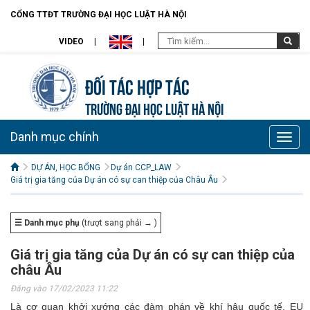
CỔNG TTĐT TRƯỜNG ĐẠI HỌC LUẬT HÀ NỘI
VIDEO
Đối tác hợp tác
TRƯỜNG ĐẠI HỌC LUẬT HÀ NỘI
Danh mục chính
Toggle
naviga
DỰ ÁN, HỌC BỔNG
Dự án CCP_LAW
Giá trị gia tăng của Dự án có sự can thiệp của Châu Âu
☰ Danh mục phụ
(trượt sang phải → )
Giá trị gia tăng của Dự án có sự can thiệp của
châu Âu
Đăng vào 17/02/2023 11:22
Là cơ quan khởi xướng các đàm phán về khí hậu quốc tế, EU