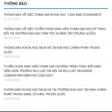
THÔNG BÁO
THÔNG BÁO VỀ VIỆC THAM GIA KHOÁ HỌC “LAW AND ECONOMICS’
01/07/2026
THÔNG BÁO VỀ VIỆC TUYỂN CHỌN SINH VIÊN THAM GIA HỌC KỲ TRAO
ĐỔI TẠI TRƯỜNG ĐẠI HỌC DÂN TỘC QUẢNG TÂY (TRUNG QUỐC)
29/06/2026
THÔNG BÁO KHÓA HỌC MÙA HÈ TẠI ĐẠI HỌC CHÍNH PHÁP, TRUNG
QUỐC
18/05/2026
TUYỂN CHỌN SINH VIÊN THAM GIA CHƯƠNG TRÌNH TRAO ĐỔI SINH
VIÊN GIỮA TRƯỜNG ĐH LUẬT HÀ NỘI VÀ ĐH LUẬT TASHKENT,
UZBEKISTAN NĂM HỌC 2026-2027
14/04/2026
THÔNG BÁO KHÓA HỌC MÙA HÈ TẠI TRƯỜNG ĐẠI HỌC TÀI KINH CHÍNH
PHÁP TRUNG NAM, VŨ HÁN, TRUNG QUỐC
24/03/2026