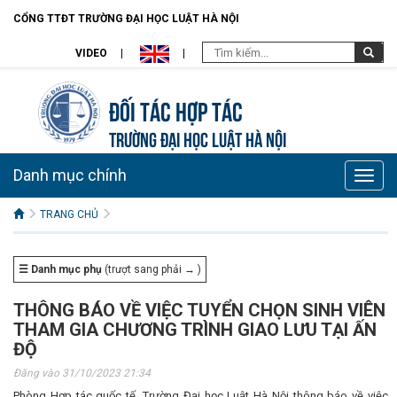
CỔNG TTĐT TRƯỜNG ĐẠI HỌC LUẬT HÀ NỘI
VIDEO
Đối tác hợp tác
TRƯỜNG ĐẠI HỌC LUẬT HÀ NỘI
Danh mục chính
Toggle
naviga
TRANG CHỦ
☰ Danh mục phụ
(trượt sang phải → )
THÔNG BÁO VỀ VIỆC TUYỂN CHỌN SINH VIÊN
THAM GIA CHƯƠNG TRÌNH GIAO LƯU TẠI ẤN
ĐỘ
Đăng vào 31/10/2023 21:34
Phòng Hợp tác quốc tế, Trường Đại học Luật Hà Nội thông báo về việc