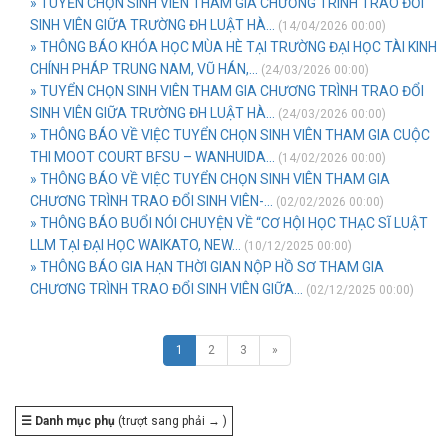
» TUYỂN CHỌN SINH VIÊN THAM GIA CHƯƠNG TRÌNH TRAO ĐỔI
SINH VIÊN GIỮA TRƯỜNG ĐH LUẬT HÀ...
(14/04/2026 00:00)
» THÔNG BÁO KHÓA HỌC MÙA HÈ TẠI TRƯỜNG ĐẠI HỌC TÀI KINH
CHÍNH PHÁP TRUNG NAM, VŨ HÁN,...
(24/03/2026 00:00)
» TUYỂN CHỌN SINH VIÊN THAM GIA CHƯƠNG TRÌNH TRAO ĐỔI
SINH VIÊN GIỮA TRƯỜNG ĐH LUẬT HÀ...
(24/03/2026 00:00)
» THÔNG BÁO VỀ VIỆC TUYỂN CHỌN SINH VIÊN THAM GIA CUỘC
THI MOOT COURT BFSU – WANHUIDA...
(14/02/2026 00:00)
» THÔNG BÁO VỀ VIỆC TUYỂN CHỌN SINH VIÊN THAM GIA
CHƯƠNG TRÌNH TRAO ĐỔI SINH VIÊN-...
(02/02/2026 00:00)
» THÔNG BÁO BUỔI NÓI CHUYỆN VỀ “CƠ HỘI HỌC THẠC SĨ LUẬT
LLM TẠI ĐẠI HỌC WAIKATO, NEW...
(10/12/2025 00:00)
» THÔNG BÁO GIA HẠN THỜI GIAN NỘP HỒ SƠ THAM GIA
CHƯƠNG TRÌNH TRAO ĐỔI SINH VIÊN GIỮA...
(02/12/2025 00:00)
1
2
3
»
☰ Danh mục phụ
(trượt sang phải → )