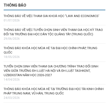
THÔNG BÁO
THÔNG BÁO VỀ VIỆC THAM GIA KHOÁ HỌC “LAW AND ECONOMICS’
01/07/2026
THÔNG BÁO VỀ VIỆC TUYỂN CHỌN SINH VIÊN THAM GIA HỌC KỲ TRAO
ĐỔI TẠI TRƯỜNG ĐẠI HỌC DÂN TỘC QUẢNG TÂY (TRUNG QUỐC)
29/06/2026
THÔNG BÁO KHÓA HỌC MÙA HÈ TẠI ĐẠI HỌC CHÍNH PHÁP, TRUNG
QUỐC
18/05/2026
TUYỂN CHỌN SINH VIÊN THAM GIA CHƯƠNG TRÌNH TRAO ĐỔI SINH
VIÊN GIỮA TRƯỜNG ĐH LUẬT HÀ NỘI VÀ ĐH LUẬT TASHKENT,
UZBEKISTAN NĂM HỌC 2026-2027
14/04/2026
THÔNG BÁO KHÓA HỌC MÙA HÈ TẠI TRƯỜNG ĐẠI HỌC TÀI KINH CHÍNH
PHÁP TRUNG NAM, VŨ HÁN, TRUNG QUỐC
24/03/2026