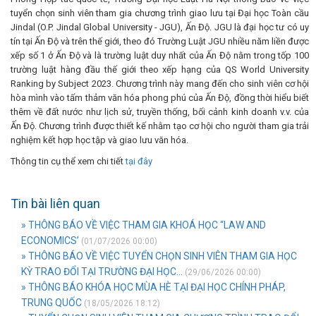
tuyển chọn sinh viên tham gia chương trình giao lưu tại Đại học Toàn cầu
Jindal (O.P. Jindal Global University - JGU), Ấn Độ. JGU là đại học tư có uy
tín tại Ấn Độ và trên thế giới, theo đó Trường Luật JGU nhiều năm liền được
xếp số 1 ở Ấn Độ và là trường luật duy nhất của Ấn Độ nằm trong tốp 100
trường luật hàng đầu thế giới theo xếp hạng của QS World University
Ranking by Subject 2023. Chương trình này mang đến cho sinh viên cơ hội
hòa mình vào tấm thảm văn hóa phong phú của Ấn Độ, đồng thời hiểu biết
thêm về đất nước như lịch sử, truyền thống, bối cảnh kinh doanh v.v. của
Ấn Độ. Chương trình được thiết kế nhằm tạo cơ hội cho người tham gia trải
nghiệm kết hợp học tập và giao lưu văn hóa.
Thông tin cụ thể xem chi tiết
tại đây
Tin bài liên quan
» THÔNG BÁO VỀ VIỆC THAM GIA KHOÁ HỌC “LAW AND
ECONOMICS’
(01/07/2026 00:00)
» THÔNG BÁO VỀ VIỆC TUYỂN CHỌN SINH VIÊN THAM GIA HỌC
KỲ TRAO ĐỔI TẠI TRƯỜNG ĐẠI HỌC...
(29/06/2026 00:00)
» THÔNG BÁO KHÓA HỌC MÙA HÈ TẠI ĐẠI HỌC CHÍNH PHÁP,
TRUNG QUỐC
(18/05/2026 18:12)