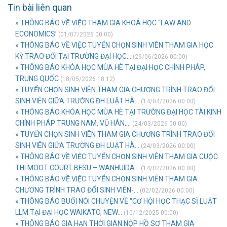
Tin bài liên quan
» THÔNG BÁO VỀ VIỆC THAM GIA KHOÁ HỌC “LAW AND
ECONOMICS’
(01/07/2026 00:00)
» THÔNG BÁO VỀ VIỆC TUYỂN CHỌN SINH VIÊN THAM GIA HỌC
KỲ TRAO ĐỔI TẠI TRƯỜNG ĐẠI HỌC...
(29/06/2026 00:00)
» THÔNG BÁO KHÓA HỌC MÙA HÈ TẠI ĐẠI HỌC CHÍNH PHÁP,
TRUNG QUỐC
(18/05/2026 18:12)
» TUYỂN CHỌN SINH VIÊN THAM GIA CHƯƠNG TRÌNH TRAO ĐỔI
SINH VIÊN GIỮA TRƯỜNG ĐH LUẬT HÀ...
(14/04/2026 00:00)
» THÔNG BÁO KHÓA HỌC MÙA HÈ TẠI TRƯỜNG ĐẠI HỌC TÀI KINH
CHÍNH PHÁP TRUNG NAM, VŨ HÁN,...
(24/03/2026 00:00)
» TUYỂN CHỌN SINH VIÊN THAM GIA CHƯƠNG TRÌNH TRAO ĐỔI
SINH VIÊN GIỮA TRƯỜNG ĐH LUẬT HÀ...
(24/03/2026 00:00)
» THÔNG BÁO VỀ VIỆC TUYỂN CHỌN SINH VIÊN THAM GIA CUỘC
THI MOOT COURT BFSU – WANHUIDA...
(14/02/2026 00:00)
» THÔNG BÁO VỀ VIỆC TUYỂN CHỌN SINH VIÊN THAM GIA
CHƯƠNG TRÌNH TRAO ĐỔI SINH VIÊN-...
(02/02/2026 00:00)
» THÔNG BÁO BUỔI NÓI CHUYỆN VỀ “CƠ HỘI HỌC THẠC SĨ LUẬT
LLM TẠI ĐẠI HỌC WAIKATO, NEW...
(10/12/2025 00:00)
» THÔNG BÁO GIA HẠN THỜI GIAN NỘP HỒ SƠ THAM GIA