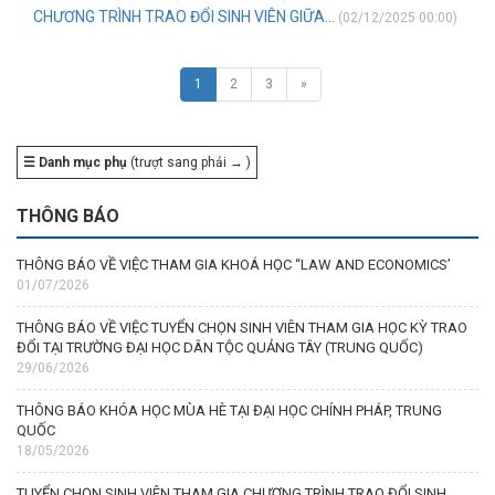
CHƯƠNG TRÌNH TRAO ĐỔI SINH VIÊN GIỮA...
(02/12/2025 00:00)
1
2
3
»
☰ Danh mục phụ
(trượt sang phải → )
THÔNG BÁO
THÔNG BÁO VỀ VIỆC THAM GIA KHOÁ HỌC “LAW AND ECONOMICS’
01/07/2026
THÔNG BÁO VỀ VIỆC TUYỂN CHỌN SINH VIÊN THAM GIA HỌC KỲ TRAO
ĐỔI TẠI TRƯỜNG ĐẠI HỌC DÂN TỘC QUẢNG TÂY (TRUNG QUỐC)
29/06/2026
THÔNG BÁO KHÓA HỌC MÙA HÈ TẠI ĐẠI HỌC CHÍNH PHÁP, TRUNG
QUỐC
18/05/2026
TUYỂN CHỌN SINH VIÊN THAM GIA CHƯƠNG TRÌNH TRAO ĐỔI SINH