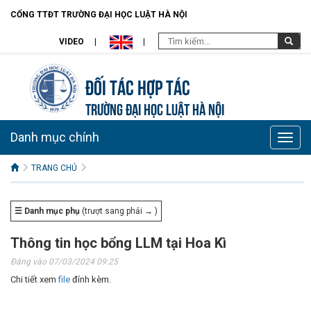
CỔNG TTĐT TRƯỜNG ĐẠI HỌC LUẬT HÀ NỘI
VIDEO
Đối tác hợp tác
TRƯỜNG ĐẠI HỌC LUẬT HÀ NỘI
Danh mục chính
Toggle
naviga
TRANG CHỦ
☰ Danh mục phụ
(trượt sang phải → )
Thông tin học bổng LLM tại Hoa Kì
Đăng vào 07/03/2024 09:25
Chi tiết xem
file
đính kèm.