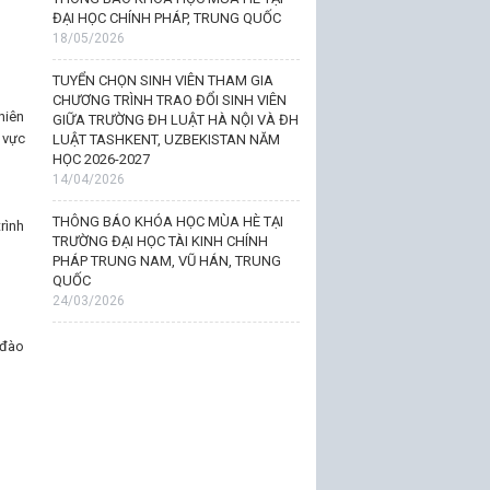
ĐẠI HỌC CHÍNH PHÁP, TRUNG QUỐC
18/05/2026
TUYỂN CHỌN SINH VIÊN THAM GIA
CHƯƠNG TRÌNH TRAO ĐỔI SINH VIÊN
hiên
GIỮA TRƯỜNG ĐH LUẬT HÀ NỘI VÀ ĐH
 vực
LUẬT TASHKENT, UZBEKISTAN NĂM
HỌC 2026-2027
14/04/2026
THÔNG BÁO KHÓA HỌC MÙA HÈ TẠI
rình
TRƯỜNG ĐẠI HỌC TÀI KINH CHÍNH
PHÁP TRUNG NAM, VŨ HÁN, TRUNG
QUỐC
24/03/2026
 đào