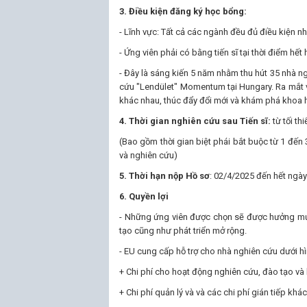
3. Điều kiện đăng ký học bổng:
- Lĩnh vực: Tất cả các ngành đều đủ điều kiện 
- Ứng viên phải có bằng tiến sĩ tại thời điểm hết
- Đây là sáng kiến 5 năm nhằm thu hút 35 nhà ngh
cứu "Lendület" Momentum tại Hungary. Ra mắt v
khác nhau, thúc đẩy đổi mới và khám phá khoa 
4. Thời gian nghiên cứu sau Tiến sĩ:
từ tối th
(Bao gồm thời gian biệt phái bắt buộc từ 1 đến 
và nghiên cứu)
5. Thời hạn nộp Hồ sơ
: 02/4/2025 đến hết ngày
6. Quyền lợi
- Những ứng viên được chọn sẽ được hưởng mức
tạo cũng như phát triển mở rộng.
- EU cung cấp hỗ trợ cho nhà nghiên cứu dưới hì
+ Chi phí cho hoạt động nghiên cứu, đào tạo và
+ Chi phí quản lý và và các chi phí gián tiếp khác