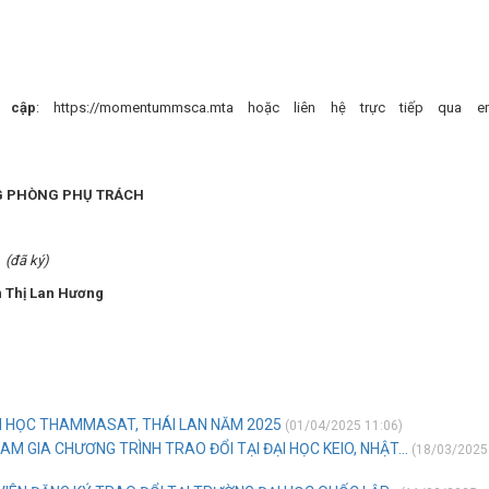
y cập
: https://momentummsca.mta hoặc liên hệ trực tiếp qua em
PHÒNG PHỤ TRÁCH
ký)
Lan Hương
I HỌC THAMMASAT, THÁI LAN NĂM 2025
(01/04/2025 11:06)
 GIA CHƯƠNG TRÌNH TRAO ĐỔI TẠI ĐẠI HỌC KEIO, NHẬT...
(18/03/2025