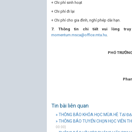
+ Chi phí sinh hoạt
+ Chi phí đi lại
+ Chi phí cho gia đình, nghỉ phép dài hạn.
7. Thông tin chi tiết vui lòng tru
momentum.msca@office.mta.hu
.
PHÓ TRƯỞNG 
(đã 
Phan Thị 
Tin bài liên quan
» THÔNG BÁO KHÓA HỌC MÙA HÈ TẠI ĐẠ
» THÔNG BÁO TUYỂN CHỌN HỌC VIÊN THAM
00:00)