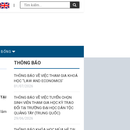
C BỔNG
THÔNG BÁO
THÔNG BÁO VỀ VIỆC THAM GIA KHOÁ
HỌC “LAW AND ECONOMICS’
01/07/2026
TẠI
THÔNG BÁO VỀ VIỆC TUYỂN CHỌN
SINH VIÊN THAM GIA HỌC KỲ TRAO
ĐỔI TẠI TRƯỜNG ĐẠI HỌC DÂN TỘC
 lâm
QUẢNG TÂY (TRUNG QUỐC)
29/06/2026
THÔNG BÁO KHÓA HỌC MÙA HÈ TẠI