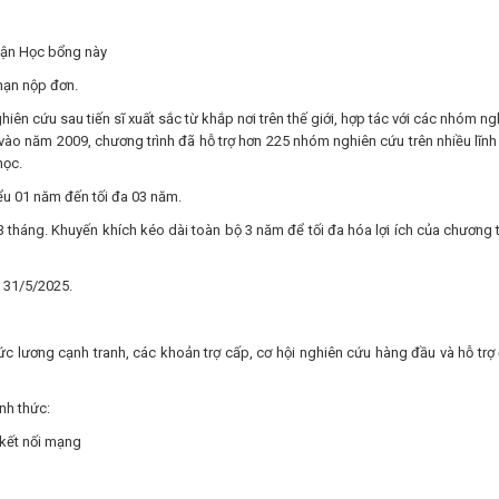
nhận Học bổng này
 hạn nộp đơn.
iên cứu sau tiến sĩ xuất sắc từ khắp nơi trên thế giới, hợp tác với các nhóm ng
ào năm 2009, chương trình đã hỗ trợ hơn 225 nhóm nghiên cứu trên nhiều lĩnh
học.
iểu 01 năm đến tối đa 03 năm.
3 tháng. Khuyến khích kéo dài toàn bộ 3 năm để tối đa hóa lợi ích của chương t
 31/5/2025.
 lương cạnh tranh, các khoản trợ cấp, cơ hội nghiên cứu hàng đầu và hỗ trợ
nh thức:
 kết nối mạng