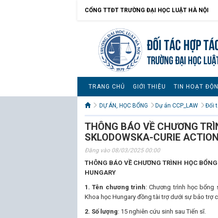
CỔNG TTĐT TRƯỜNG ĐẠI HỌC LUẬT HÀ NỘI
Đối tác hợp tá
TRƯỜNG ĐẠI HỌC LUẬ
TRANG CHỦ
GIỚI THIỆU
TIN HOẠT ĐỘ
DỰ ÁN, HỌC BỔNG
Dự án CCP_LAW
Đối 
THÔNG BÁO VỀ CHƯƠNG TRÌ
SKLODOWSKA-CURIE ACTION
Đăng vào 08/03/2025 00:00
THÔNG BÁO VỀ CHƯƠNG TRÌNH HỌC BỔNG 
HUNGARY
1. Tên chương trình
: Chương trình học bổng
Khoa học Hungary đồng tài trợ dưới sự bảo trợ
2. Số lượng
: 15 nghiên cứu sinh sau Tiến sĩ.