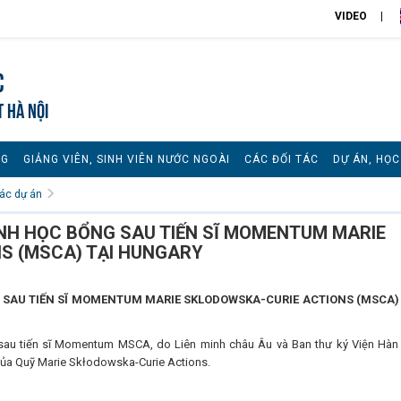
VIDEO
c
T HÀ NỘI
NG
GIẢNG VIÊN, SINH VIÊN NƯỚC NGOÀI
CÁC ĐỐI TÁC
DỰ ÁN, HỌ
tác dự án
NH HỌC BỔNG SAU TIẾN SĨ MOMENTUM MARIE
S (MSCA) TẠI HUNGARY
SAU TIẾN SĨ MOMENTUM MARIE SKLODOWSKA-CURIE ACTIONS (MSCA) 
 sau tiến sĩ Momentum MSCA, do Liên minh châu Âu và Ban thư ký Viện Hàn
 của Quỹ Marie Skłodowska-Curie Actions.