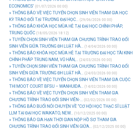
ECONOMICS’
(01/07/2026 00:00)
» THÔNG BÁO VỀ VIỆC TUYỂN CHỌN SINH VIÊN THAM GIA HỌC
KỲ TRAO ĐỔI TẠI TRƯỜNG ĐẠI HỌC...
(29/06/2026 00:00)
» THÔNG BÁO KHÓA HỌC MÙA HÈ TẠI ĐẠI HỌC CHÍNH PHÁP,
TRUNG QUỐC
(18/05/2026 18:12)
» TUYỂN CHỌN SINH VIÊN THAM GIA CHƯƠNG TRÌNH TRAO ĐỔI
SINH VIÊN GIỮA TRƯỜNG ĐH LUẬT HÀ...
(14/04/2026 00:00)
» THÔNG BÁO KHÓA HỌC MÙA HÈ TẠI TRƯỜNG ĐẠI HỌC TÀI KINH
CHÍNH PHÁP TRUNG NAM, VŨ HÁN,...
(24/03/2026 00:00)
» TUYỂN CHỌN SINH VIÊN THAM GIA CHƯƠNG TRÌNH TRAO ĐỔI
SINH VIÊN GIỮA TRƯỜNG ĐH LUẬT HÀ...
(24/03/2026 00:00)
» THÔNG BÁO VỀ VIỆC TUYỂN CHỌN SINH VIÊN THAM GIA CUỘC
THI MOOT COURT BFSU – WANHUIDA...
(14/02/2026 00:00)
» THÔNG BÁO VỀ VIỆC TUYỂN CHỌN SINH VIÊN THAM GIA
CHƯƠNG TRÌNH TRAO ĐỔI SINH VIÊN-...
(02/02/2026 00:00)
» THÔNG BÁO BUỔI NÓI CHUYỆN VỀ “CƠ HỘI HỌC THẠC SĨ LUẬT
LLM TẠI ĐẠI HỌC WAIKATO, NEW...
(10/12/2025 00:00)
» THÔNG BÁO GIA HẠN THỜI GIAN NỘP HỒ SƠ THAM GIA
CHƯƠNG TRÌNH TRAO ĐỔI SINH VIÊN GIỮA...
(02/12/2025 00:00)