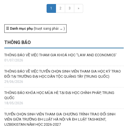
1
2
3
»
☰ Danh mục phụ
(trượt sang phải → )
THÔNG BÁO
THÔNG BÁO VỀ VIỆC THAM GIA KHOÁ HỌC “LAW AND ECONOMICS’
01/07/2026
THÔNG BÁO VỀ VIỆC TUYỂN CHỌN SINH VIÊN THAM GIA HỌC KỲ TRAO
ĐỔI TẠI TRƯỜNG ĐẠI HỌC DÂN TỘC QUẢNG TÂY (TRUNG QUỐC)
29/06/2026
THÔNG BÁO KHÓA HỌC MÙA HÈ TẠI ĐẠI HỌC CHÍNH PHÁP, TRUNG
QUỐC
18/05/2026
TUYỂN CHỌN SINH VIÊN THAM GIA CHƯƠNG TRÌNH TRAO ĐỔI SINH
VIÊN GIỮA TRƯỜNG ĐH LUẬT HÀ NỘI VÀ ĐH LUẬT TASHKENT,
UZBEKISTAN NĂM HỌC 2026-2027