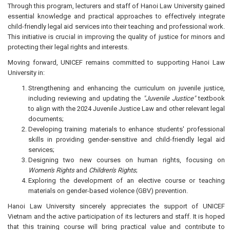
Through this program, lecturers and staff of Hanoi Law University gained
essential knowledge and practical approaches to effectively integrate
child-friendly legal aid services into their teaching and professional work.
This initiative is crucial in improving the quality of justice for minors and
protecting their legal rights and interests.
Moving forward, UNICEF remains committed to supporting Hanoi Law
University in:
Strengthening and enhancing the curriculum on juvenile justice,
including reviewing and updating the
"Juvenile Justice"
textbook
to align with the 2024 Juvenile Justice Law and other relevant legal
documents;
Developing training materials to enhance students' professional
skills in providing gender-sensitive and child-friendly legal aid
services;
Designing two new courses on human rights, focusing on
Women's Rights
and
Children's Rights
;
Exploring the development of an elective course or teaching
materials on gender-based violence (GBV) prevention.
Hanoi Law University sincerely appreciates the support of UNICEF
Vietnam and the active participation of its lecturers and staff. It is hoped
that this training course will bring practical value and contribute to