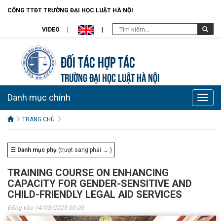
CỔNG TTĐT TRƯỜNG ĐẠI HỌC LUẬT HÀ NỘI
VIDEO
Đối tác hợp tác
TRƯỜNG ĐẠI HỌC LUẬT HÀ NỘI
Danh mục chính
Toggle
naviga
TRANG CHỦ
☰ Danh mục phụ
(trượt sang phải → )
TRAINING COURSE ON ENHANCING
CAPACITY FOR GENDER-SENSITIVE AND
CHILD-FRIENDLY LEGAL AID SERVICES
Đăng vào 14/03/2025 00:00