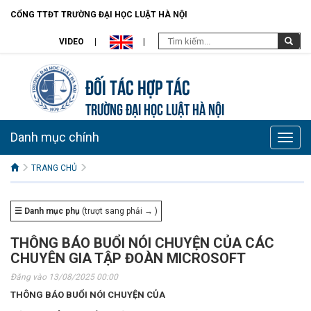
CỔNG TTĐT TRƯỜNG ĐẠI HỌC LUẬT HÀ NỘI
VIDEO
Đối tác hợp tác
TRƯỜNG ĐẠI HỌC LUẬT HÀ NỘI
Danh mục chính
Toggle
naviga
TRANG CHỦ
☰ Danh mục phụ
(trượt sang phải → )
THÔNG BÁO BUỔI NÓI CHUYỆN CỦA CÁC
CHUYÊN GIA TẬP ĐOÀN MICROSOFT
Đăng vào 13/08/2025 00:00
THÔNG BÁO BUỔI NÓI CHUYỆN CỦA