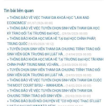
Tin bài liên quan
» THÔNG BÁO VỀ VIỆC THAM GIA KHOÁ HỌC “LAW AND
ECONOMICS’
(01/07/2026 00:00)
» THÔNG BÁO VỀ VIỆC TUYỂN CHỌN SINH VIÊN THAM GIA HỌC
KỲ TRAO ĐỔI TẠI TRƯỜNG ĐẠI HỌC...
(29/06/2026 00:00)
» THÔNG BÁO KHÓA HỌC MÙA HÈ TẠI ĐẠI HỌC CHÍNH PHÁP,
TRUNG QUỐC
(18/05/2026 18:12)
» TUYỂN CHỌN SINH VIÊN THAM GIA CHƯƠNG TRÌNH TRAO ĐỔI
SINH VIÊN GIỮA TRƯỜNG ĐH LUẬT HÀ...
(14/04/2026 00:00)
» THÔNG BÁO KHÓA HỌC MÙA HÈ TẠI TRƯỜNG ĐẠI HỌC TÀI KINH
CHÍNH PHÁP TRUNG NAM, VŨ HÁN,...
(24/03/2026 00:00)
» TUYỂN CHỌN SINH VIÊN THAM GIA CHƯƠNG TRÌNH TRAO ĐỔI
SINH VIÊN GIỮA TRƯỜNG ĐH LUẬT HÀ...
(24/03/2026 00:00)
» THÔNG BÁO VỀ VIỆC TUYỂN CHỌN SINH VIÊN THAM GIA CUỘC
THI MOOT COURT BFSU – WANHUIDA...
(14/02/2026 00:00)
» THÔNG BÁO VỀ VIỆC TUYỂN CHỌN SINH VIÊN THAM GIA
CHƯƠNG TRÌNH TRAO ĐỔI SINH VIÊN-...
(02/02/2026 00:00)
» THÔNG BÁO BUỔI NÓI CHUYỆN VỀ “CƠ HỘI HỌC THẠC SĨ LUẬT