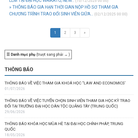
LLM TẠI ĐẠI HỌC WAIKATO, NEW...
(10/12/2025 00:00)
» THÔNG BÁO GIA HẠN THỜI GIAN NỘP HỒ SƠ THAM GIA
CHƯƠNG TRÌNH TRAO ĐỔI SINH VIÊN GIỮA...
(02/12/2025 00:00)
1
2
3
»
☰ Danh mục phụ
(trượt sang phải → )
THÔNG BÁO
THÔNG BÁO VỀ VIỆC THAM GIA KHOÁ HỌC “LAW AND ECONOMICS’
01/07/2026
THÔNG BÁO VỀ VIỆC TUYỂN CHỌN SINH VIÊN THAM GIA HỌC KỲ TRAO
ĐỔI TẠI TRƯỜNG ĐẠI HỌC DÂN TỘC QUẢNG TÂY (TRUNG QUỐC)
29/06/2026
THÔNG BÁO KHÓA HỌC MÙA HÈ TẠI ĐẠI HỌC CHÍNH PHÁP, TRUNG
QUỐC
18/05/2026