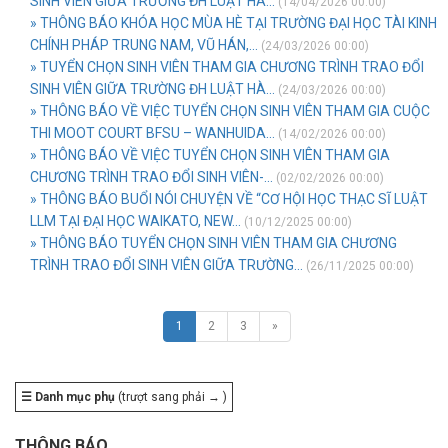
SINH VIÊN GIỮA TRƯỜNG ĐH LUẬT HÀ...
(14/04/2026 00:00)
» THÔNG BÁO KHÓA HỌC MÙA HÈ TẠI TRƯỜNG ĐẠI HỌC TÀI KINH
CHÍNH PHÁP TRUNG NAM, VŨ HÁN,...
(24/03/2026 00:00)
» TUYỂN CHỌN SINH VIÊN THAM GIA CHƯƠNG TRÌNH TRAO ĐỔI
SINH VIÊN GIỮA TRƯỜNG ĐH LUẬT HÀ...
(24/03/2026 00:00)
» THÔNG BÁO VỀ VIỆC TUYỂN CHỌN SINH VIÊN THAM GIA CUỘC
THI MOOT COURT BFSU – WANHUIDA...
(14/02/2026 00:00)
» THÔNG BÁO VỀ VIỆC TUYỂN CHỌN SINH VIÊN THAM GIA
CHƯƠNG TRÌNH TRAO ĐỔI SINH VIÊN-...
(02/02/2026 00:00)
» THÔNG BÁO BUỔI NÓI CHUYỆN VỀ “CƠ HỘI HỌC THẠC SĨ LUẬT
LLM TẠI ĐẠI HỌC WAIKATO, NEW...
(10/12/2025 00:00)
» THÔNG BÁO TUYỂN CHỌN SINH VIÊN THAM GIA CHƯƠNG
TRÌNH TRAO ĐỔI SINH VIÊN GIỮA TRƯỜNG...
(26/11/2025 00:00)
1
2
3
»
☰ Danh mục phụ
(trượt sang phải → )
THÔNG BÁO