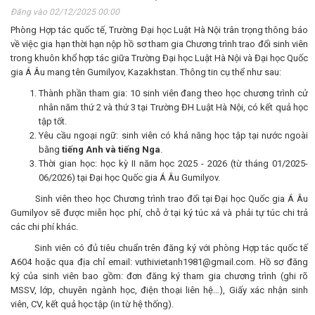
Đăng vào 02/12/2025 00:00
Phòng Hợp tác quốc tế, Trường Đại học Luật Hà Nội trân trọng thông báo
về việc gia hạn thời hạn nộp hồ sơ tham gia Chương trình trao đổi sinh viên
trong khuôn khổ hợp tác giữa Trường Đại học Luật Hà Nội và Đại học Quốc
gia Á Âu mang tên Gumilyov, Kazakhstan. Thông tin cụ thể như sau:
Thành phần tham gia: 10 sinh viên đang theo học chương trình cử
nhân năm thứ 2 và thứ 3 tại Trường ĐH Luật Hà Nội, có kết quả học
tập tốt.
Yêu cầu ngoại ngữ: sinh viên có khả năng học tập tại nước ngoài
bằng
tiếng Anh và tiếng Nga
.
Thời gian học: học kỳ II năm học 2025 - 2026 (từ tháng 01/2025-
06/2026) tại Đại học Quốc gia Á Âu Gumilyov.
Sinh viên theo học Chương trình trao đổi tại Đại học Quốc gia Á Âu
Gumilyov sẽ được miễn học phí, chỗ ở tại ký túc xá và phải tự túc chi trả
các chi phí khác.
Sinh viên có đủ tiêu chuẩn trên đăng ký với phòng Hợp tác quốc tế
A604 hoặc qua địa chỉ email: vuthivietanh1981@gmail.com. Hồ sơ đăng
ký của sinh viên bao gồm: đơn đăng ký tham gia chương trình (ghi rõ
MSSV, lớp, chuyên ngành học, điện thoại liên hệ…), Giấy xác nhận sinh
viên, CV, kết quả học tập (in từ hệ thống).