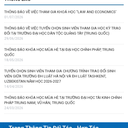
THÔNG BÁO VỀ VIỆC THAM GIA KHOÁ HỌC “LAW AND ECONOMICS’
01/07/2026
THÔNG BÁO VỀ VIỆC TUYỂN CHỌN SINH VIÊN THAM GIA HỌC KỲ TRAO
ĐỔI TẠI TRƯỜNG ĐẠI HỌC DÂN TỘC QUẢNG TÂY (TRUNG QUỐC)
29/06/2026
THÔNG BÁO KHÓA HỌC MÙA HÈ TẠI ĐẠI HỌC CHÍNH PHÁP, TRUNG
QUỐC
18/05/2026
TUYỂN CHỌN SINH VIÊN THAM GIA CHƯƠNG TRÌNH TRAO ĐỔI SINH
VIÊN GIỮA TRƯỜNG ĐH LUẬT HÀ NỘI VÀ ĐH LUẬT TASHKENT,
UZBEKISTAN NĂM HỌC 2026-2027
14/04/2026
THÔNG BÁO KHÓA HỌC MÙA HÈ TẠI TRƯỜNG ĐẠI HỌC TÀI KINH CHÍNH
PHÁP TRUNG NAM, VŨ HÁN, TRUNG QUỐC
24/03/2026