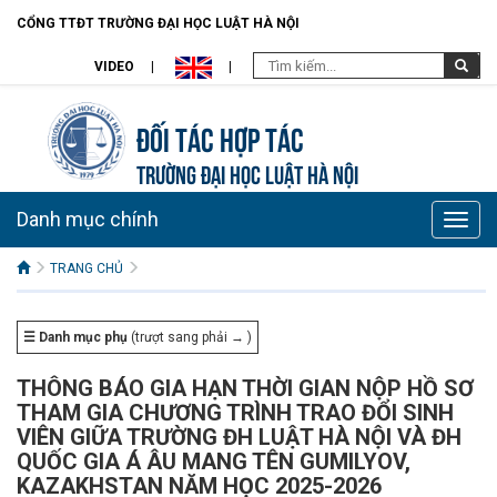
CỔNG TTĐT TRƯỜNG ĐẠI HỌC LUẬT HÀ NỘI
VIDEO
Đối tác hợp tác
TRƯỜNG ĐẠI HỌC LUẬT HÀ NỘI
Danh mục chính
Toggle
naviga
TRANG CHỦ
☰ Danh mục phụ
(trượt sang phải → )
THÔNG BÁO GIA HẠN THỜI GIAN NỘP HỒ SƠ
THAM GIA CHƯƠNG TRÌNH TRAO ĐỔI SINH
VIÊN GIỮA TRƯỜNG ĐH LUẬT HÀ NỘI VÀ ĐH
QUỐC GIA Á ÂU MANG TÊN GUMILYOV,
KAZAKHSTAN NĂM HỌC 2025-2026