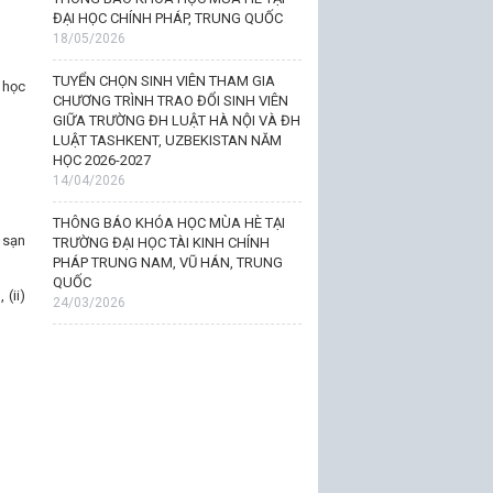
ĐẠI HỌC CHÍNH PHÁP, TRUNG QUỐC
18/05/2026
TUYỂN CHỌN SINH VIÊN THAM GIA
 học
CHƯƠNG TRÌNH TRAO ĐỔI SINH VIÊN
GIỮA TRƯỜNG ĐH LUẬT HÀ NỘI VÀ ĐH
LUẬT TASHKENT, UZBEKISTAN NĂM
HỌC 2026-2027
14/04/2026
THÔNG BÁO KHÓA HỌC MÙA HÈ TẠI
 sạn
TRƯỜNG ĐẠI HỌC TÀI KINH CHÍNH
PHÁP TRUNG NAM, VŨ HÁN, TRUNG
QUỐC
(ii)
24/03/2026