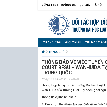
CỔNG TTĐT TRƯỜNG ĐẠI HỌC LUẬT HÀ NỘI
Đối tác hợp tá
TRƯỜNG ĐẠI HỌC LUẬ
TRANG CHỦ
GIỚI THIỆU
TIN HOẠT ĐỘ
TRANG CHỦ
THÔNG BÁO VỀ VIỆC TUYỂN 
COURT BFSU – WANHUIDA TẠ
TRUNG QUỐC
Đăng vào 14/02/2026 00:00
Phòng Hợp tác quốc tế, Trường Đại học Luật Hà
WanHuiDa của Trường Luật, Đại học Ngoại ngữ 
Thông tin cụ thể như sau:
1.
Tên cuộc thi
:
Phiên tòa giả định về sở hữu trí 