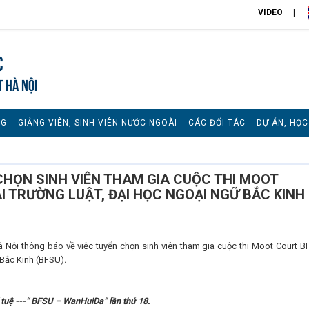
VIDEO
c
T HÀ NỘI
NG
GIẢNG VIÊN, SINH VIÊN NƯỚC NGOÀI
CÁC ĐỐI TÁC
DỰ ÁN, HỌ
CHỌN SINH VIÊN THAM GIA CUỘC THI MOOT
I TRƯỜNG LUẬT, ĐẠI HỌC NGOẠI NGỮ BẮC KINH
 Nội thông báo về việc tuyển chọn sinh viên tham gia cuộc thi Moot Court B
Bắc Kinh (BFSU)
.
tuệ ---“
BFSU
–
WanHuiDa
” lần thứ 1
8.