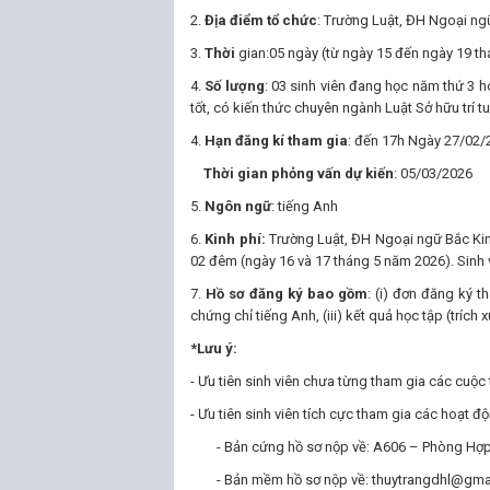
2.
Địa điểm tổ chức
: Trường Luật, ĐH Ngoại ng
3.
Thời
gian:05 ngày (từ ngày 15 đến ngày 19 th
4.
Số lượng
: 03 sinh viên đang học năm thứ 3 
tốt, có kiến thức chuyên ngành Luật Sở hữu trí tu
4.
Hạn đăng kí tham gia
: đến 17h Ngày 27/02/
Thời gian phỏng vấn dự kiến
: 05/03/2026
5.
Ngôn ngữ
: tiếng Anh
6.
Kinh phí:
Trường Luật, ĐH Ngoại ngữ Bắc Kinh 
02 đêm (ngày 16 và 17 tháng 5 năm 2026). Sinh vi
7.
Hồ sơ đăng ký bao gồm
: (i) đơn đăng ký t
chứng chỉ tiếng Anh, (iii) kết quả học tập (trích 
*Lưu ý:
- Ưu tiên sinh viên chưa từng tham gia các cuộc 
- Ưu tiên sinh viên tích cực tham gia các hoạt đ
- Bản cứng hồ sơ nộp về: A606 – Phòng Hợp
- Bản mềm hồ sơ nộp về: thuytrangdhl@gma