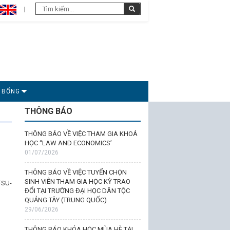
C BỔNG
THÔNG BÁO
THÔNG BÁO VỀ VIỆC THAM GIA KHOÁ
HỌC “LAW AND ECONOMICS’
01/07/2026
THÔNG BÁO VỀ VIỆC TUYỂN CHỌN
SINH VIÊN THAM GIA HỌC KỲ TRAO
FSU-
ĐỔI TẠI TRƯỜNG ĐẠI HỌC DÂN TỘC
QUẢNG TÂY (TRUNG QUỐC)
29/06/2026
THÔNG BÁO KHÓA HỌC MÙA HÈ TẠI