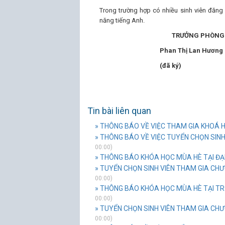
Trong trường hợp có nhiều sinh viên đăng 
năng tiếng Anh.
TRƯỞNG PHÒNG
Phan Thị Lan Hương
(đã ký)
Tin bài liên quan
» THÔNG BÁO VỀ VIỆC THAM GIA KHOÁ
» THÔNG BÁO VỀ VIỆC TUYỂN CHỌN SINH 
00:00)
» THÔNG BÁO KHÓA HỌC MÙA HÈ TẠI ĐẠ
» TUYỂN CHỌN SINH VIÊN THAM GIA CHƯ
00:00)
» THÔNG BÁO KHÓA HỌC MÙA HÈ TẠI TRƯ
00:00)
» TUYỂN CHỌN SINH VIÊN THAM GIA CHƯ
00:00)