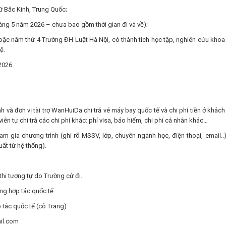
ữ Bắc Kinh, Trung Quốc;
áng 5 năm 2026 – chưa bao gồm thời gian đi và về);
hoặc năm thứ 4 Trường ĐH Luật Hà Nội, có thành tích học tập, nghiên cứu khoa
ệ.
2026
và đơn vị tài trợ WanHuiDa chi trả vé máy bay quốc tế và chi phí tiền ở khách
ên tự chi trả các chi phí khác: phí visa, bảo hiểm, chi phí cá nhân khác…
ham gia chương trình (ghi rõ MSSV, lớp, chuyên ngành học, điện thoại, email..), 
xuất từ hệ thống).
thi tương tự do Trường cử đi.
ộng hợp tác quốc tế.
 tác quốc tế (cô Trang)
il.com