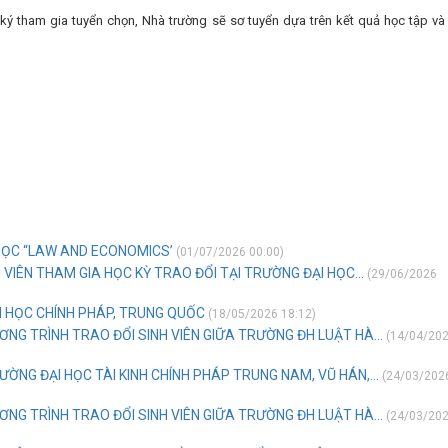
ký tham gia tuyển chọn, Nhà trường sẽ sơ tuyển dựa trên kết quả học tập và
 HỌC “LAW AND ECONOMICS’
(01/07/2026 00:00)
VIÊN THAM GIA HỌC KỲ TRAO ĐỔI TẠI TRƯỜNG ĐẠI HỌC...
(29/06/2026
I HỌC CHÍNH PHÁP, TRUNG QUỐC
(18/05/2026 18:12)
ƠNG TRÌNH TRAO ĐỔI SINH VIÊN GIỮA TRƯỜNG ĐH LUẬT HÀ...
(14/04/20
ỜNG ĐẠI HỌC TÀI KINH CHÍNH PHÁP TRUNG NAM, VŨ HÁN,...
(24/03/202
ƠNG TRÌNH TRAO ĐỔI SINH VIÊN GIỮA TRƯỜNG ĐH LUẬT HÀ...
(24/03/20