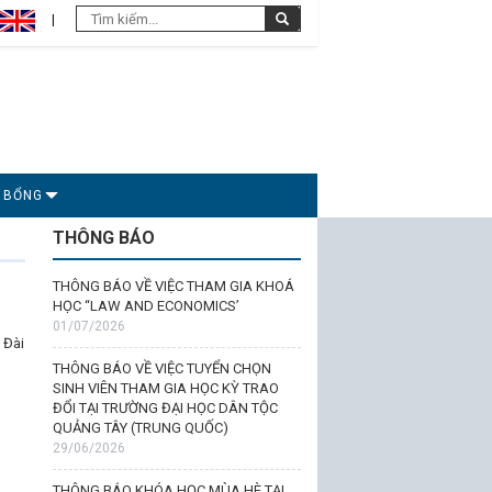
C BỔNG
THÔNG BÁO
THÔNG BÁO VỀ VIỆC THAM GIA KHOÁ
HỌC “LAW AND ECONOMICS’
01/07/2026
 Đài
THÔNG BÁO VỀ VIỆC TUYỂN CHỌN
SINH VIÊN THAM GIA HỌC KỲ TRAO
ĐỔI TẠI TRƯỜNG ĐẠI HỌC DÂN TỘC
QUẢNG TÂY (TRUNG QUỐC)
29/06/2026
THÔNG BÁO KHÓA HỌC MÙA HÈ TẠI