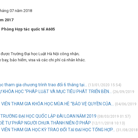
háng 07 năm 2018
ăm 2017
Phòng Hợp tác quốc tế A605
oan được Trường Đại học Luật Hà Nội công nhận;
áy bay, bảo hiểm, visa và các chi phí cá nhân khác.
tham gia chương trình trao đổi 6 tháng tại...
(13/01/2020 15:54)
 KHÓA HỌC “PHÁP LUẬT VÀ MỤC TIÊU PHÁT TRIỂN BỀN...
(26/09/2019
 VIÊN THAM GIA KHÓA HỌC MÙA HÈ “BẢO VỆ QUYỀN CỦA...
(04/06/2019
 TRƯỜNG ĐẠI HỌC QUỐC LẬP ĐÀI LOAN NĂM 2019
(08/03/2019 01:57)
 ĐỀ TƯ PHÁP NGƯỜI CHƯA THÀNH NIÊN Ở PHÁP
(12/11/2018 10:13)
VIÊN THAM GIA HỌC KỲ TRAO ĐỔI TẠI ĐẠI HỌC TỔNG HỢP...
(31/08/2018