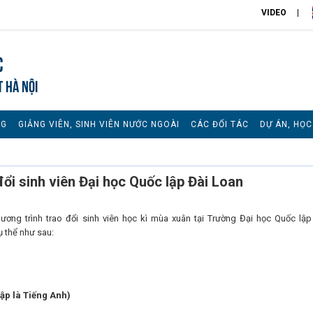
VIDEO
c
T HÀ NỘI
NG
GIẢNG VIÊN, SINH VIÊN NƯỚC NGOÀI
CÁC ĐỐI TÁC
DỰ ÁN, HỌ
ổi sinh viên Đại học Quốc lập Đài Loan
 trình trao đổi sinh viên học kì mùa xuân tại Trường Đại học Quốc lập
ụ thể như sau:
p là Tiếng Anh)