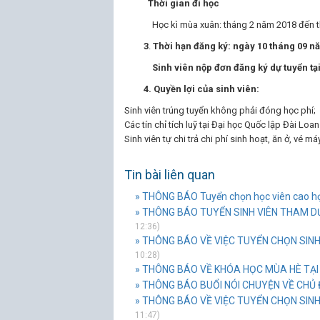
Thời gian đi học
Học kì mùa xuân: tháng 2 năm 2018 đến t
3
.
Thời hạn đăng ký:
ngày 10 tháng 09 n
Sinh viên nộp đơn đăng ký dự tuyển tại 
4. Quyền lợi của sinh viên:
Sinh viên trúng tuyển không phải đóng học phí;
Các tín chỉ tích luỹ tại Đại học Quốc lập Đài L
Sinh viên tự chi trả chi phí sinh hoạt, ăn ở, vé m
Tin bài liên quan
» THÔNG BÁO Tuyển chọn học viên cao học 
» THÔNG BÁO TUYỂN SINH VIÊN THAM DỰ
12:36)
» THÔNG BÁO VỀ VIỆC TUYỂN CHỌN SINH
10:28)
» THÔNG BÁO VỀ KHÓA HỌC MÙA HÈ TẠI
» THÔNG BÁO BUỔI NÓI CHUYỆN VỀ CHỦ
» THÔNG BÁO VỀ VIỆC TUYỂN CHỌN SINH 
11:47)