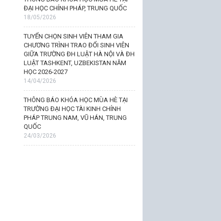
ĐẠI HỌC CHÍNH PHÁP, TRUNG QUỐC
18/05/2026
TUYỂN CHỌN SINH VIÊN THAM GIA
CHƯƠNG TRÌNH TRAO ĐỔI SINH VIÊN
GIỮA TRƯỜNG ĐH LUẬT HÀ NỘI VÀ ĐH
LUẬT TASHKENT, UZBEKISTAN NĂM
HỌC 2026-2027
14/04/2026
THÔNG BÁO KHÓA HỌC MÙA HÈ TẠI
TRƯỜNG ĐẠI HỌC TÀI KINH CHÍNH
PHÁP TRUNG NAM, VŨ HÁN, TRUNG
QUỐC
24/03/2026