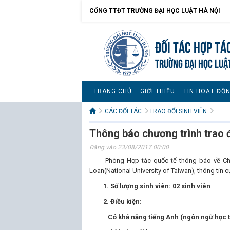
CỔNG TTĐT TRƯỜNG ĐẠI HỌC LUẬT HÀ NỘI
Đối tác hợp tá
TRƯỜNG ĐẠI HỌC LUẬ
TRANG CHỦ
GIỚI THIỆU
TIN HOẠT ĐỘ
CÁC ĐỐI TÁC
TRAO ĐỔI SINH VIÊN
Thông báo chương trình trao đ
Đăng vào 23/08/2017 00:00
Phòng Hợp tác quốc tế thông báo về Chương
Loan(National University of Taiwan), thông tin c
1. Số lượng sinh viên:
02 sinh viên
2. Điều kiện:
Có khả năng tiếng Anh (ngôn ngữ học tậ