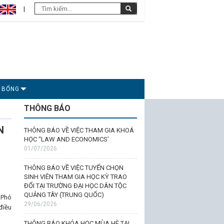
C BỔNG
THÔNG BÁO
N
THÔNG BÁO VỀ VIỆC THAM GIA KHOÁ
HỌC “LAW AND ECONOMICS’
01/07/2026
THÔNG BÁO VỀ VIỆC TUYỂN CHỌN
SINH VIÊN THAM GIA HỌC KỲ TRAO
ĐỔI TẠI TRƯỜNG ĐẠI HỌC DÂN TỘC
QUẢNG TÂY (TRUNG QUỐC)
 Phó
29/06/2026
điều
THÔNG BÁO KHÓA HỌC MÙA HÈ TẠI