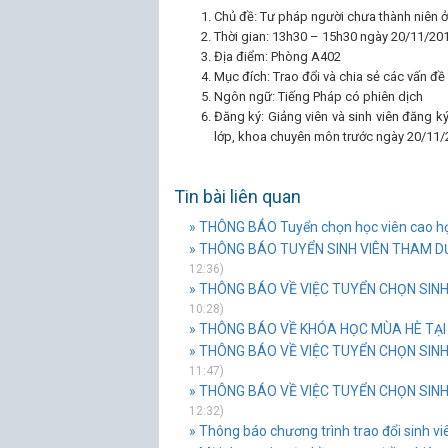
Chủ đề: Tư pháp người chưa thành niên 
Thời gian: 13h30 – 15h30 ngày 20/11/20
Địa điểm: Phòng A402
Mục đích: Trao đổi và chia sẻ các vấn đề
Ngôn ngữ: Tiếng Pháp có phiên dịch
Đăng ký: Giảng viên và sinh viên đăng k
lớp, khoa chuyên môn trước ngày 20/11
Tin bài liên quan
» THÔNG BÁO Tuyển chọn học viên cao học 
» THÔNG BÁO TUYỂN SINH VIÊN THAM DỰ
12:36)
» THÔNG BÁO VỀ VIỆC TUYỂN CHỌN SINH
10:28)
» THÔNG BÁO VỀ KHÓA HỌC MÙA HÈ TẠI
» THÔNG BÁO VỀ VIỆC TUYỂN CHỌN SINH 
11:47)
» THÔNG BÁO VỀ VIỆC TUYỂN CHỌN SINH 
12:32)
» Thông báo chương trình trao đổi sinh v