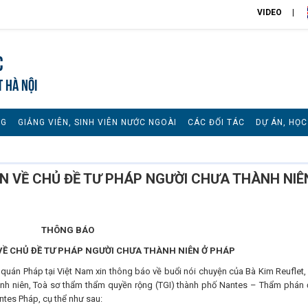
VIDEO
c
T HÀ NỘI
NG
GIẢNG VIÊN, SINH VIÊN NƯỚC NGOÀI
CÁC ĐỐI TÁC
DỰ ÁN, HỌ
N VỀ CHỦ ĐỀ TƯ PHÁP NGƯỜI CHƯA THÀNH NIÊ
THÔNG BÁO
VỀ CHỦ ĐỀ
TƯ PHÁP NGƯỜI CHƯA THÀNH NIÊN Ở PHÁP
 quán Pháp tại Việt Nam xin thông báo về buổi nói chuyện của Bà Kim Reuflet,
nh niên, Toà sơ thẩm thẩm quyền rộng (TGI) thành phố Nantes – Thẩm phán 
ntes Pháp, cụ thể như sau: