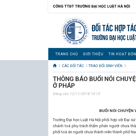
CỔNG TTĐT TRƯỜNG ĐẠI HỌC LUẬT HÀ NỘI
Đối tác hợp tá
TRƯỜNG ĐẠI HỌC LUẬ
TRANG CHỦ
GIỚI THIỆU
TIN HOẠT ĐỘ
CÁC ĐỐI TÁC
TRAO ĐỔI SINH VIÊN
THÔNG BÁO BUỔI NÓI CHUYỆ
Ở PHÁP
Đăng vào 12/11/2018 10:13
BUỔI NÓI CHUYỆN 
Trường Đại học Luật Hà Nội phối hợp với Đại sứ
chánh toà phụ trách thẩm phán người chưa thà
phối toà án người chưa thành niên thành phố Na