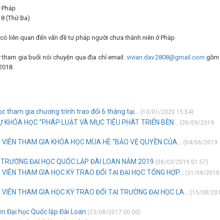
ở Pháp
18 (Thứ Ba)
 có liên quan đến vấn đề tư pháp người chưa thành niên ở Pháp
ý tham gia buổi nói chuyện qua địa chỉ email:
vivian.dav.2808@gmail.com
gồm 
/2018.
tham gia chương trình trao đổi 6 tháng tại...
(13/01/2020 15:54)
 KHÓA HỌC “PHÁP LUẬT VÀ MỤC TIÊU PHÁT TRIỂN BỀN...
(26/09/2019
 VIÊN THAM GIA KHÓA HỌC MÙA HÈ “BẢO VỆ QUYỀN CỦA...
(04/06/2019
 TRƯỜNG ĐẠI HỌC QUỐC LẬP ĐÀI LOAN NĂM 2019
(08/03/2019 01:57)
VIÊN THAM GIA HỌC KỲ TRAO ĐỔI TẠI ĐẠI HỌC TỔNG HỢP...
(31/08/2018
VIÊN THAM GIA HỌC KỲ TRAO ĐỔI TẠI TRƯỜNG ĐẠI HỌC LA...
(15/08/20
iên Đại học Quốc lập Đài Loan
(23/08/2017 00:00)