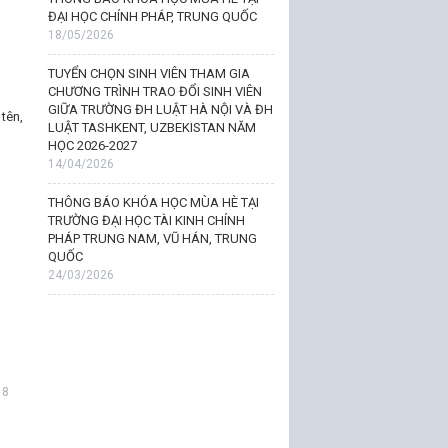
ĐẠI HỌC CHÍNH PHÁP, TRUNG QUỐC
18/05/2026
TUYỂN CHỌN SINH VIÊN THAM GIA
CHƯƠNG TRÌNH TRAO ĐỔI SINH VIÊN
GIỮA TRƯỜNG ĐH LUẬT HÀ NỘI VÀ ĐH
tên,
LUẬT TASHKENT, UZBEKISTAN NĂM
HỌC 2026-2027
14/04/2026
THÔNG BÁO KHÓA HỌC MÙA HÈ TẠI
TRƯỜNG ĐẠI HỌC TÀI KINH CHÍNH
PHÁP TRUNG NAM, VŨ HÁN, TRUNG
QUỐC
24/03/2026
18