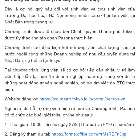
Đây là cơ hội quý báu đối với sinh viên và cựu sinh viên của
Trường Đại học Luật Hà Nội mong muốn có cơ hội làm việc tại
Nhật Bản trong tương lai.
Chương trình được tổ chức bởi Chính quyền Thành phố Tokyo,
được ủy thác cho tập đoàn Pasona thực hiện.
Chương trình tạo điều kiện kết nối ứng viên chất lượng cao tại
nước ngoài cùng những Doanh nghiệp có nhu cầu tuyển dụng tại
Nhật Bản, cụ thể là tại Tokyo.
Tại chương trình, ứng viên sẽ có cơ hội tiếp cận nhiều vị trí làm
việc hấp dẫn tại hơn 15 doanh nghiệp tham dự, cùng với đó là
những hoạt động tư vấn nghề nghiệp, hỗ trợ tìm việc do BTC thực
hiện.
Website đăng ký:
https://tcg.metro.tokyo.lg.jp/portal/person-vn
Ngoài ra, để hỗ trợ ứng viên hiểu rõ hơn về Chương trình, Pasona
có tổ chức các buổi giới thiệu online như sau:
1. Thời gian: 19:00 Tối các ngày 27/9 (Thứ ba) và 6/10 (Thứ năm)
2. Đăng ký tham dự tại:
https://forms.office.com/r/rMsREFnJpp