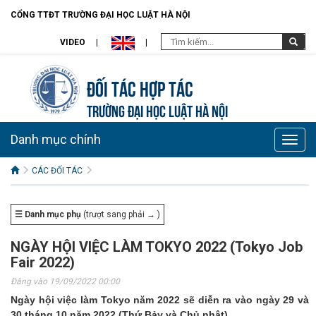
CỔNG TTĐT TRƯỜNG ĐẠI HỌC LUẬT HÀ NỘI
VIDEO
Đối tác hợp tác
TRƯỜNG ĐẠI HỌC LUẬT HÀ NỘI
Danh mục chính
Toggle
naviga
CÁC ĐỐI TÁC
☰ Danh mục phụ
(trượt sang phải → )
NGÀY HỘI VIỆC LÀM TOKYO 2022 (Tokyo Job
Fair 2022)
Đăng vào 19/09/2022 00:00
Ngày hội việc làm Tokyo năm 2022 sẽ diễn ra vào ngày 29 và
30 tháng 10 năm 2022 (Thứ Bảy và Chủ nhật).