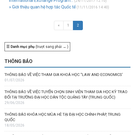
International Exchange Program...
(24/11/2017 12:10)
» Giới thiệu quan hệ hợp tác Quốc tế
(11/11/2016 14:40)
«
1
2
☰ Danh mục phụ
(trượt sang phải → )
THÔNG BÁO
THÔNG BÁO VỀ VIỆC THAM GIA KHOÁ HỌC “LAW AND ECONOMICS’
01/07/2026
THÔNG BÁO VỀ VIỆC TUYỂN CHỌN SINH VIÊN THAM GIA HỌC KỲ TRAO
ĐỔI TẠI TRƯỜNG ĐẠI HỌC DÂN TỘC QUẢNG TÂY (TRUNG QUỐC)
29/06/2026
THÔNG BÁO KHÓA HỌC MÙA HÈ TẠI ĐẠI HỌC CHÍNH PHÁP, TRUNG
QUỐC
18/05/2026