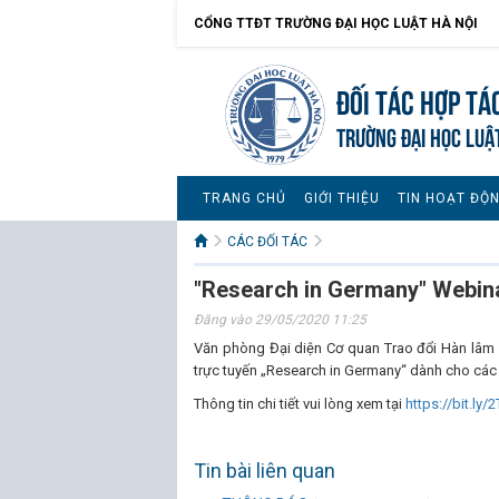
CỔNG TTĐT TRƯỜNG ĐẠI HỌC LUẬT HÀ NỘI
Đối tác hợp tá
TRƯỜNG ĐẠI HỌC LUẬ
TRANG CHỦ
GIỚI THIỆU
TIN HOẠT ĐỘ
CÁC ĐỐI TÁC
"Research in Germany" Webin
Đăng vào 29/05/2020 11:25
Văn phòng Đại diện Cơ quan Trao đổi Hàn lâm Đứ
trực tuyến „Research in Germany“ dành cho các
Thông tin chi tiết vui lòng xem tại
https://bit.ly
Tin bài liên quan