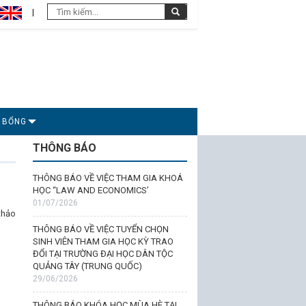
C BỔNG
THÔNG BÁO
THÔNG BÁO VỀ VIỆC THAM GIA KHOÁ
HỌC “LAW AND ECONOMICS’
01/07/2026
thảo
THÔNG BÁO VỀ VIỆC TUYỂN CHỌN
SINH VIÊN THAM GIA HỌC KỲ TRAO
ĐỔI TẠI TRƯỜNG ĐẠI HỌC DÂN TỘC
QUẢNG TÂY (TRUNG QUỐC)
29/06/2026
THÔNG BÁO KHÓA HỌC MÙA HÈ TẠI