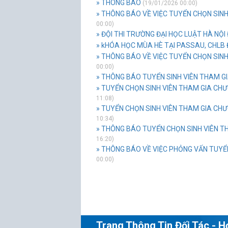
» THÔNG BÁO
(19/01/2026 00:00)
» THÔNG BÁO VỀ VIỆC TUYỂN CHỌN SINH
00:00)
» ĐỘI THI TRƯỜNG ĐẠI HỌC LUẬT HÀ NỘI Đ
» kHÓA HỌC MÙA HÈ TẠI PASSAU, CHLB
» THÔNG BÁO VỀ VIỆC TUYỂN CHỌN SINH
00:00)
» THÔNG BÁO TUYỂN SINH VIÊN THAM G
» TUYỂN CHỌN SINH VIÊN THAM GIA CHƯ
11:08)
» TUYỂN CHỌN SINH VIÊN THAM GIA CHƯ
10:34)
» THÔNG BÁO TUYỂN CHỌN SINH VIÊN THA
16:20)
» THÔNG BÁO VỀ VIỆC PHỎNG VẤN TUYỂN
00:00)
Trang Thông Tin Đối Tác - H