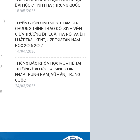
ĐẠI HỌC CHÍNH PHÁP, TRUNG QUỐC
18/05/2026
00)
TUYỂN CHỌN SINH VIÊN THAM GIA
CHƯƠNG TRÌNH TRAO ĐỔI SINH VIÊN
GIỮA TRƯỜNG ĐH LUẬT HÀ NỘI VÀ ĐH
LUẬT TASHKENT, UZBEKISTAN NĂM
HỌC 2026-2027
14/04/2026
25
THÔNG BÁO KHÓA HỌC MÙA HÈ TẠI
25
TRƯỜNG ĐẠI HỌC TÀI KINH CHÍNH
PHÁP TRUNG NAM, VŨ HÁN, TRUNG
QUỐC
24/03/2026
25