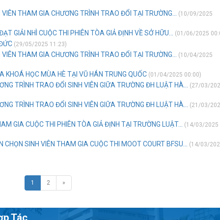
 VIÊN THAM GIA CHƯƠNG TRÌNH TRAO ĐỔI TẠI TRƯỜNG...
(10/09/2025
ẠT GIẢI NHÌ CUỘC THI PHIÊN TÒA GIẢ ĐỊNH VỀ SỞ HỮU...
(01/06/2025 00:
 ĐỨC
(29/05/2025 11:23)
 VIÊN THAM GIA CHƯƠNG TRÌNH TRAO ĐỔI TẠI TRƯỜNG...
(10/04/2025
IA KHOÁ HỌC MÙA HÈ TẠI VŨ HÁN TRUNG QUỐC
(01/04/2025 00:00)
ƠNG TRÌNH TRAO ĐỔI SINH VIÊN GIỮA TRƯỜNG ĐH LUẬT HÀ...
(27/03/20
ƠNG TRÌNH TRAO ĐỔI SINH VIÊN GIỮA TRƯỜNG ĐH LUẬT HÀ...
(21/03/20
M GIA CUỘC THI PHIÊN TÒA GIẢ ĐỊNH TẠI TRƯỜNG LUẬT...
(14/03/2025
 CHỌN SINH VIÊN THAM GIA CUỘC THI MOOT COURT BFSU...
(14/03/20
1
2
»
ợp Tác