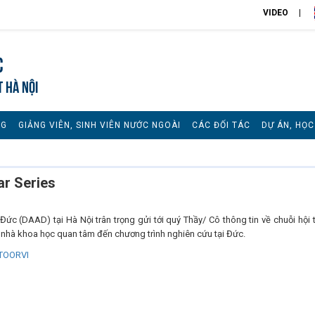
VIDEO
c
T HÀ NỘI
NG
GIẢNG VIÊN, SINH VIÊN NƯỚC NGOÀI
CÁC ĐỐI TÁC
DỰ ÁN, HỌ
ar Series
c (DAAD) tại Hà Nội trân trọng gửi tới quý Thầy/ Cô thông tin về chuỗi hội 
 nhà khoa học quan tâm đến chương trình nghiên cứu tại Đức.
/2TOORVI