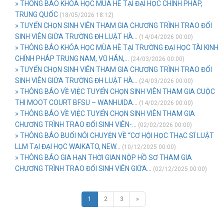
» THÔNG BÁO KHÓA HỌC MÙA HÈ TẠI ĐẠI HỌC CHÍNH PHÁP,
TRUNG QUỐC
(18/05/2026 18:12)
» TUYỂN CHỌN SINH VIÊN THAM GIA CHƯƠNG TRÌNH TRAO ĐỔI
SINH VIÊN GIỮA TRƯỜNG ĐH LUẬT HÀ...
(14/04/2026 00:00)
» THÔNG BÁO KHÓA HỌC MÙA HÈ TẠI TRƯỜNG ĐẠI HỌC TÀI KINH
CHÍNH PHÁP TRUNG NAM, VŨ HÁN,...
(24/03/2026 00:00)
» TUYỂN CHỌN SINH VIÊN THAM GIA CHƯƠNG TRÌNH TRAO ĐỔI
SINH VIÊN GIỮA TRƯỜNG ĐH LUẬT HÀ...
(24/03/2026 00:00)
» THÔNG BÁO VỀ VIỆC TUYỂN CHỌN SINH VIÊN THAM GIA CUỘC
THI MOOT COURT BFSU – WANHUIDA...
(14/02/2026 00:00)
» THÔNG BÁO VỀ VIỆC TUYỂN CHỌN SINH VIÊN THAM GIA
CHƯƠNG TRÌNH TRAO ĐỔI SINH VIÊN-...
(02/02/2026 00:00)
» THÔNG BÁO BUỔI NÓI CHUYỆN VỀ “CƠ HỘI HỌC THẠC SĨ LUẬT
LLM TẠI ĐẠI HỌC WAIKATO, NEW...
(10/12/2025 00:00)
» THÔNG BÁO GIA HẠN THỜI GIAN NỘP HỒ SƠ THAM GIA
CHƯƠNG TRÌNH TRAO ĐỔI SINH VIÊN GIỮA...
(02/12/2025 00:00)
1
2
3
»