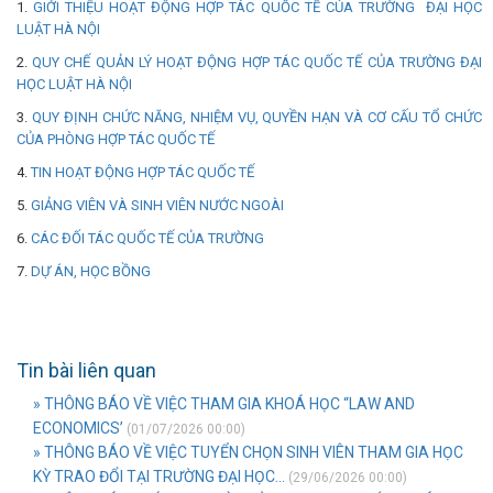
1.
GIỚI THIỆU HOẠT ĐỘNG HỢP TÁC QUỐC TẾ CỦA TRƯỜNG ĐẠI HỌC
LUẬT HÀ NỘI
2.
QUY CHẾ QUẢN LÝ HOẠT ĐỘNG HỢP TÁC QUỐC TẾ CỦA TRƯỜNG ĐẠI
HỌC LUẬT HÀ NỘI
3.
QUY ĐỊNH CHỨC NĂNG, NHIỆM VỤ, QUYỀN HẠN VÀ CƠ CẤU TỔ CHỨC
CỦA PHÒNG HỢP TÁC QUỐC TẾ
4.
TIN HOẠT ĐỘNG HỢP TÁC QUỐC TẾ
5.
GIẢNG VIÊN VÀ SINH VIÊN NƯỚC NGOÀI
6.
CÁC ĐỐI TÁC QUỐC TẾ CỦA TRƯỜNG
7.
DỰ ÁN, HỌC BỒNG
Tin bài liên quan
» THÔNG BÁO VỀ VIỆC THAM GIA KHOÁ HỌC “LAW AND
ECONOMICS’
(01/07/2026 00:00)
» THÔNG BÁO VỀ VIỆC TUYỂN CHỌN SINH VIÊN THAM GIA HỌC
KỲ TRAO ĐỔI TẠI TRƯỜNG ĐẠI HỌC...
(29/06/2026 00:00)