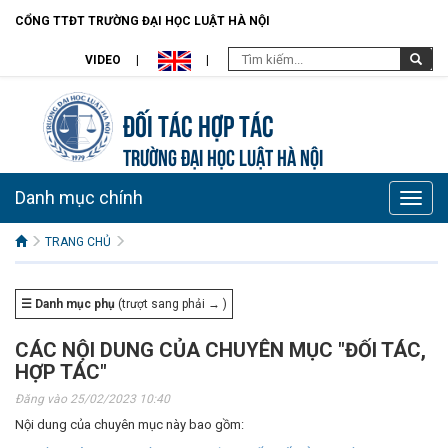
CỔNG TTĐT TRƯỜNG ĐẠI HỌC LUẬT HÀ NỘI
VIDEO
Đối tác hợp tác
TRƯỜNG ĐẠI HỌC LUẬT HÀ NỘI
Danh mục chính
Toggle
naviga
TRANG CHỦ
☰ Danh mục phụ
(trượt sang phải → )
CÁC NỘI DUNG CỦA CHUYÊN MỤC "ĐỐI TÁC,
HỢP TÁC"
Đăng vào 25/02/2023 10:40
Nội dung của chuyên mục này bao gồm: