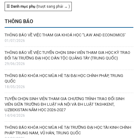
☰ Danh mục phụ
(trượt sang phải → )
THÔNG BÁO
THÔNG BÁO VỀ VIỆC THAM GIA KHOÁ HỌC “LAW AND ECONOMICS’
01/07/2026
THÔNG BÁO VỀ VIỆC TUYỂN CHỌN SINH VIÊN THAM GIA HỌC KỲ TRAO
ĐỔI TẠI TRƯỜNG ĐẠI HỌC DÂN TỘC QUẢNG TÂY (TRUNG QUỐC)
29/06/2026
THÔNG BÁO KHÓA HỌC MÙA HÈ TẠI ĐẠI HỌC CHÍNH PHÁP, TRUNG
QUỐC
18/05/2026
TUYỂN CHỌN SINH VIÊN THAM GIA CHƯƠNG TRÌNH TRAO ĐỔI SINH
VIÊN GIỮA TRƯỜNG ĐH LUẬT HÀ NỘI VÀ ĐH LUẬT TASHKENT,
UZBEKISTAN NĂM HỌC 2026-2027
14/04/2026
THÔNG BÁO KHÓA HỌC MÙA HÈ TẠI TRƯỜNG ĐẠI HỌC TÀI KINH CHÍNH
PHÁP TRUNG NAM, VŨ HÁN, TRUNG QUỐC