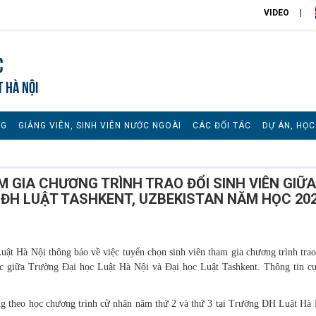
VIDEO
c
T HÀ NỘI
NG
GIẢNG VIÊN, SINH VIÊN NƯỚC NGOÀI
CÁC ĐỐI TÁC
DỰ ÁN, HỌ
 GIA CHƯƠNG TRÌNH TRAO ĐỔI SINH VIÊN GIỮA
 ĐH LUẬT TASHKENT, UZBEKISTAN NĂM HỌC 202
Hà Nội thông báo về việc tuyển chọn sinh viên tham gia chương trình trao
ác giữa Trường Đại học Luật Hà Nội và Đại học Luật Tashkent. Thông tin cụ
ang theo học chương trình cử nhân năm thứ 2 và thứ 3 tại Trường ĐH Luật Hà 