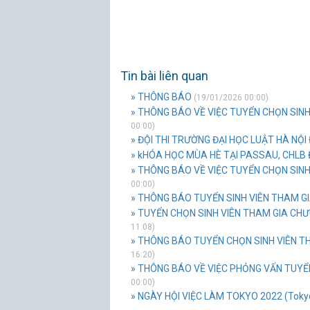
Tin bài liên quan
» THÔNG BÁO
(19/01/2026 00:00)
» THÔNG BÁO VỀ VIỆC TUYỂN CHỌN SINH
00:00)
» ĐỘI THI TRƯỜNG ĐẠI HỌC LUẬT HÀ NỘI Đ
» kHÓA HỌC MÙA HÈ TẠI PASSAU, CHLB
» THÔNG BÁO VỀ VIỆC TUYỂN CHỌN SINH
00:00)
» THÔNG BÁO TUYỂN SINH VIÊN THAM G
» TUYỂN CHỌN SINH VIÊN THAM GIA CHƯ
11:08)
» THÔNG BÁO TUYỂN CHỌN SINH VIÊN THA
16:20)
» THÔNG BÁO VỀ VIỆC PHỎNG VẤN TUYỂN
00:00)
» NGÀY HỘI VIỆC LÀM TOKYO 2022 (Tokyo