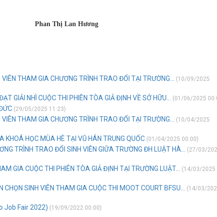
Phan Thị Lan Hương
 VIÊN THAM GIA CHƯƠNG TRÌNH TRAO ĐỔI TẠI TRƯỜNG...
(10/09/2025
ẠT GIẢI NHÌ CUỘC THI PHIÊN TÒA GIẢ ĐỊNH VỀ SỞ HỮU...
(01/06/2025 00:
 ĐỨC
(29/05/2025 11:23)
 VIÊN THAM GIA CHƯƠNG TRÌNH TRAO ĐỔI TẠI TRƯỜNG...
(10/04/2025
IA KHOÁ HỌC MÙA HÈ TẠI VŨ HÁN TRUNG QUỐC
(01/04/2025 00:00)
ƠNG TRÌNH TRAO ĐỔI SINH VIÊN GIỮA TRƯỜNG ĐH LUẬT HÀ...
(27/03/20
M GIA CUỘC THI PHIÊN TÒA GIẢ ĐỊNH TẠI TRƯỜNG LUẬT...
(14/03/2025
 CHỌN SINH VIÊN THAM GIA CUỘC THI MOOT COURT BFSU...
(14/03/20
 Job Fair 2022)
(19/09/2022 00:00)