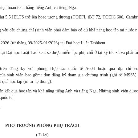
hiện hoàn toàn bằng tiếng Anh và tiếng Nga.
u cầu 5.5 IELTS trở lên hoặc tương đương (TOEFL iBT 72, TOEIC 600, Cambr
 yêu cầu chứng chỉ (sinh viên phải đảm bảo có đủ khả năng học tập tại nước n
 2026 (từ tháng 09/2025-01/2026) tại Đại học Luật Tashkent.
Đại học Luật Tashkent sẽ được miễn học phí, chỗ ở tại ký túc xá và phải tự
ng ký với phòng Hợp tác quốc tế A604 hoặc qua địa chỉ ema
ủa sinh viên bao gồm: đơn đăng ký tham gia chương trình (ghi rõ MSSV, 
 quả học tập (in từ hệ thống).
kết quả học tập và khả năng tiếng Anh và tiếng Nga. Những sinh viên được
quốc tế.
.
PHÓ TRƯỞNG PHÒNG PHỤ TRÁCH
(đã ký)