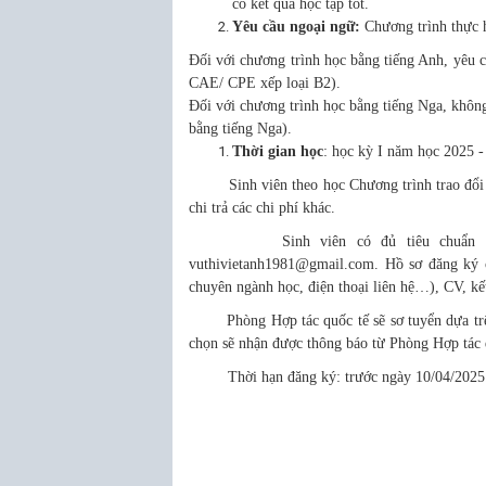
có kết quả học tập tốt.
Yêu cầu ngoại ngữ:
Chương trình thực 
Đối với chương trình học bằng tiếng Anh, yê
CAE/ CPE xếp loại B2).
Đối với chương trình học bằng tiếng Nga, không
bằng tiếng Nga).
Thời gian học
: học kỳ I năm học 2025 -
Sinh viên theo học Chương trình trao đổi tại 
chi trả các chi phí khác.
Sinh viên có đủ tiêu chuẩn trên đă
vuthivietanh1981@gmail.com. Hồ sơ đăng ký c
chuyên ngành học, điện thoại liên hệ…), CV, kết
Phòng Hợp tác quốc tế sẽ sơ tuyển dựa trên 
chọn sẽ nhận được thông báo từ Phòng Hợp tác 
Thời hạn đăng ký: trước ngày 10/04/2025