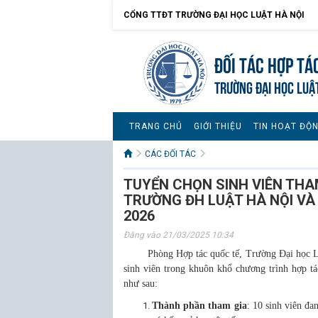
CỔNG TTĐT TRƯỜNG ĐẠI HỌC LUẬT HÀ NỘI
Đối tác hợp tá
TRƯỜNG ĐẠI HỌC LUẬ
TRANG CHỦ
GIỚI THIỆU
TIN HOẠT ĐỘ
CÁC ĐỐI TÁC
TUYỂN CHỌN SINH VIÊN THAM
TRƯỜNG ĐH LUẬT HÀ NỘI VÀ
2026
Đăng vào 21/03/2025 10:34
Phòng Hợp tác quốc tế, Trường Đại học Luật 
sinh viên trong khuôn khổ chương trình hợp t
như sau:
Thành phần tham gia
: 10 sinh viên đ