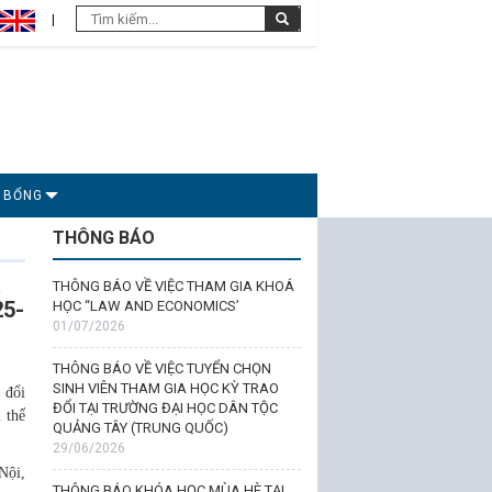
C BỔNG
THÔNG BÁO
THÔNG BÁO VỀ VIỆC THAM GIA KHOÁ
5-
HỌC “LAW AND ECONOMICS’
01/07/2026
THÔNG BÁO VỀ VIỆC TUYỂN CHỌN
SINH VIÊN THAM GIA HỌC KỲ TRAO
 đổi
ĐỔI TẠI TRƯỜNG ĐẠI HỌC DÂN TỘC
 thể
QUẢNG TÂY (TRUNG QUỐC)
29/06/2026
Nội,
THÔNG BÁO KHÓA HỌC MÙA HÈ TẠI