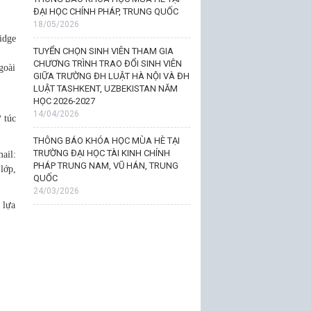
ĐẠI HỌC CHÍNH PHÁP, TRUNG QUỐC
18/05/2026
idge
TUYỂN CHỌN SINH VIÊN THAM GIA
CHƯƠNG TRÌNH TRAO ĐỔI SINH VIÊN
goài
GIỮA TRƯỜNG ĐH LUẬT HÀ NỘI VÀ ĐH
LUẬT TASHKENT, UZBEKISTAN NĂM
HỌC 2026-2027
14/04/2026
 túc
THÔNG BÁO KHÓA HỌC MÙA HÈ TẠI
TRƯỜNG ĐẠI HỌC TÀI KINH CHÍNH
il:
PHÁP TRUNG NAM, VŨ HÁN, TRUNG
lớp,
QUỐC
24/03/2026
 lựa