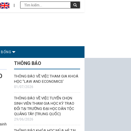
C BỔNG
THÔNG BÁO
O
THÔNG BÁO VỀ VIỆC THAM GIA KHOÁ
HỌC “LAW AND ECONOMICS’
01/07/2026
THÔNG BÁO VỀ VIỆC TUYỂN CHỌN
SINH VIÊN THAM GIA HỌC KỲ TRAO
ĐỔI TẠI TRƯỜNG ĐẠI HỌC DÂN TỘC
QUẢNG TÂY (TRUNG QUỐC)
29/06/2026
sinh
THÔNG BÁO KHÓA HỌC MÙA HÈ TẠI