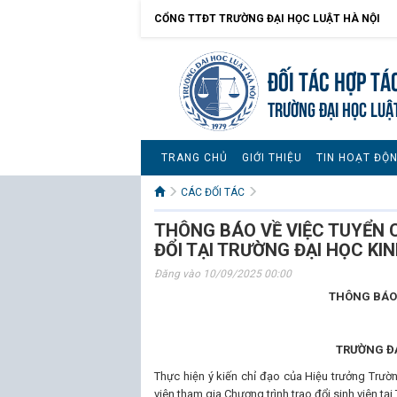
CỔNG TTĐT TRƯỜNG ĐẠI HỌC LUẬT HÀ NỘI
Đối tác hợp tá
TRƯỜNG ĐẠI HỌC LUẬ
TRANG CHỦ
GIỚI THIỆU
TIN HOẠT ĐỘ
CÁC ĐỐI TÁC
THÔNG BÁO VỀ VIỆC TUYỂN 
ĐỔI TẠI TRƯỜNG ĐẠI HỌC KI
Đăng vào 10/09/2025 00:00
THÔNG BÁO 
TRƯỜNG ĐẠ
Thực hiện ý kiến chỉ đạo của Hiệu trưởng Trườ
viên tham gia Chương trình trao đổi sinh viên t