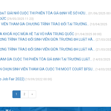
ẠT GIẢI NHÌ CUỘC THI PHIÊN TÒA GIẢ ĐỊNH VỀ SỞ HỮU...
(01/06/2025 00:
 ĐỨC
(29/05/2025 11:23)
 VIÊN THAM GIA CHƯƠNG TRÌNH TRAO ĐỔI TẠI TRƯỜNG...
(10/04/2025
IA KHOÁ HỌC MÙA HÈ TẠI VŨ HÁN TRUNG QUỐC
(01/04/2025 00:00)
ƠNG TRÌNH TRAO ĐỔI SINH VIÊN GIỮA TRƯỜNG ĐH LUẬT HÀ...
(27/03/20
ƠNG TRÌNH TRAO ĐỔI SINH VIÊN GIỮA TRƯỜNG ĐH LUẬT HÀ...
(21/03/20
M GIA CUỘC THI PHIÊN TÒA GIẢ ĐỊNH TẠI TRƯỜNG LUẬT...
(14/03/2025
 CHỌN SINH VIÊN THAM GIA CUỘC THI MOOT COURT BFSU...
(14/03/20
 Job Fair 2022)
(19/09/2022 00:00)
1
2
»