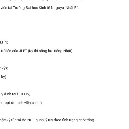
h viên tại Trường Đại học Kinh tế Nagoya, Nhật Bản
HLHN;
trở lên của JLPT (Kỳ thi năng lực tiếng Nhật);
 kỳ);
 kỳ).
uy định tại ĐHLHN;
h hoạt do sinh viên chi trả;
ặc ký túc xá do NUE quản lý tùy theo tình trạng chỗ trống.