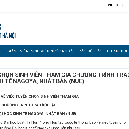
VIDEO
c
T HÀ NỘI
NG
GIẢNG VIÊN, SINH VIÊN NƯỚC NGOÀI
CÁC ĐỐI TÁC
DỰ ÁN, HỌ
CHỌN SINH VIÊN THAM GIA CHƯƠNG TRÌNH TRA
NH TẾ NAGOYA, NHẬT BẢN (NUE)
VỀ VIỆC TUYỂN CHỌN SINH VIÊN THAM GIA
CHƯƠNG TRÌNH TRAO ĐỔI TẠI
I HỌC KINH TẾ NAGOYA, NHẬT BẢN (NUE)
ng Đại học Luật Hà Nội, Phòng Hợp tác quốc tế thông báo về việc tuyển chọn 
ại Trường Đại học Kinh tế Nagoya Nhật Bản như sau: