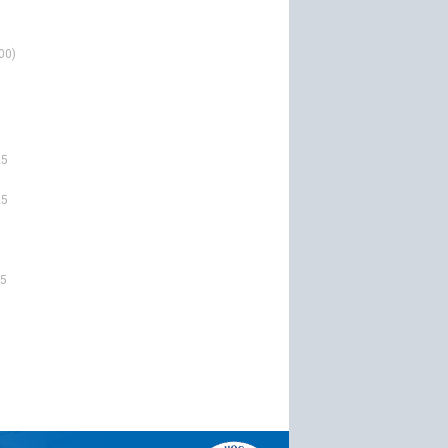
00)
25
25
25