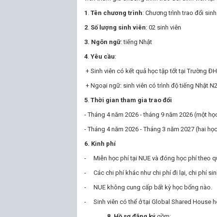
1
.
Tên chương trình
: Chương trình trao đổi sin
2
.
Số lượng sinh viên
: 02 sinh viên
3. Ngôn ngữ
: tiếng Nhật
4
.
Yêu cầu
:
+ Sinh viên có kết quả học tập tốt tại Trường Đ
+ Ngoại ngữ: sinh viên có trình độ tiếng Nhật N2 
5
.
Thời gian tham gia trao đổi
- Tháng 4 năm 2026 - tháng 9 năm 2026 (một học
- Tháng 4 năm 2026 - Tháng 3 năm 2027 (hai học
6.
Kinh phí
- Miễn học phí tại NUE và đóng học phí theo q
- Các chi phí khác như chi phí đi lại, chi phí sin
- NUE không cung cấp bất kỳ học bổng nào.
- Sinh viên có thể ở tại Global Shared House ho
8. Hồ sơ đăng ký
gồm: