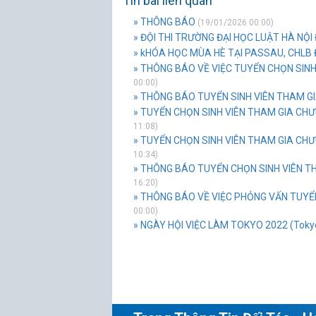
Tin bài liên quan
» THÔNG BÁO
(19/01/2026 00:00)
» ĐỘI THI TRƯỜNG ĐẠI HỌC LUẬT HÀ NỘI Đ
» kHÓA HỌC MÙA HÈ TẠI PASSAU, CHLB
» THÔNG BÁO VỀ VIỆC TUYỂN CHỌN SINH
00:00)
» THÔNG BÁO TUYỂN SINH VIÊN THAM G
» TUYỂN CHỌN SINH VIÊN THAM GIA CHƯ
11:08)
» TUYỂN CHỌN SINH VIÊN THAM GIA CHƯ
10:34)
» THÔNG BÁO TUYỂN CHỌN SINH VIÊN THA
16:20)
» THÔNG BÁO VỀ VIỆC PHỎNG VẤN TUYỂN
00:00)
» NGÀY HỘI VIỆC LÀM TOKYO 2022 (Tokyo