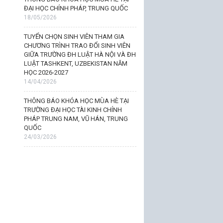
ĐẠI HỌC CHÍNH PHÁP, TRUNG QUỐC
18/05/2026
TUYỂN CHỌN SINH VIÊN THAM GIA
CHƯƠNG TRÌNH TRAO ĐỔI SINH VIÊN
GIỮA TRƯỜNG ĐH LUẬT HÀ NỘI VÀ ĐH
LUẬT TASHKENT, UZBEKISTAN NĂM
HỌC 2026-2027
14/04/2026
THÔNG BÁO KHÓA HỌC MÙA HÈ TẠI
TRƯỜNG ĐẠI HỌC TÀI KINH CHÍNH
PHÁP TRUNG NAM, VŨ HÁN, TRUNG
QUỐC
24/03/2026