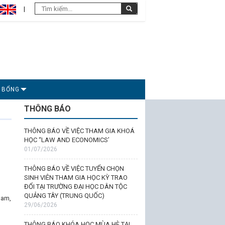
C BỔNG
THÔNG BÁO
THÔNG BÁO VỀ VIỆC THAM GIA KHOÁ
HỌC “LAW AND ECONOMICS’
01/07/2026
THÔNG BÁO VỀ VIỆC TUYỂN CHỌN
SINH VIÊN THAM GIA HỌC KỲ TRAO
ĐỔI TẠI TRƯỜNG ĐẠI HỌC DÂN TỘC
QUẢNG TÂY (TRUNG QUỐC)
Nam,
29/06/2026
THÔNG BÁO KHÓA HỌC MÙA HÈ TẠI