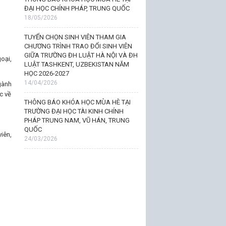
ĐẠI HỌC CHÍNH PHÁP, TRUNG QUỐC
18/05/2026
TUYỂN CHỌN SINH VIÊN THAM GIA
CHƯƠNG TRÌNH TRAO ĐỔI SINH VIÊN
GIỮA TRƯỜNG ĐH LUẬT HÀ NỘI VÀ ĐH
oại,
LUẬT TASHKENT, UZBEKISTAN NĂM
HỌC 2026-2027
14/04/2026
gành
c về
THÔNG BÁO KHÓA HỌC MÙA HÈ TẠI
TRƯỜNG ĐẠI HỌC TÀI KINH CHÍNH
PHÁP TRUNG NAM, VŨ HÁN, TRUNG
QUỐC
iên,
24/03/2026