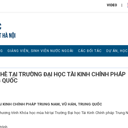
VIDEO
c
T HÀ NỘI
NG
GIẢNG VIÊN, SINH VIÊN NƯỚC NGOÀI
CÁC ĐỐI TÁC
DỰ ÁN, HỌ
È TẠI TRƯỜNG ĐẠI HỌC TÀI KINH CHÍNH PHÁP
G QUỐC
ÀI KINH CHÍNH PHÁP TRUNG NAM, VŨ HÁN, TRUNG QUỐC
hương trình Khóa học mùa hè tại Trường Đại học Tài Kinh Chính pháp Trung 
trình