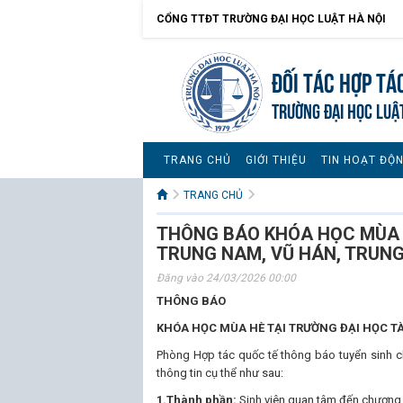
CỔNG TTĐT TRƯỜNG ĐẠI HỌC LUẬT HÀ NỘI
Đối tác hợp tá
TRƯỜNG ĐẠI HỌC LUẬ
TRANG CHỦ
GIỚI THIỆU
TIN HOẠT ĐỘ
TRANG CHỦ
THÔNG BÁO KHÓA HỌC MÙA H
TRUNG NAM, VŨ HÁN, TRUN
Đăng vào 24/03/2026 00:00
THÔNG BÁO
KHÓA HỌC MÙA HÈ TẠI TRƯỜNG ĐẠI HỌC T
Phòng Hợp tác quốc tế thông báo tuyển sinh c
thông tin cụ thể như sau:
1.Thành phần:
Sinh viên quan tâm đến chương 