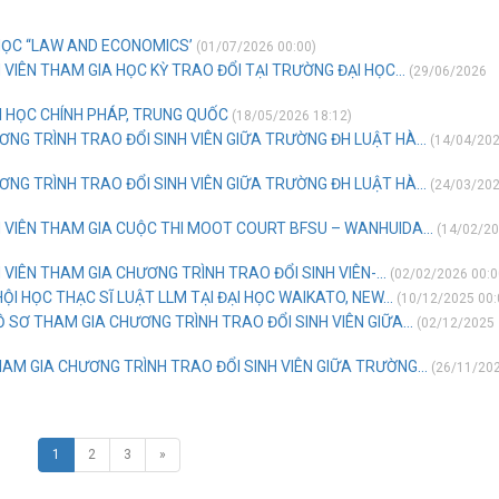
 HỌC “LAW AND ECONOMICS’
(01/07/2026 00:00)
VIÊN THAM GIA HỌC KỲ TRAO ĐỔI TẠI TRƯỜNG ĐẠI HỌC...
(29/06/2026
I HỌC CHÍNH PHÁP, TRUNG QUỐC
(18/05/2026 18:12)
ƠNG TRÌNH TRAO ĐỔI SINH VIÊN GIỮA TRƯỜNG ĐH LUẬT HÀ...
(14/04/20
ƠNG TRÌNH TRAO ĐỔI SINH VIÊN GIỮA TRƯỜNG ĐH LUẬT HÀ...
(24/03/20
 VIÊN THAM GIA CUỘC THI MOOT COURT BFSU – WANHUIDA...
(14/02/2
VIÊN THAM GIA CHƯƠNG TRÌNH TRAO ĐỔI SINH VIÊN-...
(02/02/2026 00:0
ỘI HỌC THẠC SĨ LUẬT LLM TẠI ĐẠI HỌC WAIKATO, NEW...
(10/12/2025 00:
 SƠ THAM GIA CHƯƠNG TRÌNH TRAO ĐỔI SINH VIÊN GIỮA...
(02/12/2025
AM GIA CHƯƠNG TRÌNH TRAO ĐỔI SINH VIÊN GIỮA TRƯỜNG...
(26/11/20
1
2
3
»