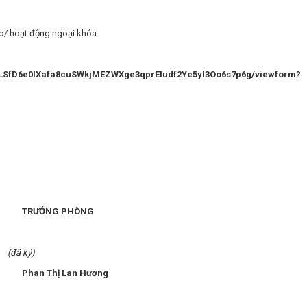
tập/ hoạt động ngoại khóa.
pQLSfD6e0IXafa8cuSWkjMEZWXge3qprEIudf2Ye5yl3Oo6s7p6g/viewform?
G PHÒNG
ký)
ị Lan Hương