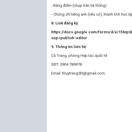
- Bảng điểm (chụp trên hệ thống)
- Chứng chỉ tiếng anh (nếu có), thành tích học 
8. Link đăng ký
https://docs.google.com/forms/d/e/1FAI
usp=publish-editor
9. Thông tin liên hệ
Cô Trang, phòng Hợp tác quốc tế
SĐT: 0904.789978
Email: thuytrangdhl@gmail.com.
TRƯỞN
(đã 
Phan Th