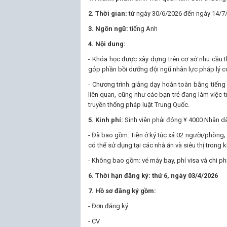
2. Thời gian:
từ ngày 30/6/2026 đến ngày 14/7
3. Ngôn ngữ:
tiếng Anh
4. Nội dung:
- Khóa học được xây dựng trên cơ sở nhu cầu th
góp phần bồi dưỡng đội ngũ nhân lực pháp lý có 
- Chương trình giảng dạy hoàn toàn bằng tiếng 
liên quan, cũng như các bạn trẻ đang làm việc tr
truyền thống pháp luật Trung Quốc.
5. Kinh phí:
Sinh viên phải đóng ¥ 4000 Nhân dâ
- Đã bao gồm: Tiền ở ký túc xá 02 người/phòng; t
có thể sử dụng tại các nhà ăn và siêu thị trong 
- Không bao gồm: vé máy bay, phí visa và chi ph
6. Thời hạn đăng ký: thứ 6, ngày 03/4/2026
7. Hồ sơ đăng ký gồm:
- Đơn đăng ký
- CV