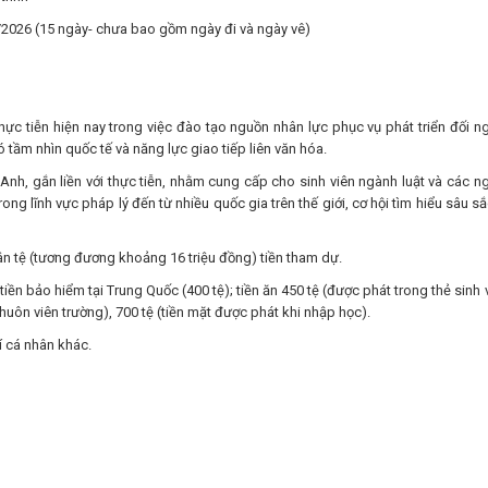
/2026 (15 ngày- chưa bao gồm ngày đi và ngày vê)
ực tiễn hiện nay trong việc đào tạo nguồn nhân lực phục vụ phát triển đối ng
tầm nhìn quốc tế và năng lực giao tiếp liên văn hóa.
Anh, gắn liền với thực tiễn, nhằm cung cấp cho sinh viên ngành luật và các n
ong lĩnh vực pháp lý đến từ nhiều quốc gia trên thế giới, cơ hội tìm hiểu sâu sắ
n tệ (tương đương khoảng 16 triệu đồng) tiền tham dự.
iền bảo hiểm tại Trung Quốc (400 tệ); tiền ăn 450 tệ (được phát trong thẻ sinh v
khuôn viên trường), 700 tệ (tiền mặt được phát khi nhập học).
í cá nhân khác.