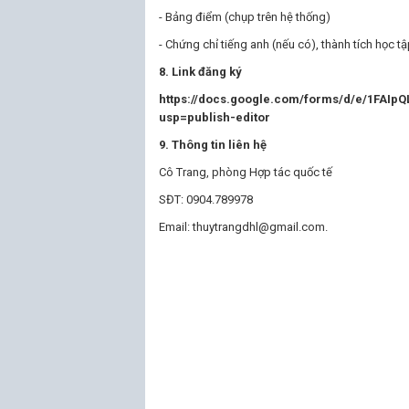
- Bảng điểm (chụp trên hệ thống)
- Chứng chỉ tiếng anh (nếu có), thành tích học 
8. Link đăng ký
https://docs.google.com/forms/d/e/1FAI
usp=publish-editor
9. Thông tin liên hệ
Cô Trang, phòng Hợp tác quốc tế
SĐT: 0904.789978
Email: thuytrangdhl@gmail.com.
TRƯỞN
(đã 
Phan Th