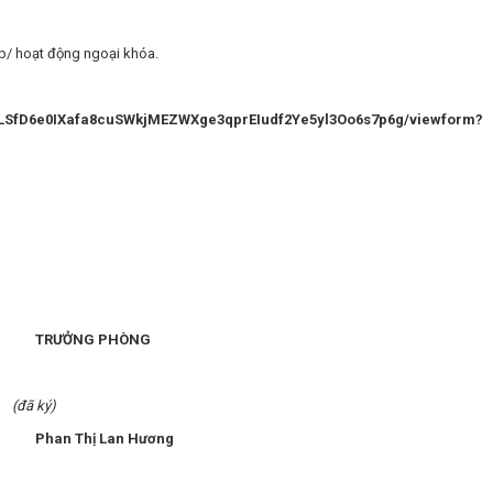
tập/ hoạt động ngoại khóa.
pQLSfD6e0IXafa8cuSWkjMEZWXge3qprEIudf2Ye5yl3Oo6s7p6g/viewform?
G PHÒNG
ký)
ị Lan Hương