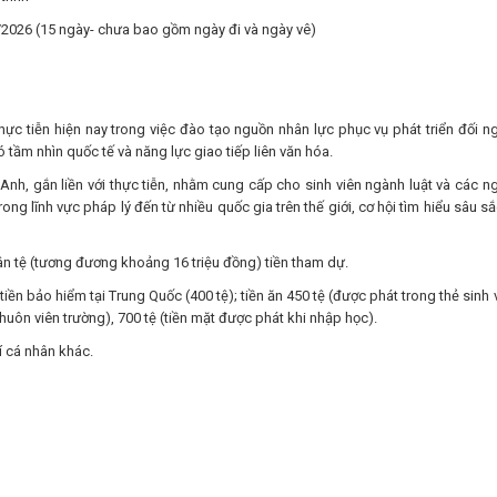
/2026 (15 ngày- chưa bao gồm ngày đi và ngày vê)
ực tiễn hiện nay trong việc đào tạo nguồn nhân lực phục vụ phát triển đối ng
tầm nhìn quốc tế và năng lực giao tiếp liên văn hóa.
Anh, gắn liền với thực tiễn, nhằm cung cấp cho sinh viên ngành luật và các n
ong lĩnh vực pháp lý đến từ nhiều quốc gia trên thế giới, cơ hội tìm hiểu sâu sắ
n tệ (tương đương khoảng 16 triệu đồng) tiền tham dự.
iền bảo hiểm tại Trung Quốc (400 tệ); tiền ăn 450 tệ (được phát trong thẻ sinh v
khuôn viên trường), 700 tệ (tiền mặt được phát khi nhập học).
í cá nhân khác.