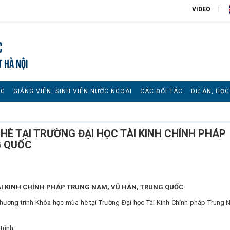
VIDEO
c
T HÀ NỘI
NG
GIẢNG VIÊN, SINH VIÊN NƯỚC NGOÀI
CÁC ĐỐI TÁC
DỰ ÁN, HỌ
È TẠI TRƯỜNG ĐẠI HỌC TÀI KINH CHÍNH PHÁP
G QUỐC
ÀI KINH CHÍNH PHÁP TRUNG NAM, VŨ HÁN, TRUNG QUỐC
hương trình Khóa học mùa hè tại Trường Đại học Tài Kinh Chính pháp Trung 
trình