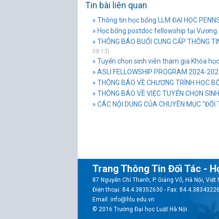
Tin bài liên quan
» Thông tin học bổng LLM ĐẠI HỌC PEN
» Học bổng postdoc fellowship tại Vương
» THÔNG BÁO BUỔI CUNG CẤP THÔNG TIN
08:13)
» Tuyển chọn sinh viên tham gia Khóa học
» ASLI FELLOWSHIP PROGRAM 2024-202
» THÔNG BÁO VỀ CHƯƠNG TRÌNH HỌC B
» THÔNG BÁO VỀ VIỆC TUYỂN CHỌN SINH
» CÁC NỘI DUNG CỦA CHUYÊN MỤC "ĐỐI 
Trang Thông Tin Đối Tác - H
87 Nguyễn Chí Thanh, P. Giảng Võ, Hà Nội, Việ
Điện thoại: 84.4.38352630 - Fax: 84.4.3834322
Email: info@hlu.edu.vn
© 2016 Trường Đại học Luật Hà Nội