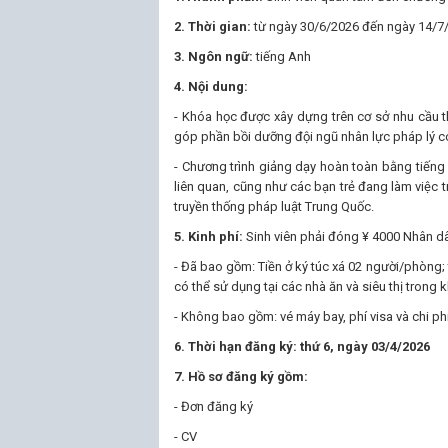
2. Thời gian:
từ ngày 30/6/2026 đến ngày 14/7
3. Ngôn ngữ:
tiếng Anh
4. Nội dung:
- Khóa học được xây dựng trên cơ sở nhu cầu th
góp phần bồi dưỡng đội ngũ nhân lực pháp lý có 
- Chương trình giảng dạy hoàn toàn bằng tiếng 
liên quan, cũng như các bạn trẻ đang làm việc tr
truyền thống pháp luật Trung Quốc.
5. Kinh phí:
Sinh viên phải đóng ¥ 4000 Nhân dâ
- Đã bao gồm: Tiền ở ký túc xá 02 người/phòng; t
có thể sử dụng tại các nhà ăn và siêu thị trong 
- Không bao gồm: vé máy bay, phí visa và chi ph
6. Thời hạn đăng ký: thứ 6, ngày 03/4/2026
7. Hồ sơ đăng ký gồm:
- Đơn đăng ký
- CV