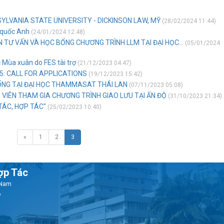
NSYLVANIA STATE UNIVERSITY - DICKINSON LAW, MỸ
(28/02/2024 11:44)
 quốc Anh
(24/01/2024 12:48)
 TƯ VẤN VÀ HỌC BỔNG CHƯƠNG TRÌNH LLM TẠI ĐẠI HỌC...
(05/01/2024
 Mùa xuân do FES tài trợ
(21/12/2023 04:47)
5: CALL FOR APPLICATIONS
(19/12/2023 15:42)
ỔNG TẠI ĐẠI HỌC THAMMASAT THÁI LAN
(07/11/2023 05:08)
 VIÊN THAM GIA CHƯƠNG TRÌNH GIAO LƯU TẠI ẤN ĐỘ
(31/10/2023 21:34)
TÁC, HỢP TÁC"
(25/02/2023 10:40)
«
1
2
3
ợp Tác
t Nam
6