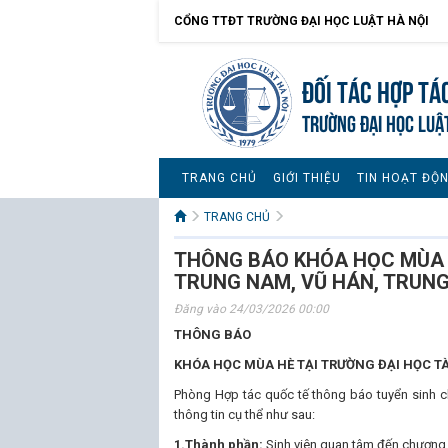
CỔNG TTĐT TRƯỜNG ĐẠI HỌC LUẬT HÀ NỘI
Đối tác hợp tá
TRƯỜNG ĐẠI HỌC LUẬ
TRANG CHỦ
GIỚI THIỆU
TIN HOẠT ĐỘ
TRANG CHỦ
THÔNG BÁO KHÓA HỌC MÙA H
TRUNG NAM, VŨ HÁN, TRUN
Đăng vào 24/03/2026 00:00
THÔNG BÁO
KHÓA HỌC MÙA HÈ TẠI TRƯỜNG ĐẠI HỌC T
Phòng Hợp tác quốc tế thông báo tuyển sinh c
thông tin cụ thể như sau:
1.Thành phần:
Sinh viên quan tâm đến chương 