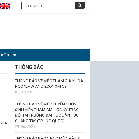
C BỔNG
THÔNG BÁO
THÔNG BÁO VỀ VIỆC THAM GIA KHOÁ
HỌC “LAW AND ECONOMICS’
01/07/2026
THÔNG BÁO VỀ VIỆC TUYỂN CHỌN
SINH VIÊN THAM GIA HỌC KỲ TRAO
ĐỔI TẠI TRƯỜNG ĐẠI HỌC DÂN TỘC
QUẢNG TÂY (TRUNG QUỐC)
Nam,
29/06/2026
THÔNG BÁO KHÓA HỌC MÙA HÈ TẠI