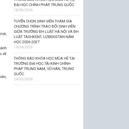
ĐẠI HỌC CHÍNH PHÁP, TRUNG QUỐC
18/05/2026
TUYỂN CHỌN SINH VIÊN THAM GIA
CHƯƠNG TRÌNH TRAO ĐỔI SINH VIÊN
GIỮA TRƯỜNG ĐH LUẬT HÀ NỘI VÀ ĐH
oại,
LUẬT TASHKENT, UZBEKISTAN NĂM
HỌC 2026-2027
14/04/2026
gành
c về
THÔNG BÁO KHÓA HỌC MÙA HÈ TẠI
TRƯỜNG ĐẠI HỌC TÀI KINH CHÍNH
PHÁP TRUNG NAM, VŨ HÁN, TRUNG
QUỐC
iên,
24/03/2026