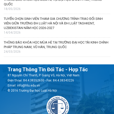
QUỐC
18/05/2026
TUYỂN CHỌN SINH VIÊN THAM GIA CHƯƠNG TRÌNH TRAO ĐỔI SINH
VIÊN GIỮA TRƯỜNG ĐH LUẬT HÀ NỘI VÀ ĐH LUẬT TASHKENT,
UZBEKISTAN NĂM HỌC 2026-2027
14/04/2026
THÔNG BÁO KHÓA HỌC MÙA HÈ TẠI TRƯỜNG ĐẠI HỌC TÀI KINH CHÍNH
PHÁP TRUNG NAM, VŨ HÁN, TRUNG QUỐC
24/03/2026
Trang Thông Tin Đối Tác - Hợp Tác
87 Nguyễn Chí Thanh, P. Giảng Võ, Hà Nội, Việt Nam
Điện thoại: 84.4.38352630 - Fax: 84.4.38343226
Email: info@hlu.edu.vn
© 2016 Trường Đại học Luật Hà Nội