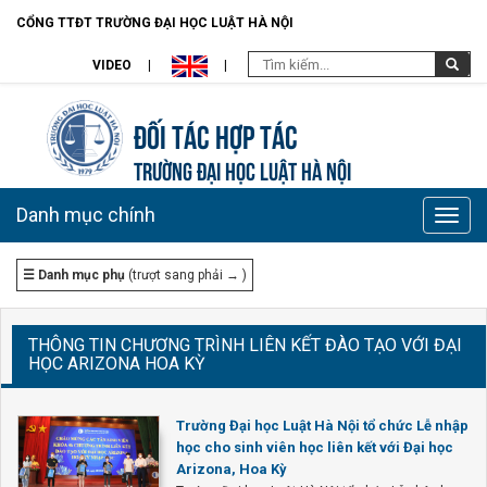
CỔNG TTĐT TRƯỜNG ĐẠI HỌC LUẬT HÀ NỘI
VIDEO
Đối tác hợp tác
TRƯỜNG ĐẠI HỌC LUẬT HÀ NỘI
Danh mục chính
Toggle
naviga
☰ Danh mục phụ
(trượt sang phải → )
THÔNG TIN CHƯƠNG TRÌNH LIÊN KẾT ĐÀO TẠO VỚI ĐẠI
HỌC ARIZONA HOA KỲ
Trường Đại học Luật Hà Nội tổ chức Lễ nhập
học cho sinh viên học liên kết với Đại học
Arizona, Hoa Kỳ