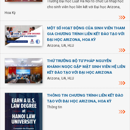
Trường Đại học Luật Hà Nội tổ chức Lễ nhập học
cho sinh viên học liên kết với Đại học Arizona,
Hoa Kỳ
MỘT SỐ HOẠT ĐỘNG CỦA SINH VIÊN THAM
GIA CHƯƠNG TRÌNH LIÊN KẾT ĐÀO TẠO VỚI
ĐẠI HỌC ARIZONA, HOA KỲ
Arizona, UA, HLU
THỨ TRƯỞNG BỘ TƯ PHÁP NGUYỄN
KHÁNH NGỌC GẶP MẶT SINH VIÊN HỆ LIÊN
KẾT ĐÀO TẠO VỚI ĐẠI HỌC ARIZONA
Arizona, UA, HLU
THÔNG TIN CHƯƠNG TRÌNH LIÊN KẾT ĐÀO
TẠO VỚI ĐẠI HỌC ARIZONA, HOA KỲ
Thông tin