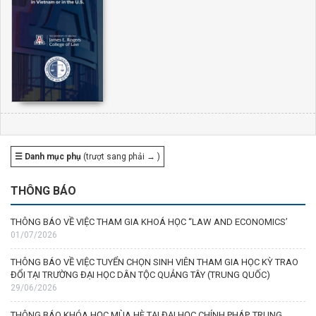
☰ Danh mục phụ
(trượt sang phải → )
THÔNG BÁO
THÔNG BÁO VỀ VIỆC THAM GIA KHOÁ HỌC “LAW AND ECONOMICS’
01/07/2026
THÔNG BÁO VỀ VIỆC TUYỂN CHỌN SINH VIÊN THAM GIA HỌC KỲ TRAO
ĐỔI TẠI TRƯỜNG ĐẠI HỌC DÂN TỘC QUẢNG TÂY (TRUNG QUỐC)
29/06/2026
THÔNG BÁO KHÓA HỌC MÙA HÈ TẠI ĐẠI HỌC CHÍNH PHÁP, TRUNG