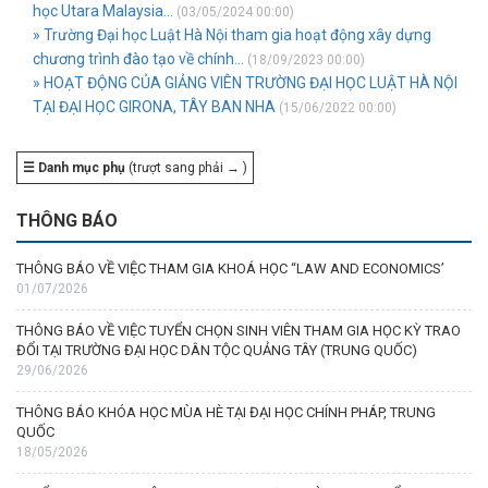
học Utara Malaysia...
(03/05/2024 00:00)
» Trường Đại học Luật Hà Nội tham gia hoạt động xây dựng
chương trình đào tạo về chính...
(18/09/2023 00:00)
» HOẠT ĐỘNG CỦA GIẢNG VIÊN TRƯỜNG ĐẠI HỌC LUẬT HÀ NỘI
TẠI ĐẠI HỌC GIRONA, TÂY BAN NHA
(15/06/2022 00:00)
☰ Danh mục phụ
(trượt sang phải → )
THÔNG BÁO
THÔNG BÁO VỀ VIỆC THAM GIA KHOÁ HỌC “LAW AND ECONOMICS’
01/07/2026
THÔNG BÁO VỀ VIỆC TUYỂN CHỌN SINH VIÊN THAM GIA HỌC KỲ TRAO
ĐỔI TẠI TRƯỜNG ĐẠI HỌC DÂN TỘC QUẢNG TÂY (TRUNG QUỐC)
29/06/2026
THÔNG BÁO KHÓA HỌC MÙA HÈ TẠI ĐẠI HỌC CHÍNH PHÁP, TRUNG
QUỐC
18/05/2026