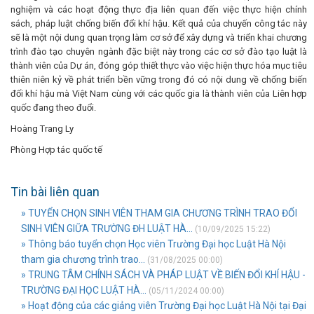
nghiệm và các hoạt động thực địa liên quan đến việc thực hiện chính
sách, pháp luật chống biến đổi khí hậu. Kết quả của chuyến công tác này
sẽ là một nội dung quan trọng làm cơ sở để xây dựng và triển khai chương
trình đào tạo chuyên ngành đặc biệt này trong các cơ sở đào tạo luật là
thành viên của Dự án, đóng góp thiết thực vào việc hiện thực hóa mục tiêu
thiên niên kỷ về phát triển bền vững trong đó có nội dung về chống biến
đối khí hậu mà Việt Nam cùng với các quốc gia là thành viên của Liên hợp
quốc đang theo đuổi.
Hoàng Trang Ly
Phòng Hợp tác quốc tế
Tin bài liên quan
» TUYỂN CHỌN SINH VIÊN THAM GIA CHƯƠNG TRÌNH TRAO ĐỔI
SINH VIÊN GIỮA TRƯỜNG ĐH LUẬT HÀ...
(10/09/2025 15:22)
» Thông báo tuyển chọn Học viên Trường Đại học Luật Hà Nội
tham gia chương trình trao...
(31/08/2025 00:00)
» TRUNG TÂM CHÍNH SÁCH VÀ PHÁP LUẬT VỀ BIẾN ĐỔI KHÍ HẬU -
TRƯỜNG ĐẠI HỌC LUẬT HÀ...
(05/11/2024 00:00)
» Hoạt động của các giảng viên Trường Đại học Luật Hà Nội tại Đại