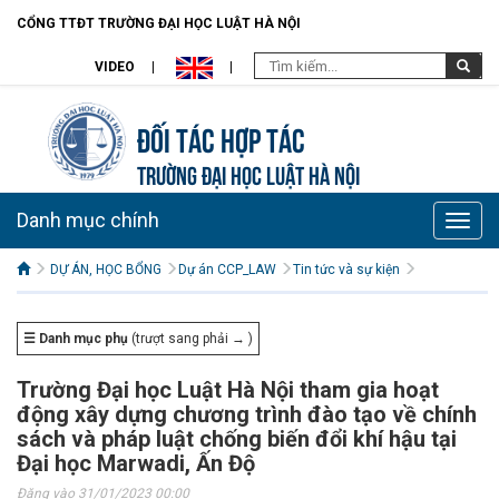
CỔNG TTĐT TRƯỜNG ĐẠI HỌC LUẬT HÀ NỘI
VIDEO
Đối tác hợp tác
TRƯỜNG ĐẠI HỌC LUẬT HÀ NỘI
Danh mục chính
Toggle
naviga
DỰ ÁN, HỌC BỔNG
Dự án CCP_LAW
Tin tức và sự kiện
☰ Danh mục phụ
(trượt sang phải → )
Trường Đại học Luật Hà Nội tham gia hoạt
động xây dựng chương trình đào tạo về chính
sách và pháp luật chống biến đổi khí hậu tại
Đại học Marwadi, Ấn Độ
Đăng vào 31/01/2023 00:00