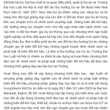
EACEA) tài trợ, Đại học Huế là cơ quan điều phối, quản lý Dự án và Trường
Đại học Luật Hà Nội là một đối tác thụ hưởng Dự án đã được triển khai
thực hiện từ năm 2021. Mục tiêu Dự án nhằm nâng cao năng lực và kỹ
năng cho đội ngũ giảng dạy của các đơn vị đối tác tham gia Dự án trong
lĩnh vực chuyên môn về chính sách và pháp luật chống biến đổi khí hậu;
bồi dưỡng năng lực chuyên môn cho đội ngũ nhân viên hành chính của
các đơn vị đối tác tham gia Dự án thông qua các chương trình tập huấn
nghề nghiệp và thúc đẩy quan hệ hợp tác, trao đổi chuyên môn giữa Cộng
đồng Châu Âu, đơn vị điều phối dự án, các đối tác thụ hưởng Dự án, những
chuyên gia về biến đổi khí hậu, những người hoạch định chính sách và
phát luật về biến đổi khí hậu. Là đơn vị thụ hưởng của Dự án, Trường Đại
học Luật Hà Nội có nhiệm vụ chính là xây dựng và hoàn thiện chương trình
đào tạo về chính sách và pháp luật chống biến đổi khí hậu để đưa vào
chương trình giảng dạy sau đại học tại Trường.
Hoạt động trao đổi về xây dựng chương trình đào tạo, tập huấn về
phương pháp giảng dạy, nghiên cứu về chính sách và pháp luật chống
biến đổi khí hậu, phương pháp giảng dạy, học tập từ xa là một nội dung
trong khuôn khổ Dự án diễn ra từ ngày 30/1 đến 5/2 năm 2023 tại Đại học
Marwadi, Rajkot, Ấn Độ. Hoạt động này tập trung vào triển khai các cuộc
trao đổi về xây dựng chương trình đào tạo về chính sách và pháp luật về
chống biến đổi khí hậu, thiết kế, chuẩn bị và thực hiện các khóa học ICT và
OER (nguồn học liệu mở) cho đội ngũ chuyên gia các nước đối tác nhằm