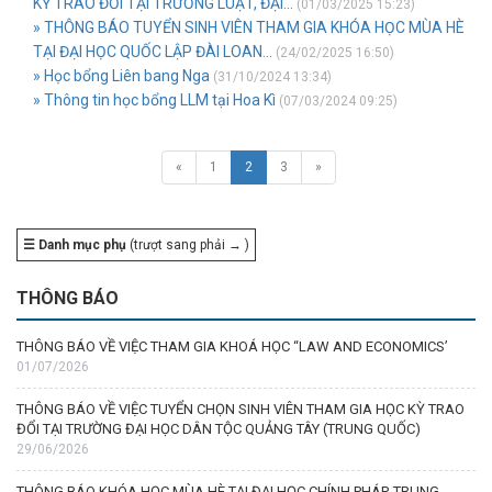
KỲ TRAO ĐỔI TẠI TRƯỜNG LUẬT, ĐẠI...
(01/03/2025 15:23)
» THÔNG BÁO TUYỂN SINH VIÊN THAM GIA KHÓA HỌC MÙA HÈ
TẠI ĐẠI HỌC QUỐC LẬP ĐÀI LOAN...
(24/02/2025 16:50)
» Học bổng Liên bang Nga
(31/10/2024 13:34)
» Thông tin học bổng LLM tại Hoa Kì
(07/03/2024 09:25)
«
1
2
3
»
☰ Danh mục phụ
(trượt sang phải → )
THÔNG BÁO
THÔNG BÁO VỀ VIỆC THAM GIA KHOÁ HỌC “LAW AND ECONOMICS’
01/07/2026
THÔNG BÁO VỀ VIỆC TUYỂN CHỌN SINH VIÊN THAM GIA HỌC KỲ TRAO
ĐỔI TẠI TRƯỜNG ĐẠI HỌC DÂN TỘC QUẢNG TÂY (TRUNG QUỐC)
29/06/2026
THÔNG BÁO KHÓA HỌC MÙA HÈ TẠI ĐẠI HỌC CHÍNH PHÁP, TRUNG