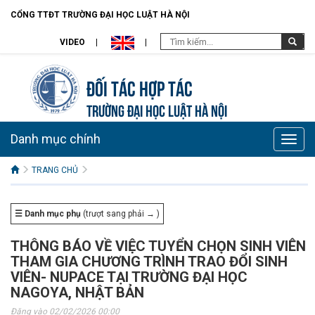
CỔNG TTĐT TRƯỜNG ĐẠI HỌC LUẬT HÀ NỘI
VIDEO
Đối tác hợp tác
TRƯỜNG ĐẠI HỌC LUẬT HÀ NỘI
Danh mục chính
Toggle
naviga
TRANG CHỦ
☰ Danh mục phụ
(trượt sang phải → )
THÔNG BÁO VỀ VIỆC TUYỂN CHỌN SINH VIÊN
THAM GIA CHƯƠNG TRÌNH TRAO ĐỔI SINH
VIÊN- NUPACE TẠI TRƯỜNG ĐẠI HỌC
NAGOYA, NHẬT BẢN
Đăng vào 02/02/2026 00:00