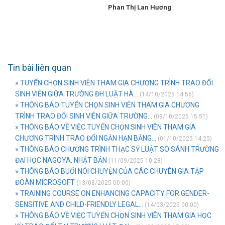
Phan Thị Lan Hương
Tin bài liên quan
» TUYỂN CHỌN SINH VIÊN THAM GIA CHƯƠNG TRÌNH TRAO ĐỔI
SINH VIÊN GIỮA TRƯỜNG ĐH LUẬT HÀ...
(14/10/2025 14:56)
» THÔNG BÁO TUYỂN CHỌN SINH VIÊN THAM GIA CHƯƠNG
TRÌNH TRAO ĐỔI SINH VIÊN GIỮA TRƯỜNG...
(09/10/2025 15:51)
» THÔNG BÁO VỀ VIỆC TUYỂN CHỌN SINH VIÊN THAM GIA
CHƯƠNG TRÌNH TRAO ĐỔI NGẮN HẠN BẰNG...
(01/10/2025 14:25)
» THÔNG BÁO CHƯƠNG TRÌNH THẠC SỸ LUẬT SO SÁNH TRƯỜNG
ĐẠI HỌC NAGOYA, NHẬT BẢN
(11/09/2025 10:28)
» THÔNG BÁO BUỔI NÓI CHUYỆN CỦA CÁC CHUYÊN GIA TẬP
ĐOÀN MICROSOFT
(13/08/2025 00:00)
» TRAINING COURSE ON ENHANCING CAPACITY FOR GENDER-
SENSITIVE AND CHILD-FRIENDLY LEGAL...
(14/03/2025 00:00)
» THÔNG BÁO VỀ VIỆC TUYỂN CHỌN SINH VIÊN THAM GIA HỌC