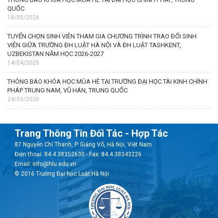
QUỐC
18/05/2026
TUYỂN CHỌN SINH VIÊN THAM GIA CHƯƠNG TRÌNH TRAO ĐỔI SINH
VIÊN GIỮA TRƯỜNG ĐH LUẬT HÀ NỘI VÀ ĐH LUẬT TASHKENT,
UZBEKISTAN NĂM HỌC 2026-2027
14/04/2026
THÔNG BÁO KHÓA HỌC MÙA HÈ TẠI TRƯỜNG ĐẠI HỌC TÀI KINH CHÍNH
PHÁP TRUNG NAM, VŨ HÁN, TRUNG QUỐC
24/03/2026
Trang Thông Tin Đối Tác - Hợp Tác
87 Nguyễn Chí Thanh, P. Giảng Võ, Hà Nội, Việt Nam
Điện thoại: 84.4.38352630 - Fax: 84.4.38343226
Email: info@hlu.edu.vn
© 2016 Trường Đại học Luật Hà Nội