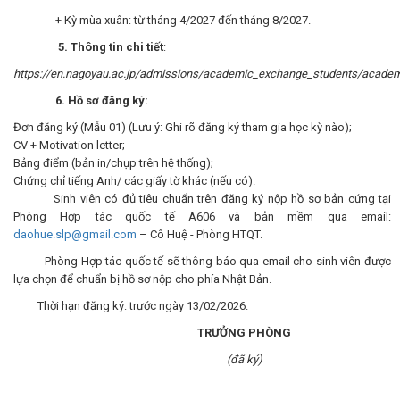
+ Kỳ mùa xuân: từ tháng 4/2027 đến tháng 8/2027.
5. Thông tin chi tiết
:
https://en.nagoyau.ac.jp/admissions/academic_exchange_students/acade
6. Hồ sơ đăng ký:
Đơn đăng ký (Mẫu 01) (Lưu ý: Ghi rõ đăng ký tham gia học kỳ nào);
CV + Motivation letter;
Bảng điểm (bản in/chụp trên hệ thống);
Chứng chỉ tiếng Anh/ các giấy tờ khác (nếu có).
Sinh viên có đủ tiêu chuẩn trên đăng ký nộp hồ sơ bản cứng tại
Phòng Hợp tác quốc tế A606 và bản mềm qua email:
daohue.slp@gmail.com
– Cô Huệ - Phòng HTQT.
Phòng Hợp tác quốc tế sẽ thông báo qua email cho sinh viên được
lựa chọn để chuẩn bị hồ sơ nộp cho phía Nhật Bản.
Thời hạn đăng ký: trước ngày 13/02/2026.
TRƯỞNG PHÒNG
(đã ký)