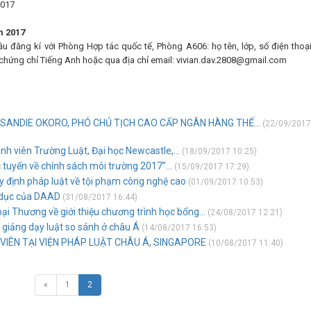
2017
m 2017
ầu đăng kí với Phòng Hợp tác quốc tế, Phòng A606: họ tên, lớp, số điện thoạ
và chứng chỉ Tiếng Anh hoặc qua địa chỉ email: vivian.dav.2808@gmail.com
SANDIE OKORO, PHÓ CHỦ TỊCH CAO CẤP NGÂN HÀNG THẾ...
(22/09/2017
nh viên Trường Luật, Đại học Newcastle,...
(18/09/2017 10:25)
 tuyến về chính sách môi trường 2017”...
(15/09/2017 17:29)
y định pháp luật về tội phạm công nghệ cao
(01/09/2017 10:53)
o dục của DAAD
(31/08/2017 16:44)
i Thương về giới thiệu chương trình học bổng...
(24/08/2017 12:21)
 giảng dạy luật so sánh ở châu Á
(14/08/2017 16:53)
VIÊN TẠI VIỆN PHÁP LUẬT CHÂU Á, SINGAPORE
(10/08/2017 11:40)
«
1
2