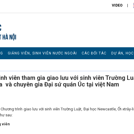
VIDEO
c
T HÀ NỘI
NG
GIẢNG VIÊN, SINH VIÊN NƯỚC NGOÀI
CÁC ĐỐI TÁC
DỰ ÁN, HỌ
 viên tham gia giao lưu với sinh viên Trường Lu
ia và chuyên gia Đại sứ quán Úc tại việt Nam
g trình giao lưu với sinh viên Trường Luật, Đại học Newcastle, Ốt-xtrây-li
như sau:
g viên