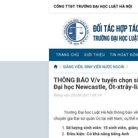
CỔNG TTĐT TRƯỜNG ĐẠI HỌC LUẬT HÀ NỘI
Đối tác hợp tá
TRƯỜNG ĐẠI HỌC LUẬ
TRANG CHỦ
GIỚI THIỆU
TIN HOẠT ĐỘ
GIẢNG VIÊN, SINH VIÊN NƯỚC NGOÀI
THÔNG BÁO V/v tuyển chọn sinh
Đại học Newcastle, Ốt-xtrây-l
Đăng vào 20/09/2017 09:14
Trường Đại học Luật Hà Nội thông báo về Chươn
chuyên gia Đại sứ quán Úc tại việt Nam, cụ thể 
Số lượng sinh viên:
15 sinh viên, giản
Điều kiện:
Có khả năng tiếng Anh