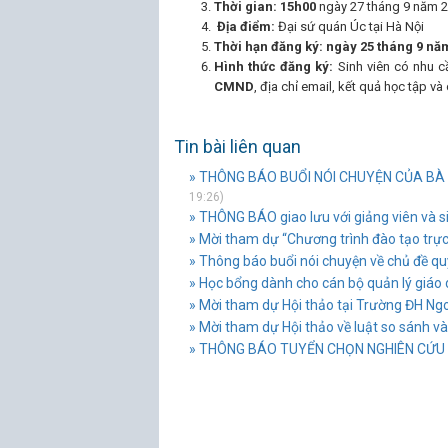
Thời gian:
15h00
ngày 27 tháng 9 năm 
Địa điểm:
Đại sứ quán Úc tại Hà Nội
Thời hạn đăng ký:
ngày 25 tháng 9 nă
Hình thức đăng ký:
Sinh viên có nhu c
CMND
, địa chỉ email, kết quả học tập 
Tin bài liên quan
» THÔNG BÁO BUỔI NÓI CHUYỆN CỦA BÀ 
19:26)
» THÔNG BÁO giao lưu với giảng viên và si
» Mời tham dự “Chương trình đào tạo trực
» Thông báo buổi nói chuyện về chủ đề qu
» Học bổng dành cho cán bộ quản lý giá
» Mời tham dự Hội thảo tại Trường ĐH Ngoạ
» Mời tham dự Hội thảo về luật so sánh và
» THÔNG BÁO TUYỂN CHỌN NGHIÊN CỨU 