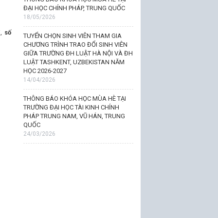
ĐẠI HỌC CHÍNH PHÁP, TRUNG QUỐC
18/05/2026
i,
số
TUYỂN CHỌN SINH VIÊN THAM GIA
CHƯƠNG TRÌNH TRAO ĐỔI SINH VIÊN
GIỮA TRƯỜNG ĐH LUẬT HÀ NỘI VÀ ĐH
LUẬT TASHKENT, UZBEKISTAN NĂM
HỌC 2026-2027
14/04/2026
THÔNG BÁO KHÓA HỌC MÙA HÈ TẠI
TRƯỜNG ĐẠI HỌC TÀI KINH CHÍNH
PHÁP TRUNG NAM, VŨ HÁN, TRUNG
QUỐC
24/03/2026