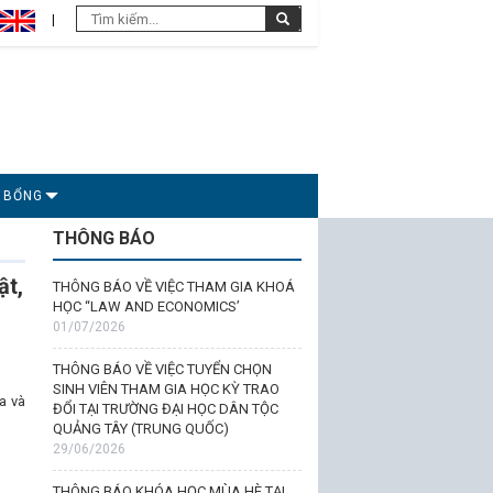
C BỔNG
THÔNG BÁO
ật,
THÔNG BÁO VỀ VIỆC THAM GIA KHOÁ
HỌC “LAW AND ECONOMICS’
01/07/2026
THÔNG BÁO VỀ VIỆC TUYỂN CHỌN
SINH VIÊN THAM GIA HỌC KỲ TRAO
a và
ĐỔI TẠI TRƯỜNG ĐẠI HỌC DÂN TỘC
QUẢNG TÂY (TRUNG QUỐC)
29/06/2026
THÔNG BÁO KHÓA HỌC MÙA HÈ TẠI