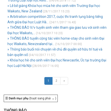
Trường Luật Đại học Keio...
(04/09/2018 17:12)
» Lễ bế giảng Khóa học mùa hè cho sinh viên Trường Đại học
Waikato, New Zealand
(28/11/2017 15:23)
» Arbitration competition 2017, cuộc thi tranh tụng bằng tiếng
Anh giữa Đại học Luật Hà...
(24/11/2017 16:43)
» THÔNG BÁO V/v tuyển sinh viên tham gia giao lưu với sinh viên
Đại học Waikato,...
(16/10/2017 10:23)
» THÔNG BÁO tuyển cộng tác viên home-stay cho sinh viên Đại
học Waikato, Newzealand tại...
(16/10/2017 00:00)
» Thông báo buổi nói chuyện về chủ đề quyền sỡ hữu trí tuệ và
bản quyền số
(04/10/2017 11:57)
» Khóa học hè cho sinh viên Đại học Newcastle, Úc tại trường Đại
học Luật Hà Nội
(28/09/2017 16:05)
1
2
»
☰ Danh mục phụ
(trượt sang phải → )
THÔNG BÁO