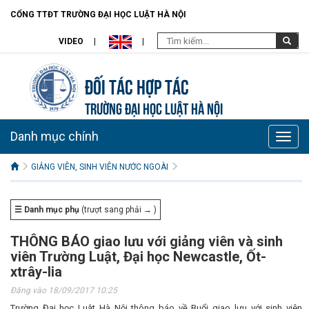
CỔNG TTĐT TRƯỜNG ĐẠI HỌC LUẬT HÀ NỘI
VIDEO
Đối tác hợp tác
TRƯỜNG ĐẠI HỌC LUẬT HÀ NỘI
Danh mục chính
Toggle
naviga
GIẢNG VIÊN, SINH VIÊN NƯỚC NGOÀI
☰ Danh mục phụ
(trượt sang phải → )
THÔNG BÁO giao lưu với giảng viên và sinh
viên Trường Luật, Đại học Newcastle, Ốt-
xtrây-lia
Đăng vào 18/09/2017 10:25
Trường Đại học Luật Hà Nội thông báo về Buổi giao lưu với sinh viên