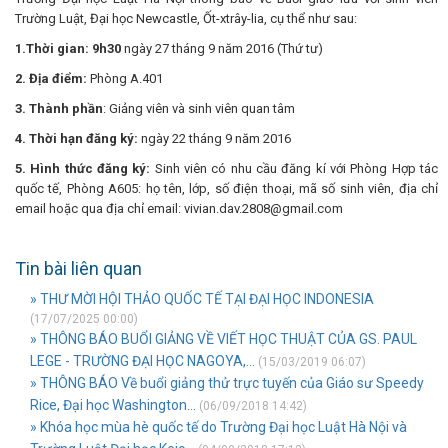
Trường Luật, Đại học Newcastle, Ốt-xtrây-lia, cụ thể như sau:
1.Thời gian: 9h30
ngày 27 tháng 9 năm 2016 (Thứ tư)
2. Địa điểm:
Phòng A.401
3. Thành phần
: Giảng viên và sinh viên quan tâm
4.
Thời hạn đăng ký:
ngày 22 tháng 9 năm 2016
5. Hình thức đăng ký:
Sinh viên có nhu cầu đăng kí với Phòng Hợp tác
quốc tế, Phòng A605: họ tên, lớp, số điện thoại, mã số sinh viên, địa chỉ
email hoặc qua địa chỉ email: vivian.dav.2808@gmail.com
Tin bài liên quan
» THƯ MỜI HỘI THẢO QUỐC TẾ TẠI ĐẠI HỌC INDONESIA
(17/07/2025 00:00)
» THÔNG BÁO BUỔI GIẢNG VỀ VIẾT HỌC THUẬT CỦA GS. PAUL
LEGE - TRƯỜNG ĐẠI HỌC NAGOYA,...
(15/03/2019 06:07)
» THÔNG BÁO Về buổi giảng thử trực tuyến của Giáo sư Speedy
Rice, Đại học Washington...
(06/09/2018 14:42)
» Khóa học mùa hè quốc tế do Trường Đại học Luật Hà Nội và