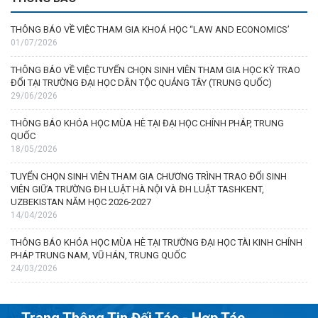
THÔNG BÁO VỀ VIỆC THAM GIA KHOÁ HỌC “LAW AND ECONOMICS’
01/07/2026
THÔNG BÁO VỀ VIỆC TUYỂN CHỌN SINH VIÊN THAM GIA HỌC KỲ TRAO
ĐỔI TẠI TRƯỜNG ĐẠI HỌC DÂN TỘC QUẢNG TÂY (TRUNG QUỐC)
29/06/2026
THÔNG BÁO KHÓA HỌC MÙA HÈ TẠI ĐẠI HỌC CHÍNH PHÁP, TRUNG
QUỐC
18/05/2026
TUYỂN CHỌN SINH VIÊN THAM GIA CHƯƠNG TRÌNH TRAO ĐỔI SINH
VIÊN GIỮA TRƯỜNG ĐH LUẬT HÀ NỘI VÀ ĐH LUẬT TASHKENT,
UZBEKISTAN NĂM HỌC 2026-2027
14/04/2026
THÔNG BÁO KHÓA HỌC MÙA HÈ TẠI TRƯỜNG ĐẠI HỌC TÀI KINH CHÍNH
PHÁP TRUNG NAM, VŨ HÁN, TRUNG QUỐC
24/03/2026