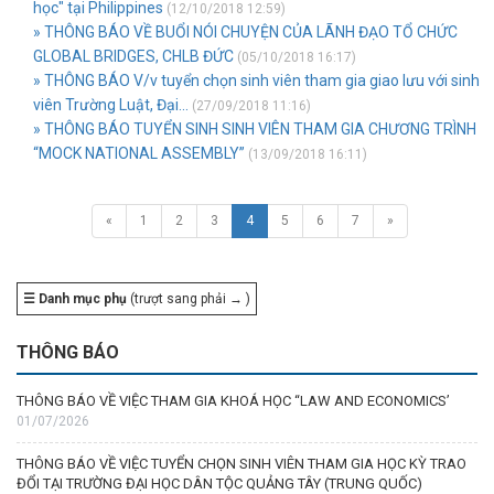
học" tại Philippines
(12/10/2018 12:59)
» THÔNG BÁO VỀ BUỔI NÓI CHUYỆN CỦA LÃNH ĐẠO TỔ CHỨC
GLOBAL BRIDGES, CHLB ĐỨC
(05/10/2018 16:17)
» THÔNG BÁO V/v tuyển chọn sinh viên tham gia giao lưu với sinh
viên Trường Luật, Đại...
(27/09/2018 11:16)
» THÔNG BÁO TUYỂN SINH SINH VIÊN THAM GIA CHƯƠNG TRÌNH
“MOCK NATIONAL ASSEMBLY”
(13/09/2018 16:11)
«
1
2
3
4
5
6
7
»
☰ Danh mục phụ
(trượt sang phải → )
THÔNG BÁO
THÔNG BÁO VỀ VIỆC THAM GIA KHOÁ HỌC “LAW AND ECONOMICS’
01/07/2026
THÔNG BÁO VỀ VIỆC TUYỂN CHỌN SINH VIÊN THAM GIA HỌC KỲ TRAO
ĐỔI TẠI TRƯỜNG ĐẠI HỌC DÂN TỘC QUẢNG TÂY (TRUNG QUỐC)