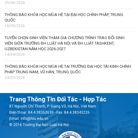
29/06/2026
THÔNG BÁO KHÓA HỌC MÙA HÈ TẠI ĐẠI HỌC CHÍNH PHÁP, TRUNG
QUỐC
18/05/2026
TUYỂN CHỌN SINH VIÊN THAM GIA CHƯƠNG TRÌNH TRAO ĐỔI SINH
VIÊN GIỮA TRƯỜNG ĐH LUẬT HÀ NỘI VÀ ĐH LUẬT TASHKENT,
UZBEKISTAN NĂM HỌC 2026-2027
14/04/2026
THÔNG BÁO KHÓA HỌC MÙA HÈ TẠI TRƯỜNG ĐẠI HỌC TÀI KINH CHÍNH
PHÁP TRUNG NAM, VŨ HÁN, TRUNG QUỐC
24/03/2026
Trang Thông Tin Đối Tác - Hợp Tác
87 Nguyễn Chí Thanh, P. Giảng Võ, Hà Nội, Việt Nam
Điện thoại: 84.4.38352630 - Fax: 84.4.38343226
Email: info@hlu.edu.vn
© 2016 Trường Đại học Luật Hà Nội