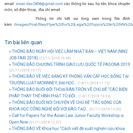
email:
vivian.dav.2808@gmail.com
các thông tin sau: họ tên, khoa chuyên
môn, số điện thoại, địa chỉ email.
Thông tin chi tiết vui lòng xem trong file đính
kèm
/Images/Post/files/Flyer%20for%20Legal%20Topics%20in%20VN%2
Tin bài liên quan
» THÔNG BÁO NGÀY HỘI VIỆC LÀM NHẬT BẢN – VIỆT NAM (NIN2
JOB FAIR 2018)
(22/11/2018 10:08)
» THÔNG BÁO CHƯƠNG TRÌNH GIAO LƯU QUỐC TẾ PASONA 2019
(21/11/2018 10:17)
» THÔNG BÁO VỀ VIỆC ĐĂNG KÝ PHỎNG VẤN CẤP HỌC BỔNG TẠI
TRƯỜNG LUẬT MCKINNEY, ĐẠI HỌC...
(14/11/2018 11:12)
» THÔNG BÁO BUỔI ĐỐI THOẠI BÀN TRÒN VỀ CHỦ ĐỀ “CÁC BIỆN
PHÁP THAY THẾ HÌNH PHẠT TÙ ĐỐI...
(14/11/2018 10:53)
» THÔNG BÁO BUỔI NÓI CHUYỆN VỀ CHỦ ĐỀ “TÁC ĐỘNG CỦA
KHOA HỌC CÔNG NGHỆ ĐỐI VỚI ĐÀO TẠO...
(01/11/2018 13:05)
» Call for Papers for the Asian Law Junior Faculty Workshop is
Open Now
(01/11/2018 12:57)
» THÔNG BÁO VỀ Khóa học "Cách viết đề xuất nghiên cứu khoa