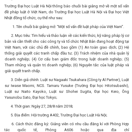
Trường Đại học Luật Hà Nội thông báo chuỗi bài giảng mở về một số vấn
đề pháp luật ở Việt Nam, do Trường Đại học Luật Hà Nội và Đại học Việt
Nhật đồng tổ chức, cụ thể như sau:
Tên chuỗi bài giảng mở: “Một số vấn đề luật pháp của Việt Nam”.
2. Mục tiêu: Tìm hiểu và thảo luận về các kiến thức, kỹ năng pháp lý cơ
bản và cần thiết cho các công ty và tổ chức Nhật Bản đang hoạt động tại
Việt Nam, với các chủ đề chính, bao gồm (1) An toàn giao dịch; (2) Hệ
thống giải quyết các tranh chấp đầu tư; (3) Trách nhiệm của nhà quản lý
doanh nghiệp; (4) Cơ cấu ban giám đốc trong luật doanh nghiệp; (5)
Tham nhũng và quản trị doanh nghiệp; (6) Nguyên tắc của luật pháp và
giải quyết tranh chấp.
3. Diễn giả chính: Luật sư Nagaaki Tsukahara (Công ty Al Partner), Luật
sư Iwase Maomi, NCS. Tamaru Yusuke (Trường Đại học Hitotsubashi),
Luật sư Naito Kayoko, Luật sư Shohei Sugita, Đại học Keio, Ông
Yasunobu Sato, Đại học Tokyo;
4. Thời gian: Ngày 27, 28/8 năm 2018;
5. Địa điểm: Hội trường A402, Trường Đại học Luật Hà Nội;
6. Cách thức đăng ký
:
Giảng viên có nhu cầu đăng kí với Phòng Hợp
tác quốc tế, Phòng A606 hoặc qua địa chỉ