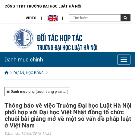
CỔNG TTĐT TRƯỜNG ĐẠI HỌC LUẬT HÀ NỘI
VIDEO
Đối tác hợp tác
TRƯỜNG ĐẠI HỌC LUẬT HÀ NỘI
Danh mục chính
Toggle
naviga
DỰ ÁN, HỌC BỔNG
☰ Danh mục phụ
(trượt sang phải → )
Thông báo về việc Trường Đại học Luật Hà Nội
phối hợp với Đại học Việt Nhật đồng tổ chức
chuỗi bài giảng mở về một số vấn đề pháp luật
ở Việt Nam
Đăng vào 10/08/2018 17:23