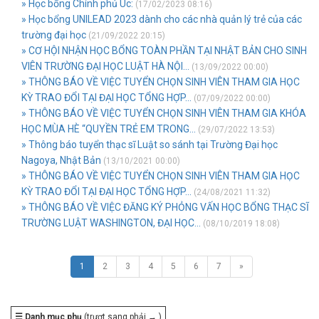
» Học bổng Chính phủ Úc:
(17/02/2023 08:16)
» Học bổng UNILEAD 2023 dành cho các nhà quản lý trẻ của các
trường đại học
(21/09/2022 20:15)
» CƠ HỘI NHẬN HỌC BỔNG TOÀN PHẦN TẠI NHẬT BẢN CHO SINH
VIÊN TRƯỜNG ĐẠI HỌC LUẬT HÀ NỘI...
(13/09/2022 00:00)
» THÔNG BÁO VỀ VIỆC TUYỂN CHỌN SINH VIÊN THAM GIA HỌC
KỲ TRAO ĐỔI TẠI ĐẠI HỌC TỔNG HỢP...
(07/09/2022 00:00)
» THÔNG BÁO VỀ VIỆC TUYỂN CHỌN SINH VIÊN THAM GIA KHÓA
HỌC MÙA HÈ “QUYỀN TRẺ EM TRONG...
(29/07/2022 13:53)
» Thông báo tuyển thạc sĩ Luật so sánh tại Trường Đại học
Nagoya, Nhật Bản
(13/10/2021 00:00)
» THÔNG BÁO VỀ VIỆC TUYỂN CHỌN SINH VIÊN THAM GIA HỌC
KỲ TRAO ĐỔI TẠI ĐẠI HỌC TỔNG HỢP...
(24/08/2021 11:32)
» THÔNG BÁO VỀ VIỆC ĐĂNG KÝ PHỎNG VẤN HỌC BỔNG THẠC SĨ
TRƯỜNG LUẬT WASHINGTON, ĐẠI HỌC...
(08/10/2019 18:08)
1
2
3
4
5
6
7
»
☰ Danh mục phụ
(trượt sang phải → )