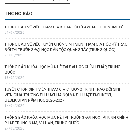
THÔNG BÁO
THÔNG BÁO VỀ VIỆC THAM GIA KHOÁ HỌC “LAW AND ECONOMICS’
01/07/2026
THÔNG BÁO VỀ VIỆC TUYỂN CHỌN SINH VIÊN THAM GIA HỌC KỲ TRAO
ĐỔI TẠI TRƯỜNG ĐẠI HỌC DÂN TỘC QUẢNG TÂY (TRUNG QUỐC)
29/06/2026
THÔNG BÁO KHÓA HỌC MÙA HÈ TẠI ĐẠI HỌC CHÍNH PHÁP, TRUNG
QUỐC
18/05/2026
TUYỂN CHỌN SINH VIÊN THAM GIA CHƯƠNG TRÌNH TRAO ĐỔI SINH
VIÊN GIỮA TRƯỜNG ĐH LUẬT HÀ NỘI VÀ ĐH LUẬT TASHKENT,
UZBEKISTAN NĂM HỌC 2026-2027
14/04/2026
THÔNG BÁO KHÓA HỌC MÙA HÈ TẠI TRƯỜNG ĐẠI HỌC TÀI KINH CHÍNH
PHÁP TRUNG NAM, VŨ HÁN, TRUNG QUỐC
24/03/2026