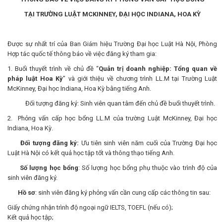
TẠI TRƯỜNG LUẬT MCKINNEY, ĐẠI HỌC INDIANA, HOA KỲ
Được sự nhất trí của Ban Giám hiệu Trường Đại học Luật Hà Nội, Phòng
Hợp tác quốc tế thông báo về việc đăng ký tham gia:
1. Buổi thuyết trình về chủ đề “
Quản trị doanh nghiệp: Tổng quan về
pháp luật Hoa Kỳ
” và giới thiệu về chương trình LL.M tại Trường Luật
McKinney, Đại học Indiana, Hoa Kỳ bằng tiếng Anh.
Đối tượng đăng ký: Sinh viên quan tâm đến chủ đề buổi thuyết trình.
2. Phỏng vấn cấp học bổng LL.M của trường Luật McKinney, Đại học
Indiana, Hoa Kỳ.
Đối tượng đăng ký:
Ưu tiên sinh viên năm cuối của Trường Đại học
Luật Hà Nội có kết quả học tập tốt và thông thạo tiếng Anh.
Số lượng học bổng
: Số lượng học bổng phụ thuộc vào trình độ của
sinh viên đăng ký.
Hồ sơ
: sinh viên đăng ký phỏng vấn cần cung cấp các thông tin sau:
Giấy chứng nhận trình độ ngoại ngữ IELTS, TOEFL (nếu có);
Kết quả học tập;