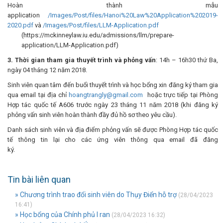
Hoàn thành mẫu
application
/Images/Post/files/Hanoi%20Law%20Application%202019-
2020.pdf
và
/Images/Post/files/LLM-Application.pdf
(https://mckinneylaw.iu.edu/admissions/llm/prepare-
application/LLM-Application.pdf)
3. Thời gian tham gia thuyết trình và phỏng vấn
: 14h – 16h30 thứ Ba,
ngày 04 tháng 12 năm 2018.
Sinh viên quan tâm đến buổi thuyết trình và học bổng xin đăng ký tham gia
qua email tại địa chỉ
hoangtrangly@gmail.com
hoặc trực tiếp tại Phòng
Hợp tác quốc tế A606 trước ngày 23 tháng 11 năm 2018 (khi đăng ký
phỏng vấn sinh viên hoàn thành đầy đủ hồ sơ theo yêu cầu).
Danh sách sinh viên và địa điểm phỏng vấn sẽ được Phòng Hợp tác quốc
tế thông tin lại cho các ứng viên thông qua email đã đăng
ký.
Tin bài liên quan
» Chương trình trao đổi sinh viên do Thụy Điển hỗ trợ
(28/04/2023
16:41)
» Học bổng của Chính phủ I ran
(28/04/2023 16:32)