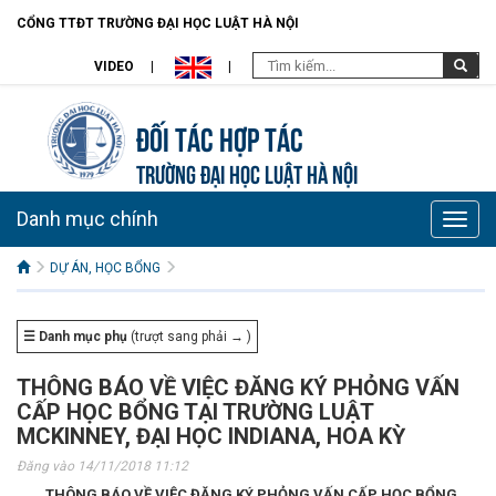
CỔNG TTĐT TRƯỜNG ĐẠI HỌC LUẬT HÀ NỘI
VIDEO
Đối tác hợp tác
TRƯỜNG ĐẠI HỌC LUẬT HÀ NỘI
Danh mục chính
Toggle
naviga
DỰ ÁN, HỌC BỔNG
☰ Danh mục phụ
(trượt sang phải → )
THÔNG BÁO VỀ VIỆC ĐĂNG KÝ PHỎNG VẤN
CẤP HỌC BỔNG TẠI TRƯỜNG LUẬT
MCKINNEY, ĐẠI HỌC INDIANA, HOA KỲ
Đăng vào 14/11/2018 11:12
THÔNG BÁO VỀ VIỆC ĐĂNG KÝ PHỎNG VẤN CẤP HỌC BỔNG