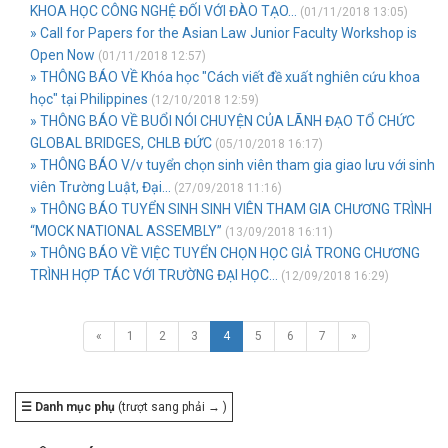
KHOA HỌC CÔNG NGHỆ ĐỐI VỚI ĐÀO TẠO...
(01/11/2018 13:05)
» Call for Papers for the Asian Law Junior Faculty Workshop is
Open Now
(01/11/2018 12:57)
» THÔNG BÁO VỀ Khóa học "Cách viết đề xuất nghiên cứu khoa
học" tại Philippines
(12/10/2018 12:59)
» THÔNG BÁO VỀ BUỔI NÓI CHUYỆN CỦA LÃNH ĐẠO TỔ CHỨC
GLOBAL BRIDGES, CHLB ĐỨC
(05/10/2018 16:17)
» THÔNG BÁO V/v tuyển chọn sinh viên tham gia giao lưu với sinh
viên Trường Luật, Đại...
(27/09/2018 11:16)
» THÔNG BÁO TUYỂN SINH SINH VIÊN THAM GIA CHƯƠNG TRÌNH
“MOCK NATIONAL ASSEMBLY”
(13/09/2018 16:11)
» THÔNG BÁO VỀ VIỆC TUYỂN CHỌN HỌC GIẢ TRONG CHƯƠNG
TRÌNH HỢP TÁC VỚI TRƯỜNG ĐẠI HỌC...
(12/09/2018 16:29)
«
1
2
3
4
5
6
7
»
☰ Danh mục phụ
(trượt sang phải → )