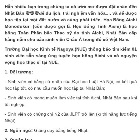
Hẳn nhiều bạn trong chúng ta có ước mơ được đặt chân đến
Nhật Bản 🌸🌸🌸để du lịch, trải nghiệm văn hóa,… và để được
học tập tại một đất nước vô cùng phát triển. Học Bổng Aichi
Monodukuri (còn được gọi là Học Bổng Tỉnh Aichi) là học
bổng Toàn Phần bậc Thạc sỹ do tỉnh Aichi, Nhật Bản cấp
hàng năm cho các sinh viên Châu Á trong đó có Việt Nam.
Trường Đại học Kinh tế Nagoya (NUE) thông báo tìm kiếm 01
sinh viên sẵn sàng ứng tuyển học bổng Aichi và có nguyện
vọng học thạc sĩ tại NUE.
1. Đối tượng:
- Sinh viên có bằng cử nhân của Đại học Luật Hà Nội, có kết quả
học tập tốt, có nhu cầu muốn học tập tại Nhật Bản;
- Sinh viên có mong muốn làm việc tại tỉnh Aichi, Nhật Bản sau khi
tốt nghiệp;
- Sinh viên có chứng chỉ N2 của JLPT trở lên (kì thi năng lực tiếng
Nhật).
2. Ngôn ngữ:
Giảng dạy bằng tiếng Nhật.