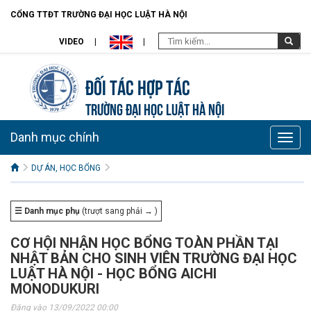
CỔNG TTĐT TRƯỜNG ĐẠI HỌC LUẬT HÀ NỘI
VIDEO
Đối tác hợp tác
TRƯỜNG ĐẠI HỌC LUẬT HÀ NỘI
Danh mục chính
Toggle
naviga
DỰ ÁN, HỌC BỔNG
☰ Danh mục phụ
(trượt sang phải → )
CƠ HỘI NHẬN HỌC BỔNG TOÀN PHẦN TẠI
NHẬT BẢN CHO SINH VIÊN TRƯỜNG ĐẠI HỌC
LUẬT HÀ NỘI - HỌC BỔNG AICHI
MONODUKURI
Đăng vào 13/09/2022 00:00