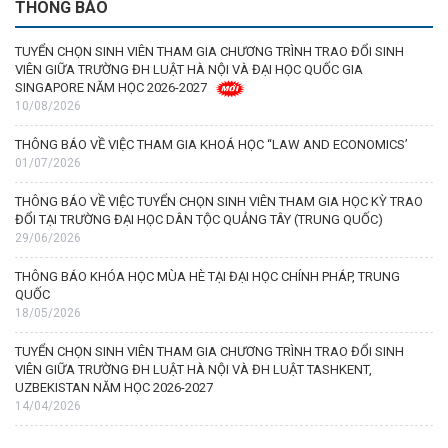
THÔNG BÁO
TUYỂN CHỌN SINH VIÊN THAM GIA CHƯƠNG TRÌNH TRAO ĐỔI SINH
VIÊN GIỮA TRƯỜNG ĐH LUẬT HÀ NỘI VÀ ĐẠI HỌC QUỐC GIA
SINGAPORE NĂM HỌC 2026-2027
10/08/2026
THÔNG BÁO VỀ VIỆC THAM GIA KHOÁ HỌC “LAW AND ECONOMICS’
01/07/2026
THÔNG BÁO VỀ VIỆC TUYỂN CHỌN SINH VIÊN THAM GIA HỌC KỲ TRAO
ĐỔI TẠI TRƯỜNG ĐẠI HỌC DÂN TỘC QUẢNG TÂY (TRUNG QUỐC)
29/06/2026
THÔNG BÁO KHÓA HỌC MÙA HÈ TẠI ĐẠI HỌC CHÍNH PHÁP, TRUNG
QUỐC
18/05/2026
TUYỂN CHỌN SINH VIÊN THAM GIA CHƯƠNG TRÌNH TRAO ĐỔI SINH
VIÊN GIỮA TRƯỜNG ĐH LUẬT HÀ NỘI VÀ ĐH LUẬT TASHKENT,
UZBEKISTAN NĂM HỌC 2026-2027
14/04/2026