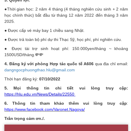
3. Quyền lợi:
●Thời gian học: 2 năm 4 tháng (4 tháng nghiên cứu sinh + 2 năm
học chính thức) bắt đầu từ tháng 12 năm 2022 đến tháng 3 năm
2025.
● Được cấp vé máy bay 1 chiều sang Nhật.
● Được trả toàn bộ phí dự thi Thạc Sỹ, học phí, phí nghiên cứu.
● Được tài trợ sinh hoạt phí: 150.000yen/tháng ~ khoảng
1500USD/tháng.💸💸
4. Đăng ký với phòng Hợp tác quốc tế A606
qua địa chỉ email:
dangngocphuongthao.hlu@gmail.com
Thời hạn đăng ký:
07/10/2022
5. Mọi thông tin chi tiết vui lòng truy cập:
https://hlu.edu.vn/News/Details/22550
6. Thông tin tham khảo thêm vui lòng truy cập
:
https://www.facebook.com/Varonet.Nagoya/
Trân trọng cảm ơn./.