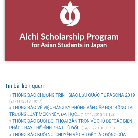
Tin bài liên quan
» THÔNG BÁO CHƯƠNG TRÌNH GIAO LƯU QUỐC TẾ PASONA 2019
(21/11/2018 10:17)
» THÔNG BÁO VỀ VIỆC ĐĂNG KÝ PHỎNG VẤN CẤP HỌC BỔNG TẠI
TRƯỜNG LUẬT MCKINNEY, ĐẠI HỌC...
(14/11/2018 11:12)
» THÔNG BÁO BUỔI ĐỐI THOẠI BÀN TRÒN VỀ CHỦ ĐỀ “CÁC BIỆN
PHÁP THAY THẾ HÌNH PHẠT TÙ ĐỐI...
(14/11/2018 10:53)
» THÔNG BÁO BUỔI NÓI CHUYỆN VỀ CHỦ ĐỀ “TÁC ĐỘNG CỦA