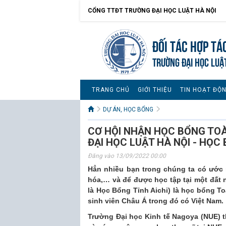
CỔNG TTĐT TRƯỜNG ĐẠI HỌC LUẬT HÀ NỘI
Đối tác hợp tá
TRƯỜNG ĐẠI HỌC LUẬ
TRANG CHỦ
GIỚI THIỆU
TIN HOẠT ĐỘ
DỰ ÁN, HỌC BỔNG
CƠ HỘI NHẬN HỌC BỔNG TOÀ
ĐẠI HỌC LUẬT HÀ NỘI - HỌC
Đăng vào 13/09/2022 00:00
Hẳn nhiều bạn trong chúng ta có ước 
hóa,… và để được học tập tại một đất 
là Học Bổng Tỉnh Aichi) là học bổng T
sinh viên Châu Á trong đó có Việt Nam.
Trường Đại học Kinh tế Nagoya (NUE) t