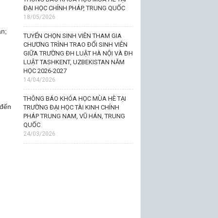
ĐẠI HỌC CHÍNH PHÁP, TRUNG QUỐC
18/05/2026
ản;
TUYỂN CHỌN SINH VIÊN THAM GIA
CHƯƠNG TRÌNH TRAO ĐỔI SINH VIÊN
GIỮA TRƯỜNG ĐH LUẬT HÀ NỘI VÀ ĐH
LUẬT TASHKENT, UZBEKISTAN NĂM
HỌC 2026-2027
14/04/2026
THÔNG BÁO KHÓA HỌC MÙA HÈ TẠI
 đến
TRƯỜNG ĐẠI HỌC TÀI KINH CHÍNH
PHÁP TRUNG NAM, VŨ HÁN, TRUNG
QUỐC
24/03/2026