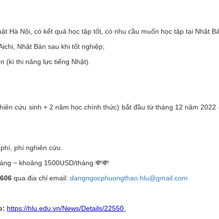
ật Hà Nội, có kết quả học tập tốt, có nhu cầu muốn học tập tại Nhật B
Aichi, Nhật Bản sau khi tốt nghiệp;
 (kì thi năng lực tiếng Nhật).
ghiên cứu sinh + 2 năm học chính thức) bắt đầu từ tháng 12 năm 2022
 phí, phí nghiên cứu.
/tháng ~ khoảng 1500USD/tháng.💸💸
A606
qua địa chỉ email:
dangngocphuongthao.hlu@gmail.com
p:
https://hlu.edu.vn/News/Details/22550