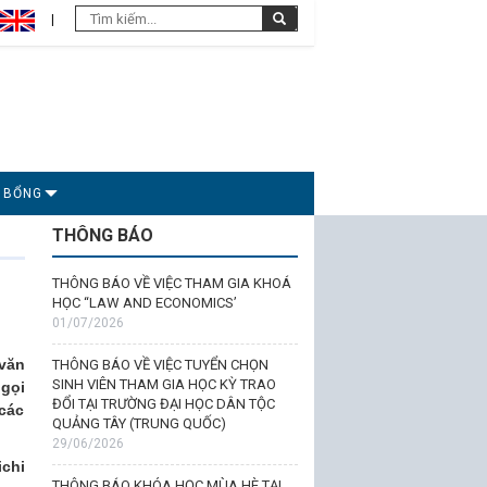
C BỔNG
THÔNG BÁO
THÔNG BÁO VỀ VIỆC THAM GIA KHOÁ
HỌC “LAW AND ECONOMICS’
01/07/2026
văn
THÔNG BÁO VỀ VIỆC TUYỂN CHỌN
SINH VIÊN THAM GIA HỌC KỲ TRAO
 gọi
ĐỔI TẠI TRƯỜNG ĐẠI HỌC DÂN TỘC
 các
QUẢNG TÂY (TRUNG QUỐC)
29/06/2026
ichi
THÔNG BÁO KHÓA HỌC MÙA HÈ TẠI