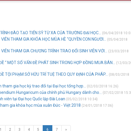
TRÌNH ĐÀO TẠO TIẾN SỸ TỪ XA CỦA TRƯỜNG ĐẠI HỌC...
(06/04/2018 10:0
 VIÊN THAM GIA KHÓA HỌC MÙA HÈ “QUYỀN CON NGƯỜI...
(05/04/2018
VIÊN THAM GIA CHƯƠNG TRÌNH TRAO ĐỔI SINH VIÊN VỚI...
(23/03/2018
ĐỀ “ MỘT SỐ VẤN ĐỀ PHÁT SINH TRONG HỢP ĐỒNG MUA BÁN...
(12/03/2
ĐỀ TỘI PHẠM SỞ HỮU TRÍ TUỆ THEO QUY ĐỊNH CỦA PHÁP...
(08/03/2018
tham gia học kỳ trao đổi tại Đại học tổng hợp...
(02/03/2018 16:26)
pendium Hungaricum của chính phủ Hungary dành cho...
(07/02/2018 15:3
h viên tại Đại học Quốc lập Đài Loan
(05/02/2018 10:34)
 tham gia khóa học mùa xuân Đức - Việt 2018
(24/01/2018 17:06)
1
2
3
4
5
6
7
»