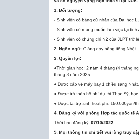
và có nguyện vọng học thạc sĩ tại NUE.
1. Đối tượng:
- Sinh viên có bằng cử nhân của Đại học Lu
- Sinh viên có mong muốn làm việc tại tỉnh 
- Sinh viên có chứng chỉ N2 của JLPT trở lên
2. Ngôn ngữ:
Giảng dạy bằng tiếng Nhật.
3. Quyền lợi:
●Thời gian học: 2 năm 4 tháng (4 tháng n
tháng 3 năm 2025.
● Được cấp vé máy bay 1 chiều sang Nhật.
● Được trả toàn bộ phí dự thi Thạc Sỹ, học
● Được tài trợ sinh hoạt phí: 150.000yen
4. Đăng ký với phòng Hợp tác quốc tế 
Thời hạn đăng ký:
07/10/2022
5. Mọi thông tin chi tiết vui lòng truy cậ