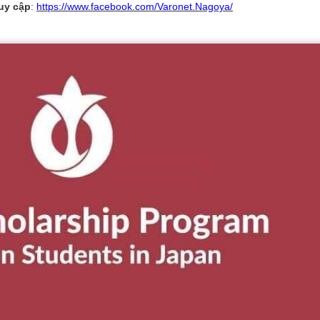
ruy cập
:
https://www.facebook.com/Varonet.Nagoya/