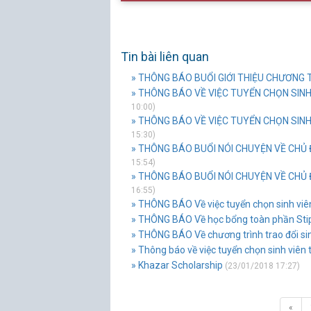
Tin bài liên quan
» THÔNG BÁO BUỔI GIỚI THIỆU CHƯƠNG 
» THÔNG BÁO VỀ VIỆC TUYỂN CHỌN SINH
10:00)
» THÔNG BÁO VỀ VIỆC TUYỂN CHỌN SINH 
15:30)
» THÔNG BÁO BUỔI NÓI CHUYỆN VỀ CHỦ 
15:54)
» THÔNG BÁO BUỔI NÓI CHUYỆN VỀ CHỦ 
16:55)
» THÔNG BÁO Về việc tuyển chọn sinh viên 
» THÔNG BÁO Về học bổng toàn phần Sti
» THÔNG BÁO Về chương trình trao đổi sin
» Thông báo về việc tuyển chọn sinh viên
» Khazar Scholarship
(23/01/2018 17:27)
«