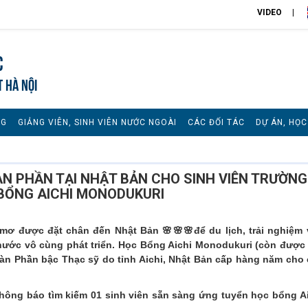
VIDEO
c
T HÀ NỘI
NG
GIẢNG VIÊN, SINH VIÊN NƯỚC NGOÀI
CÁC ĐỐI TÁC
DỰ ÁN, HỌ
N PHẦN TẠI NHẬT BẢN CHO SINH VIÊN TRƯỜNG
 BỔNG AICHI MONODUKURI
mơ được đặt chân đến Nhật Bản 🌸🌸🌸để du lịch, trải nghiệm 
nước vô cùng phát triển. Học Bổng Aichi Monodukuri (còn được
oàn Phần bậc Thạc sỹ do tỉnh Aichi, Nhật Bản cấp hàng năm cho
hông báo tìm kiếm 01 sinh viên sẵn sàng ứng tuyển học bổng A