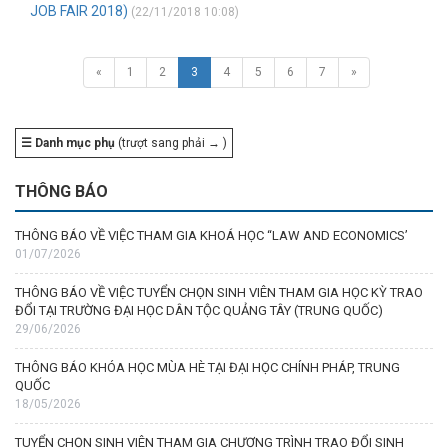
JOB FAIR 2018)
(22/11/2018 10:08)
«
1
2
3
4
5
6
7
»
☰ Danh mục phụ
(trượt sang phải → )
THÔNG BÁO
THÔNG BÁO VỀ VIỆC THAM GIA KHOÁ HỌC “LAW AND ECONOMICS’
01/07/2026
THÔNG BÁO VỀ VIỆC TUYỂN CHỌN SINH VIÊN THAM GIA HỌC KỲ TRAO
ĐỔI TẠI TRƯỜNG ĐẠI HỌC DÂN TỘC QUẢNG TÂY (TRUNG QUỐC)
29/06/2026
THÔNG BÁO KHÓA HỌC MÙA HÈ TẠI ĐẠI HỌC CHÍNH PHÁP, TRUNG
QUỐC
18/05/2026
TUYỂN CHỌN SINH VIÊN THAM GIA CHƯƠNG TRÌNH TRAO ĐỔI SINH