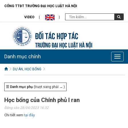
CỔNG TTĐT TRƯỜNG ĐẠI HỌC LUẬT HÀ NỘI
VIDEO
Đối tác hợp tác
TRƯỜNG ĐẠI HỌC LUẬT HÀ NỘI
Danh mục chính
Toggle
naviga
DỰ ÁN, HỌC BỔNG
☰ Danh mục phụ
(trượt sang phải → )
Học bổng của Chính phủ I ran
Đăng vào 28/04/2023 16:32
Chi tiết xem
tại đây