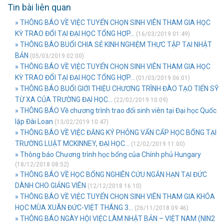
Tin bài liên quan
» THÔNG BÁO VỀ VIỆC TUYỂN CHỌN SINH VIÊN THAM GIA HỌC
KỲ TRAO ĐỔI TẠI ĐẠI HỌC TỔNG HỢP...
(16/03/2019 01:49)
» THÔNG BÁO BUỔI CHIA SẺ KINH NGHIỆM THỰC TẬP TẠI NHẬT
BẢN
(05/03/2019 02:00)
» THÔNG BÁO VỀ VIỆC TUYỂN CHỌN SINH VIÊN THAM GIA HỌC
KỲ TRAO ĐỔI TẠI ĐẠI HỌC TỔNG HỢP...
(01/03/2019 06:01)
» THÔNG BÁO BUỔI GIỚI THIỆU CHƯƠNG TRÌNH ĐÀO TẠO TIẾN SỸ
TỪ XA CỦA TRƯỜNG ĐẠI HỌC...
(22/02/2019 10:09)
» THÔNG BÁO Về chương trình trao đổi sinh viên tại Đại học Quốc
lập Đài Loan
(13/02/2019 10:47)
» THÔNG BÁO VỀ VIỆC ĐĂNG KÝ PHỎNG VẤN CẤP HỌC BỔNG TẠI
TRƯỜNG LUẬT MCKINNEY, ĐẠI HỌC...
(12/02/2019 11:00)
» Thông báo Chương trình học bổng của Chính phủ Hungary
(18/12/2018 08:52)
» THÔNG BÁO VỀ HỌC BỔNG NGHIÊN CỨU NGẮN HẠN TẠI ĐỨC
DÀNH CHO GIẢNG VIÊN
(12/12/2018 16:10)
» THÔNG BÁO VỀ VIỆC TUYỂN CHỌN SINH VIÊN THAM GIA KHÓA
HỌC MÙA XUÂN ĐỨC-VIỆT THÁNG 3...
(26/11/2018 09:46)
» THÔNG BÁO NGÀY HỘI VIỆC LÀM NHẬT BẢN – VIỆT NAM (NIN2