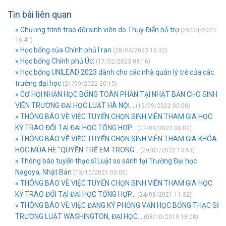
Tin bài liên quan
» Chương trình trao đổi sinh viên do Thụy Điển hỗ trợ
(28/04/2023
16:41)
» Học bổng của Chính phủ I ran
(28/04/2023 16:32)
» Học bổng Chính phủ Úc:
(17/02/2023 08:16)
» Học bổng UNILEAD 2023 dành cho các nhà quản lý trẻ của các
trường đại học
(21/09/2022 20:15)
» CƠ HỘI NHẬN HỌC BỔNG TOÀN PHẦN TẠI NHẬT BẢN CHO SINH
VIÊN TRƯỜNG ĐẠI HỌC LUẬT HÀ NỘI...
(13/09/2022 00:00)
» THÔNG BÁO VỀ VIỆC TUYỂN CHỌN SINH VIÊN THAM GIA HỌC
KỲ TRAO ĐỔI TẠI ĐẠI HỌC TỔNG HỢP...
(07/09/2022 00:00)
» THÔNG BÁO VỀ VIỆC TUYỂN CHỌN SINH VIÊN THAM GIA KHÓA
HỌC MÙA HÈ “QUYỀN TRẺ EM TRONG...
(29/07/2022 13:53)
» Thông báo tuyển thạc sĩ Luật so sánh tại Trường Đại học
Nagoya, Nhật Bản
(13/10/2021 00:00)
» THÔNG BÁO VỀ VIỆC TUYỂN CHỌN SINH VIÊN THAM GIA HỌC
KỲ TRAO ĐỔI TẠI ĐẠI HỌC TỔNG HỢP...
(24/08/2021 11:32)
» THÔNG BÁO VỀ VIỆC ĐĂNG KÝ PHỎNG VẤN HỌC BỔNG THẠC SĨ
TRƯỜNG LUẬT WASHINGTON, ĐẠI HỌC...
(08/10/2019 18:08)