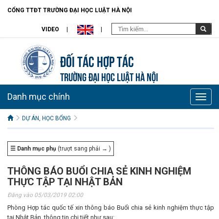
CỔNG TTĐT TRƯỜNG ĐẠI HỌC LUẬT HÀ NỘI
VIDEO
Đối tác hợp tác
TRƯỜNG ĐẠI HỌC LUẬT HÀ NỘI
Danh mục chính
Toggle
naviga
DỰ ÁN, HỌC BỔNG
☰ Danh mục phụ
(trượt sang phải → )
THÔNG BÁO BUỔI CHIA SẺ KINH NGHIỆM
THỰC TẬP TẠI NHẬT BẢN
Đăng vào 05/03/2019 02:00
Phòng Hợp tác quốc tế xin thông báo Buổi chia sẻ kinh nghiệm thực tập
tại Nhật Bản, thông tin chi tiết như sau: