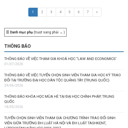
1
2
3
4
5
6
7
»
☰ Danh mục phụ
(trượt sang phải → )
THÔNG BÁO
THÔNG BÁO VỀ VIỆC THAM GIA KHOÁ HỌC “LAW AND ECONOMICS’
01/07/2026
THÔNG BÁO VỀ VIỆC TUYỂN CHỌN SINH VIÊN THAM GIA HỌC KỲ TRAO
ĐỔI TẠI TRƯỜNG ĐẠI HỌC DÂN TỘC QUẢNG TÂY (TRUNG QUỐC)
29/06/2026
THÔNG BÁO KHÓA HỌC MÙA HÈ TẠI ĐẠI HỌC CHÍNH PHÁP, TRUNG
QUỐC
18/05/2026
TUYỂN CHỌN SINH VIÊN THAM GIA CHƯƠNG TRÌNH TRAO ĐỔI SINH
VIÊN GIỮA TRƯỜNG ĐH LUẬT HÀ NỘI VÀ ĐH LUẬT TASHKENT,