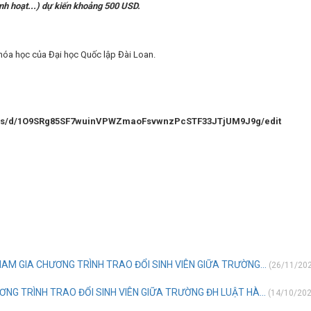
inh hoạt...) dự kiến khoảng 500 USD.
hóa học của Đại học Quốc lập Đài Loan.
forms/d/1O9SRg85SF7wuinVPWZmaoFsvwnzPcSTF33JTjUM9J9g/edit
AM GIA CHƯƠNG TRÌNH TRAO ĐỔI SINH VIÊN GIỮA TRƯỜNG...
(26/11/20
ƠNG TRÌNH TRAO ĐỔI SINH VIÊN GIỮA TRƯỜNG ĐH LUẬT HÀ...
(14/10/20