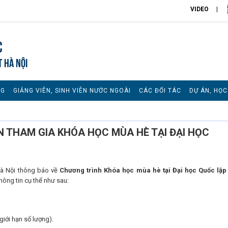
VIDEO
c
T HÀ NỘI
NG
GIẢNG VIÊN, SINH VIÊN NƯỚC NGOÀI
CÁC ĐỐI TÁC
DỰ ÁN, HỌ
N THAM GIA KHÓA HỌC MÙA HÈ TẠI ĐẠI HỌC
Hà Nội thông báo về
Chương trình Khóa học mùa hè tại Đại học Quốc lập
ông tin cụ thể như sau:
giới hạn số lượng).