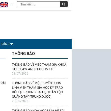
C BỔNG
THÔNG BÁO
THÔNG BÁO VỀ VIỆC THAM GIA KHOÁ
HỌC “LAW AND ECONOMICS’
01/07/2026
 Đài
THÔNG BÁO VỀ VIỆC TUYỂN CHỌN
SINH VIÊN THAM GIA HỌC KỲ TRAO
ĐỔI TẠI TRƯỜNG ĐẠI HỌC DÂN TỘC
QUẢNG TÂY (TRUNG QUỐC)
29/06/2026
THÔNG BÁO KHÓA HỌC MÙA HÈ TẠI