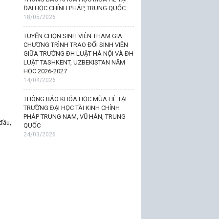
ĐẠI HỌC CHÍNH PHÁP, TRUNG QUỐC
18/05/2026
TUYỂN CHỌN SINH VIÊN THAM GIA
CHƯƠNG TRÌNH TRAO ĐỔI SINH VIÊN
GIỮA TRƯỜNG ĐH LUẬT HÀ NỘI VÀ ĐH
LUẬT TASHKENT, UZBEKISTAN NĂM
HỌC 2026-2027
14/04/2026
THÔNG BÁO KHÓA HỌC MÙA HÈ TẠI
TRƯỜNG ĐẠI HỌC TÀI KINH CHÍNH
PHÁP TRUNG NAM, VŨ HÁN, TRUNG
đầu,
QUỐC
24/03/2026