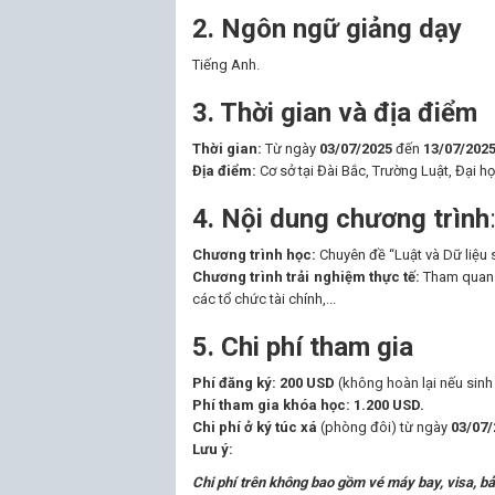
2. Ngôn ngữ giảng dạy
Tiếng Anh.
3. Thời gian và địa điểm
Thời gian:
Từ ngày
03/07/2025
đến
13/07/202
Địa điểm:
Cơ sở tại Đài Bắc, Trường Luật, Đại h
4. Nội dung chương trình
Chương trình học:
Chuyên đề “Luật và Dữ liệu 
Chương trình trải nghiệm thực tế:
Tham quan v
các tổ chức tài chính,...
5. Chi phí tham gia
Phí đăng ký:
200 USD
(không hoàn lại nếu sinh
Phí tham gia khóa học:
1.200 USD
.
Chi phí ở ký túc xá
(phòng đôi) từ ngày
03/07/
Lưu ý:
Chi phí trên không bao gồm vé máy bay, visa, bảo