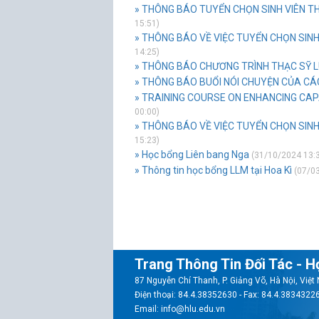
» THÔNG BÁO TUYỂN CHỌN SINH VIÊN TH
15:51)
» THÔNG BÁO VỀ VIỆC TUYỂN CHỌN SINH
14:25)
» THÔNG BÁO CHƯƠNG TRÌNH THẠC SỸ 
» THÔNG BÁO BUỔI NÓI CHUYỆN CỦA C
» TRAINING COURSE ON ENHANCING CAPA
00:00)
» THÔNG BÁO VỀ VIỆC TUYỂN CHỌN SINH 
15:23)
» Học bổng Liên bang Nga
(31/10/2024 13:
» Thông tin học bổng LLM tại Hoa Kì
(07/03
Trang Thông Tin Đối Tác - H
87 Nguyễn Chí Thanh, P. Giảng Võ, Hà Nội, Việ
Điện thoại: 84.4.38352630 - Fax: 84.4.3834322
Email: info@hlu.edu.vn