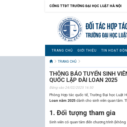
CỔNG TTĐT TRƯỜNG ĐẠI HỌC LUẬT HÀ NỘI
Đối tác hợp tá
TRƯỜNG ĐẠI HỌC LUẬ
TRANG CHỦ
GIỚI THIỆU
TIN HOẠT ĐỘ
TRANG CHỦ
THÔNG BÁO TUYỂN SINH VIÊ
QUỐC LẬP ĐÀI LOAN 2025
Đăng vào 24/02/2025 16:50
Phòng Hợp tác quốc tế, Trường Đại học Luật 
Loan năm 2025
dành cho sinh viên quan tâm. Th
1. Đối tượng tham gia
Sinh viên có quan tâm đến chương trình (không 