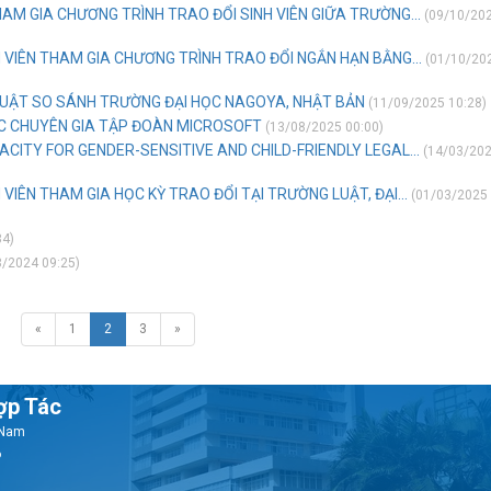
AM GIA CHƯƠNG TRÌNH TRAO ĐỔI SINH VIÊN GIỮA TRƯỜNG...
(09/10/20
 VIÊN THAM GIA CHƯƠNG TRÌNH TRAO ĐỔI NGẮN HẠN BẰNG...
(01/10/20
LUẬT SO SÁNH TRƯỜNG ĐẠI HỌC NAGOYA, NHẬT BẢN
(11/09/2025 10:28)
ÁC CHUYÊN GIA TẬP ĐOÀN MICROSOFT
(13/08/2025 00:00)
CITY FOR GENDER-SENSITIVE AND CHILD-FRIENDLY LEGAL...
(14/03/20
VIÊN THAM GIA HỌC KỲ TRAO ĐỔI TẠI TRƯỜNG LUẬT, ĐẠI...
(01/03/2025
34)
/2024 09:25)
«
1
2
3
»
ợp Tác
t Nam
6