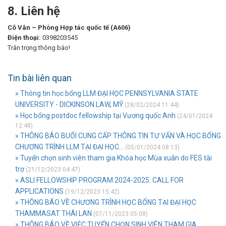
8. Liên hệ
Cô Vân – Phòng Hợp tác quốc tế (A606)
Điện thoại:
0398203545
Trân trọng thông báo!
Tin bài liên quan
» Thông tin học bổng LLM ĐẠI HỌC PENNSYLVANIA STATE
UNIVERSITY - DICKINSON LAW, MỸ
(28/02/2024 11:44)
» Học bổng postdoc fellowship tại Vương quốc Anh
(24/01/2024
12:48)
» THÔNG BÁO BUỔI CUNG CẤP THÔNG TIN TƯ VẤN VÀ HỌC BỔNG
CHƯƠNG TRÌNH LLM TẠI ĐẠI HỌC...
(05/01/2024 08:13)
» Tuyển chọn sinh viên tham gia Khóa học Mùa xuân do FES tài
trợ
(21/12/2023 04:47)
» ASLI FELLOWSHIP PROGRAM 2024-2025: CALL FOR
APPLICATIONS
(19/12/2023 15:42)
» THÔNG BÁO VỀ CHƯƠNG TRÌNH HỌC BỔNG TẠI ĐẠI HỌC
THAMMASAT THÁI LAN
(07/11/2023 05:08)
» THÔNG BÁO VỀ VIỆC TUYỂN CHỌN SINH VIÊN THAM GIA