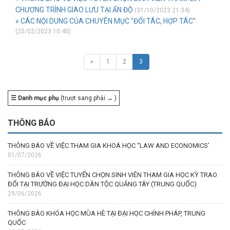
CHƯƠNG TRÌNH GIAO LƯU TẠI ẤN ĐỘ
(31/10/2023 21:34)
» CÁC NỘI DUNG CỦA CHUYÊN MỤC "ĐỐI TÁC, HỢP TÁC"
(25/02/2023 10:40)
«
1
2
3
☰ Danh mục phụ
(trượt sang phải → )
THÔNG BÁO
THÔNG BÁO VỀ VIỆC THAM GIA KHOÁ HỌC “LAW AND ECONOMICS’
01/07/2026
THÔNG BÁO VỀ VIỆC TUYỂN CHỌN SINH VIÊN THAM GIA HỌC KỲ TRAO
ĐỔI TẠI TRƯỜNG ĐẠI HỌC DÂN TỘC QUẢNG TÂY (TRUNG QUỐC)
29/06/2026
THÔNG BÁO KHÓA HỌC MÙA HÈ TẠI ĐẠI HỌC CHÍNH PHÁP, TRUNG
QUỐC