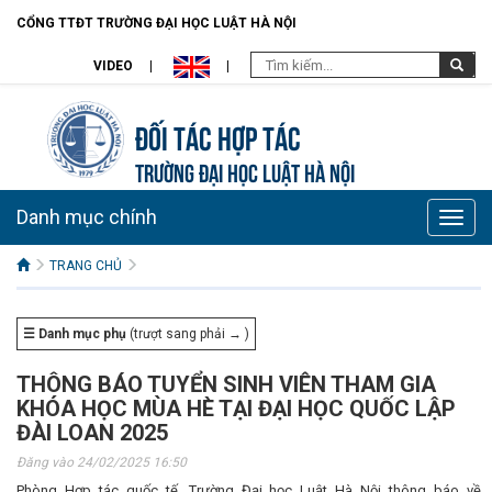
CỔNG TTĐT TRƯỜNG ĐẠI HỌC LUẬT HÀ NỘI
VIDEO
Đối tác hợp tác
TRƯỜNG ĐẠI HỌC LUẬT HÀ NỘI
Danh mục chính
Toggle
naviga
TRANG CHỦ
☰ Danh mục phụ
(trượt sang phải → )
THÔNG BÁO TUYỂN SINH VIÊN THAM GIA
KHÓA HỌC MÙA HÈ TẠI ĐẠI HỌC QUỐC LẬP
ĐÀI LOAN 2025
Đăng vào 24/02/2025 16:50
Phòng Hợp tác quốc tế, Trường Đại học Luật Hà Nội thông báo về