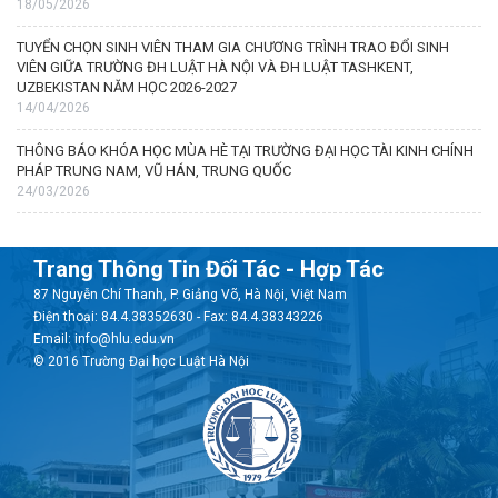
18/05/2026
TUYỂN CHỌN SINH VIÊN THAM GIA CHƯƠNG TRÌNH TRAO ĐỔI SINH
VIÊN GIỮA TRƯỜNG ĐH LUẬT HÀ NỘI VÀ ĐH LUẬT TASHKENT,
UZBEKISTAN NĂM HỌC 2026-2027
14/04/2026
THÔNG BÁO KHÓA HỌC MÙA HÈ TẠI TRƯỜNG ĐẠI HỌC TÀI KINH CHÍNH
PHÁP TRUNG NAM, VŨ HÁN, TRUNG QUỐC
24/03/2026
Trang Thông Tin Đối Tác - Hợp Tác
87 Nguyễn Chí Thanh, P. Giảng Võ, Hà Nội, Việt Nam
Điện thoại: 84.4.38352630 - Fax: 84.4.38343226
Email: info@hlu.edu.vn
© 2016 Trường Đại học Luật Hà Nội