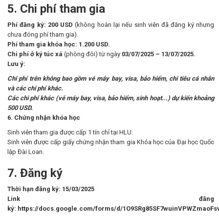
5. Chi phí tham gia
Phí đăng ký:
200 USD
(không hoàn lại nếu sinh viên đã đăng ký nhưng
chưa đóng phí tham gia).
Phí tham gia khóa học:
1.200 USD
.
Chi phí ở ký túc xá
(phòng đôi) từ ngày
03/07/2025 – 13/07/2025
.
Lưu ý:
Chi phí trên không bao gồm vé máy bay, visa, bảo hiểm, chi tiêu cá nhân
và các chi phí khác.
Các chi phí khác (vé máy bay, visa, bảo hiểm, sinh hoạt...) dự kiến khoảng
500 USD.
6.
Chứng nhận khóa học
Sinh viên tham gia được cấp 1 tín chỉ tại HLU.
Sinh viên được cấp giấy chứng nhận tham gia Khóa học của Đại học Quốc
lập Đài Loan.
7. Đăng ký
Thời hạn đăng ký: 15/03/2025
Link đăng
ký: https://docs.google.com/forms/d/1O9SRg85SF7wuinVPWZmaoF