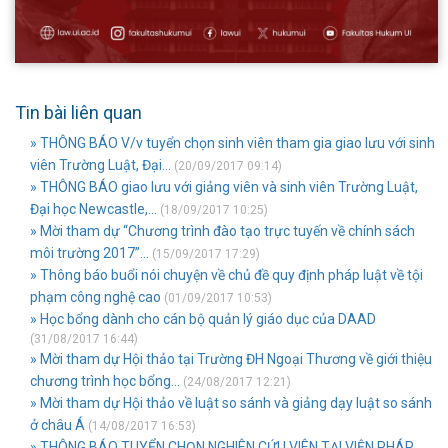
Tin bài liên quan
» THÔNG BÁO V/v tuyển chọn sinh viên tham gia giao lưu với sinh
viên Trường Luật, Đại...
(20/09/2017 09:14)
» THÔNG BÁO giao lưu với giảng viên và sinh viên Trường Luật,
Đại học Newcastle,...
(18/09/2017 10:25)
» Mời tham dự “Chương trình đào tạo trực tuyến về chính sách
môi trường 2017”...
(15/09/2017 17:29)
» Thông báo buổi nói chuyện về chủ đề quy định pháp luật về tội
phạm công nghệ cao
(01/09/2017 10:53)
» Học bổng dành cho cán bộ quản lý giáo dục của DAAD
(31/08/2017 16:44)
» Mời tham dự Hội thảo tại Trường ĐH Ngoại Thương về giới thiệu
chương trình học bổng...
(24/08/2017 12:21)
» Mời tham dự Hội thảo về luật so sánh và giảng dạy luật so sánh
ở châu Á
(14/08/2017 16:53)
» THÔNG BÁO TUYỂN CHỌN NGHIÊN CỨU VIÊN TẠI VIỆN PHÁP