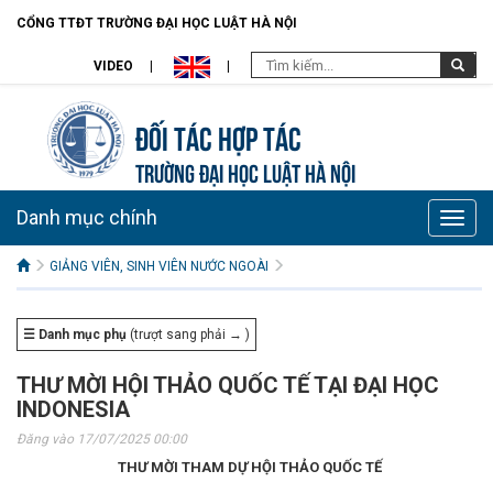
CỔNG TTĐT TRƯỜNG ĐẠI HỌC LUẬT HÀ NỘI
VIDEO
Đối tác hợp tác
TRƯỜNG ĐẠI HỌC LUẬT HÀ NỘI
Danh mục chính
Toggle
naviga
GIẢNG VIÊN, SINH VIÊN NƯỚC NGOÀI
☰ Danh mục phụ
(trượt sang phải → )
THƯ MỜI HỘI THẢO QUỐC TẾ TẠI ĐẠI HỌC
INDONESIA
Đăng vào 17/07/2025 00:00
THƯ MỜI THAM DỰ HỘI THẢO QUỐC TẾ