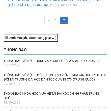
LUẬT CHÂU Á, SINGAPORE
(10/08/2017 11:40)
«
1
2
☰ Danh mục phụ
(trượt sang phải → )
THÔNG BÁO
THÔNG BÁO VỀ VIỆC THAM GIA KHOÁ HỌC “LAW AND ECONOMICS’
01/07/2026
THÔNG BÁO VỀ VIỆC TUYỂN CHỌN SINH VIÊN THAM GIA HỌC KỲ TRAO
ĐỔI TẠI TRƯỜNG ĐẠI HỌC DÂN TỘC QUẢNG TÂY (TRUNG QUỐC)
29/06/2026
THÔNG BÁO KHÓA HỌC MÙA HÈ TẠI ĐẠI HỌC CHÍNH PHÁP, TRUNG
QUỐC
18/05/2026