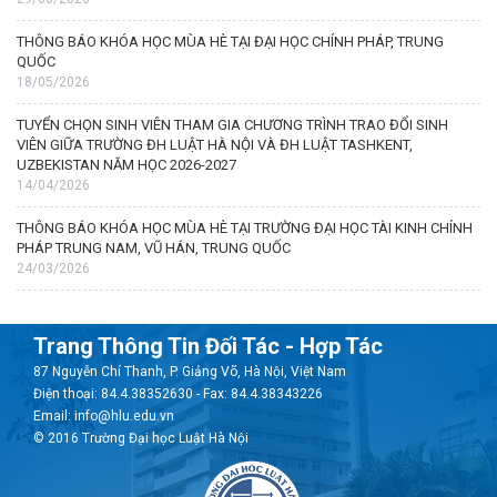
THÔNG BÁO KHÓA HỌC MÙA HÈ TẠI ĐẠI HỌC CHÍNH PHÁP, TRUNG
QUỐC
18/05/2026
TUYỂN CHỌN SINH VIÊN THAM GIA CHƯƠNG TRÌNH TRAO ĐỔI SINH
VIÊN GIỮA TRƯỜNG ĐH LUẬT HÀ NỘI VÀ ĐH LUẬT TASHKENT,
UZBEKISTAN NĂM HỌC 2026-2027
14/04/2026
THÔNG BÁO KHÓA HỌC MÙA HÈ TẠI TRƯỜNG ĐẠI HỌC TÀI KINH CHÍNH
PHÁP TRUNG NAM, VŨ HÁN, TRUNG QUỐC
24/03/2026
Trang Thông Tin Đối Tác - Hợp Tác
87 Nguyễn Chí Thanh, P. Giảng Võ, Hà Nội, Việt Nam
Điện thoại: 84.4.38352630 - Fax: 84.4.38343226
Email: info@hlu.edu.vn
© 2016 Trường Đại học Luật Hà Nội