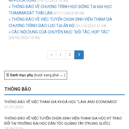
APPLICATIONS
(19/12/2023 15:42)
» THÔNG BÁO VỀ CHƯƠNG TRÌNH HỌC BỔNG TẠI ĐẠI HỌC
THAMMASAT THÁI LAN
(07/11/2023 05:08)
» THÔNG BÁO VỀ VIỆC TUYỂN CHỌN SINH VIÊN THAM GIA
CHƯƠNG TRÌNH GIAO LƯU TẠI ẤN ĐỘ
(31/10/2023 21:34)
» CÁC NỘI DUNG CỦA CHUYÊN MỤC "ĐỐI TÁC, HỢP TÁC"
(25/02/2023 10:40)
«
1
2
3
☰ Danh mục phụ
(trượt sang phải → )
THÔNG BÁO
THÔNG BÁO VỀ VIỆC THAM GIA KHOÁ HỌC “LAW AND ECONOMICS’
01/07/2026
THÔNG BÁO VỀ VIỆC TUYỂN CHỌN SINH VIÊN THAM GIA HỌC KỲ TRAO
ĐỔI TẠI TRƯỜNG ĐẠI HỌC DÂN TỘC QUẢNG TÂY (TRUNG QUỐC)
29/06/2026