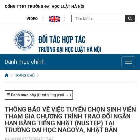
CỔNG TTĐT TRƯỜNG ĐẠI HỌC LUẬT HÀ NỘI
VIDEO
Đối tác hợp tác
TRƯỜNG ĐẠI HỌC LUẬT HÀ NỘI
Danh mục chính
Toggle
naviga
TRANG CHỦ
☰ Danh mục phụ
(trượt sang phải → )
THÔNG BÁO VỀ VIỆC TUYỂN CHỌN SINH VIÊN
THAM GIA CHƯƠNG TRÌNH TRAO ĐỔI NGẮN
HẠN BẰNG TIẾNG NHẬT (NUSTEP) TẠI
TRƯỜNG ĐẠI HỌC NAGOYA, NHẬT BẢN
Đăng vào 01/10/2025 14:25