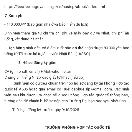
https://ieec.iee.nagoya-u.ac.jp/en/nustep/about/index.html
7.
Kinh phí
- 140.000JPY (bao gồm nhà ở và bảo hiểm du lịch)
Sinh viên tham gia tự chi trả chi phí vé máy bay đi/ về Nhật, chi phí ăn
uống, vật dụng cá nhân …
- Học bổng
sinh viên có điểm xuất sắc
có thể
nhận được 80.000 yên học
bổng từ Tổ chức hỗ trợ Sinh viên Nhật Bản (JASSO).
8. Hồ sơ đăng ký
gồm:
CV (ghi rõ sđt, email) + Motivation letter
Chứng chỉ tiếng Nhật/ các giấy tờ khác (nếu có)
Sinh viên có đủ tiêu chuẩn trên nộp hồ sơ đăng ký tại Phòng Hợp tác
quốc tế A606 hoặc qua email cô Huệ: daohue.slp@gmail.com. Các sinh
viên sau khi được lựa chọn sẽ được Phòng Hợp tác quốc tế thông báo,
hướng dẫn để chuẩn bị hồ sơ nộp cho Trường Đại học Nagoya, Nhật Bản.
Thời hạn đăng ký: trước ngày 9/10/2025.
TRƯỞNG PHÒNG HỢP TÁC QUỐC TẾ