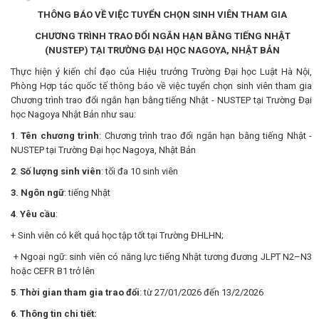
THÔNG BÁO VỀ VIỆC TUYỂN CHỌN SINH VIÊN THAM GIA
CHƯƠNG TRÌNH TRAO ĐỔI NGẮN HẠN BẰNG TIẾNG NHẬT
(NUSTEP) TẠI TRƯỜNG ĐẠI HỌC NAGOYA, NHẬT BẢN
Thực hiện ý kiến chỉ đạo của Hiệu trưởng Trường Đại học Luật Hà Nội,
Phòng Hợp tác quốc tế thông báo về việc tuyển chọn sinh viên tham gia
Chương trình trao đổi ngắn hạn bằng tiếng Nhật - NUSTEP tại Trường Đại
học Nagoya Nhật Bản như sau:
1
.
Tên chương trình
: Chương trình trao đổi ngắn hạn bằng tiếng Nhật -
NUSTEP tại Trường Đại học Nagoya, Nhật Bản
2
.
Số lượng sinh viên
: tối đa 10 sinh viên
3. Ngôn ngữ
: tiếng Nhật
4
.
Yêu cầu
:
+ Sinh viên có kết quả học tập tốt tại Trường ĐHLHN;
+ Ngoại ngữ: sinh viên có năng lực tiếng Nhật tương đương JLPT N2–N3
hoặc CEFR B1 trở lên
5
.
Thời gian tham gia trao đổi
: từ 27/01/2026 đến 13/2/2026
6
.
Thông tin chi tiết: