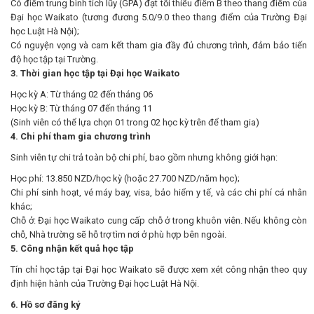
Có điểm trung bình tích lũy (GPA) đạt tối thiểu điểm B theo thang điểm của
Đại học Waikato (tương đương 5.0/9.0 theo thang điểm của Trường Đại
học Luật Hà Nội);
Có nguyện vọng và cam kết tham gia đầy đủ chương trình, đảm bảo tiến
độ học tập tại Trường.
3. Thời gian học tập tại Đại học Waikato
Học kỳ A: Từ tháng 02 đến tháng 06
Học kỳ B: Từ tháng 07 đến tháng 11
(Sinh viên có thể lựa chọn 01 trong 02 học kỳ trên để tham gia)
4. Chi phí tham gia chương trình
Sinh viên tự chi trả toàn bộ chi phí, bao gồm nhưng không giới hạn:
Học phí: 13.850 NZD/học kỳ (hoặc 27.700 NZD/năm học);
Chi phí sinh hoạt, vé máy bay, visa, bảo hiểm y tế, và các chi phí cá nhân
khác;
Chỗ ở: Đại học Waikato cung cấp chỗ ở trong khuôn viên. Nếu không còn
chỗ, Nhà trường sẽ hỗ trợ tìm nơi ở phù hợp bên ngoài.
5. Công nhận kết quả học tập
Tín chỉ học tập tại Đại học Waikato sẽ được xem xét công nhận theo quy
định hiện hành của Trường Đại học Luật Hà Nội.
6. Hồ sơ đăng ký