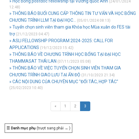
» Học bổng postdoc fellowship tại Vương quốc Anh
(24/01/2024
12:48)
» THÔNG BÁO BUỔI CUNG CẤP THÔNG TIN TƯ VẤN VÀ HỌC BỔNG
CHƯƠNG TRÌNH LLM TẠI ĐẠI HỌC...
(05/01/2024 08:13)
» Tuyển chọn sinh viên tham gia Khóa học Mùa xuân do FES tài
trợ
(21/12/2023 04:47)
» ASLI FELLOWSHIP PROGRAM 2024-2025: CALL FOR
APPLICATIONS
(19/12/2023 15:42)
» THÔNG BÁO VỀ CHƯƠNG TRÌNH HỌC BỔNG TẠI ĐẠI HỌC
THAMMASAT THÁI LAN
(07/11/2023 05:08)
» THÔNG BÁO VỀ VIỆC TUYỂN CHỌN SINH VIÊN THAM GIA
CHƯƠNG TRÌNH GIAO LƯU TẠI ẤN ĐỘ
(31/10/2023 21:34)
» CÁC NỘI DUNG CỦA CHUYÊN MỤC "ĐỐI TÁC, HỢP TÁC"
(25/02/2023 10:40)
«
1
2
3
☰ Danh mục phụ
(trượt sang phải → )