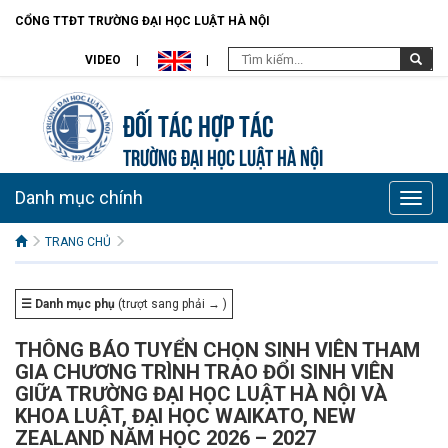
CỔNG TTĐT TRƯỜNG ĐẠI HỌC LUẬT HÀ NỘI
VIDEO
Đối tác hợp tác
TRƯỜNG ĐẠI HỌC LUẬT HÀ NỘI
Danh mục chính
Toggle
naviga
TRANG CHỦ
☰ Danh mục phụ
(trượt sang phải → )
THÔNG BÁO TUYỂN CHỌN SINH VIÊN THAM
GIA CHƯƠNG TRÌNH TRAO ĐỔI SINH VIÊN
GIỮA TRƯỜNG ĐẠI HỌC LUẬT HÀ NỘI VÀ
KHOA LUẬT, ĐẠI HỌC WAIKATO, NEW
ZEALAND NĂM HỌC 2026 – 2027