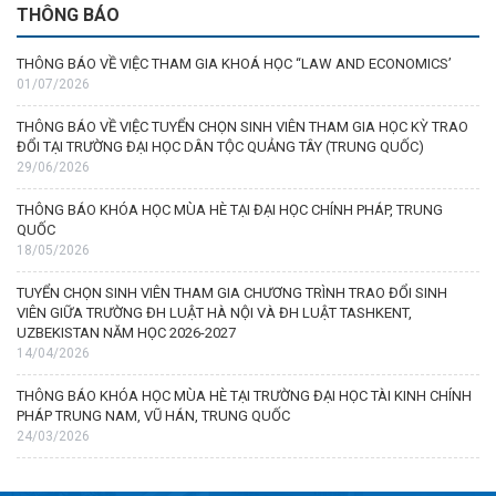
THÔNG BÁO
THÔNG BÁO VỀ VIỆC THAM GIA KHOÁ HỌC “LAW AND ECONOMICS’
01/07/2026
THÔNG BÁO VỀ VIỆC TUYỂN CHỌN SINH VIÊN THAM GIA HỌC KỲ TRAO
ĐỔI TẠI TRƯỜNG ĐẠI HỌC DÂN TỘC QUẢNG TÂY (TRUNG QUỐC)
29/06/2026
THÔNG BÁO KHÓA HỌC MÙA HÈ TẠI ĐẠI HỌC CHÍNH PHÁP, TRUNG
QUỐC
18/05/2026
TUYỂN CHỌN SINH VIÊN THAM GIA CHƯƠNG TRÌNH TRAO ĐỔI SINH
VIÊN GIỮA TRƯỜNG ĐH LUẬT HÀ NỘI VÀ ĐH LUẬT TASHKENT,
UZBEKISTAN NĂM HỌC 2026-2027
14/04/2026
THÔNG BÁO KHÓA HỌC MÙA HÈ TẠI TRƯỜNG ĐẠI HỌC TÀI KINH CHÍNH
PHÁP TRUNG NAM, VŨ HÁN, TRUNG QUỐC
24/03/2026