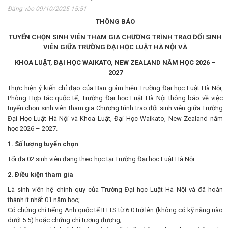
Đăng vào 09/10/2025 15:51
THÔNG BÁO
TUYỂN CHỌN SINH VIÊN THAM GIA
CHƯƠNG TRÌNH TRAO ĐỔI SINH
VIÊN GIỮA TRƯỜNG ĐẠI HỌC LUẬT HÀ NỘI VÀ
KHOA LUẬT, ĐẠI HỌC WAIKATO, NEW ZEALAND NĂM HỌC 2026 –
2027
Thực hiện ý kiến chỉ đạo của Ban giám hiệu Trường Đại học Luật Hà Nội,
Phòng Hợp tác quốc tế, Trường Đại học Luật Hà Nội thông báo về việc
tuyển chọn sinh viên tham gia Chương trình trao đổi sinh viên giữa Trường
Đại Học Luật Hà Nội và Khoa Luật, Đại Học Waikato, New Zealand năm
học 2026 – 2027.
1. Số lượng tuyển chọn
Tối đa 02 sinh viên đang theo học tại Trường Đại học Luật Hà Nội.
2. Điều kiện tham gia
Là sinh viên hệ chính quy của Trường Đại học Luật Hà Nội và đã hoàn
thành ít nhất 01 năm học;
Có chứng chỉ tiếng Anh quốc tế IELTS từ 6.0 trở lên (không có kỹ năng nào
dưới 5.5) hoặc chứng chỉ tương đương;