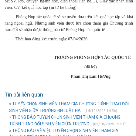
MSSV, lớp, chuyên ngành học, điện thoại liên hệ…), Giấy xác nhận sinh
viên, CV, kết quả học tập (in từ hệ thống).
Phòng Hợp tác quốc tế sẽ sơ tuyển dựa trên kết quả học tập và khả
năng ngoại ngữ. Những sinh viên được lựa chọn tham gia Chương trình
trao đổi sẽ nhận được thông báo từ Phòng Hợp tác quốc tế.
Thời hạn đăng ký: trước ngày 07/04/2026.
TRƯỞNG PHÒNG HỢP TÁC QUỐC TẾ
(đã ký)
Phan Thị Lan Hương
Tin bài liên quan
» TUYỂN CHỌN SINH VIÊN THAM GIA CHƯƠNG TRÌNH TRAO ĐỔI
SINH VIÊN GIỮA TRƯỜNG ĐH LUẬT HÀ...
(14/10/2025 14:56)
» THÔNG BÁO TUYỂN CHỌN SINH VIÊN THAM GIA CHƯƠNG
TRÌNH TRAO ĐỔI SINH VIÊN GIỮA TRƯỜNG...
(09/10/2025 15:51)
» THÔNG BÁO VỀ VIỆC TUYỂN CHỌN SINH VIÊN THAM GIA