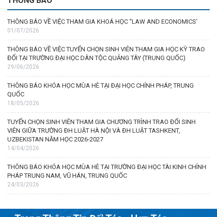
THÔNG BÁO
THÔNG BÁO VỀ VIỆC THAM GIA KHOÁ HỌC “LAW AND ECONOMICS’
01/07/2026
THÔNG BÁO VỀ VIỆC TUYỂN CHỌN SINH VIÊN THAM GIA HỌC KỲ TRAO
ĐỔI TẠI TRƯỜNG ĐẠI HỌC DÂN TỘC QUẢNG TÂY (TRUNG QUỐC)
29/06/2026
THÔNG BÁO KHÓA HỌC MÙA HÈ TẠI ĐẠI HỌC CHÍNH PHÁP, TRUNG
QUỐC
18/05/2026
TUYỂN CHỌN SINH VIÊN THAM GIA CHƯƠNG TRÌNH TRAO ĐỔI SINH
VIÊN GIỮA TRƯỜNG ĐH LUẬT HÀ NỘI VÀ ĐH LUẬT TASHKENT,
UZBEKISTAN NĂM HỌC 2026-2027
14/04/2026
THÔNG BÁO KHÓA HỌC MÙA HÈ TẠI TRƯỜNG ĐẠI HỌC TÀI KINH CHÍNH
PHÁP TRUNG NAM, VŨ HÁN, TRUNG QUỐC
24/03/2026