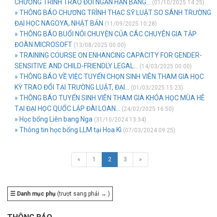
CHƯƠNG TRÌNH TRAO ĐỔI NGẮN HẠN BẰNG...
(01/10/2025 14:25)
» THÔNG BÁO CHƯƠNG TRÌNH THẠC SỸ LUẬT SO SÁNH TRƯỜNG
ĐẠI HỌC NAGOYA, NHẬT BẢN
(11/09/2025 10:28)
» THÔNG BÁO BUỔI NÓI CHUYỆN CỦA CÁC CHUYÊN GIA TẬP
ĐOÀN MICROSOFT
(13/08/2025 00:00)
» TRAINING COURSE ON ENHANCING CAPACITY FOR GENDER-
SENSITIVE AND CHILD-FRIENDLY LEGAL...
(14/03/2025 00:00)
» THÔNG BÁO VỀ VIỆC TUYỂN CHỌN SINH VIÊN THAM GIA HỌC
KỲ TRAO ĐỔI TẠI TRƯỜNG LUẬT, ĐẠI...
(01/03/2025 15:23)
» THÔNG BÁO TUYỂN SINH VIÊN THAM GIA KHÓA HỌC MÙA HÈ
TẠI ĐẠI HỌC QUỐC LẬP ĐÀI LOAN...
(24/02/2025 16:50)
» Học bổng Liên bang Nga
(31/10/2024 13:34)
» Thông tin học bổng LLM tại Hoa Kì
(07/03/2024 09:25)
«
1
2
3
»
☰ Danh mục phụ
(trượt sang phải → )