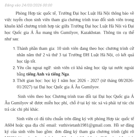
Đăng vào 24/03/2026 00:00
Phòng Hợp tác quốc tế, Trường Đại học Luật Hà Nội thông báo về
việc tuyển chọn sinh viên tham gia chương trình trao đổi sinh viên trong
khuôn khổ chương trình hợp tác giữa Trường Đại học Luật Hà Nội và Đại
học Quốc gia Á Âu mang tên Gumilyov, Kazakhstan. Thông tin cụ thể
như sau:
Thành phần tham gia: 10 sinh viên đang theo học chương trình cử
nhân năm thứ 2 và thứ 3 tại Trường ĐH Luật Hà Nội, có kết quả
học tập tốt.
Yêu cầu ngoại ngữ: sinh viên có khả năng học tập tại nước ngoài
bằng
tiếng Anh và tiếng Nga
.
Thời gian học: học kỳ I năm học 2026 - 2027 (từ tháng 08/2026-
01/2027) tại Đại học Quốc gia Á Âu Gumilyov.
Sinh viên theo học Chương trình trao đổi tại Đại học Quốc gia Á
Âu Gumilyov sẽ được miễn học phí, chỗ ở tại ký túc xá và phải tự túc chi
trả các chi phí khác.
Sinh viên có đủ tiêu chuẩn trên đăng ký với phòng Hợp tác quốc tế
A604 hoặc qua địa chỉ email: vuthivietanh1981@gmail.com. Hồ sơ đăng
ký của sinh viên bao gồm: đơn đăng ký tham gia chương trình (ghi rõ