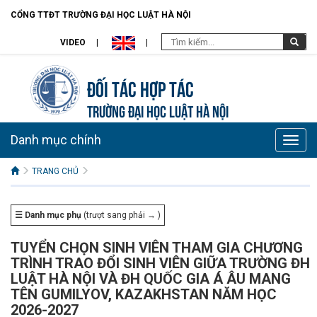
CỔNG TTĐT TRƯỜNG ĐẠI HỌC LUẬT HÀ NỘI
VIDEO
Đối tác hợp tác
TRƯỜNG ĐẠI HỌC LUẬT HÀ NỘI
Danh mục chính
Toggle
naviga
TRANG CHỦ
☰ Danh mục phụ
(trượt sang phải → )
TUYỂN CHỌN SINH VIÊN THAM GIA CHƯƠNG
TRÌNH TRAO ĐỔI SINH VIÊN GIỮA TRƯỜNG ĐH
LUẬT HÀ NỘI VÀ ĐH QUỐC GIA Á ÂU MANG
TÊN GUMILYOV, KAZAKHSTAN NĂM HỌC
2026-2027