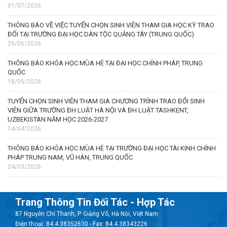
01/07/2026
THÔNG BÁO VỀ VIỆC TUYỂN CHỌN SINH VIÊN THAM GIA HỌC KỲ TRAO
ĐỔI TẠI TRƯỜNG ĐẠI HỌC DÂN TỘC QUẢNG TÂY (TRUNG QUỐC)
29/06/2026
THÔNG BÁO KHÓA HỌC MÙA HÈ TẠI ĐẠI HỌC CHÍNH PHÁP, TRUNG
QUỐC
18/05/2026
TUYỂN CHỌN SINH VIÊN THAM GIA CHƯƠNG TRÌNH TRAO ĐỔI SINH
VIÊN GIỮA TRƯỜNG ĐH LUẬT HÀ NỘI VÀ ĐH LUẬT TASHKENT,
UZBEKISTAN NĂM HỌC 2026-2027
14/04/2026
THÔNG BÁO KHÓA HỌC MÙA HÈ TẠI TRƯỜNG ĐẠI HỌC TÀI KINH CHÍNH
PHÁP TRUNG NAM, VŨ HÁN, TRUNG QUỐC
24/03/2026
Trang Thông Tin Đối Tác - Hợp Tác
87 Nguyễn Chí Thanh, P. Giảng Võ, Hà Nội, Việt Nam
Điện thoại: 84.4.38352630 - Fax: 84.4.38343226