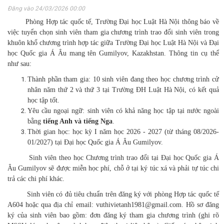
Đăng vào 24/03/2026 00:00
Phòng Hợp tác quốc tế, Trường Đại học Luật Hà Nội thông báo về
việc tuyển chọn sinh viên tham gia chương trình trao đổi sinh viên trong
khuôn khổ chương trình hợp tác giữa Trường Đại học Luật Hà Nội và Đại
học Quốc gia Á Âu mang tên Gumilyov, Kazakhstan. Thông tin cụ thể
như sau:
Thành phần tham gia: 10 sinh viên đang theo học chương trình cử
nhân năm thứ 2 và thứ 3 tại Trường ĐH Luật Hà Nội, có kết quả
học tập tốt.
Yêu cầu ngoại ngữ: sinh viên có khả năng học tập tại nước ngoài
bằng
tiếng Anh và tiếng Nga
.
Thời gian học: học kỳ I năm học 2026 - 2027 (từ tháng 08/2026-
01/2027) tại Đại học Quốc gia Á Âu Gumilyov.
Sinh viên theo học Chương trình trao đổi tại Đại học Quốc gia Á
Âu Gumilyov sẽ được miễn học phí, chỗ ở tại ký túc xá và phải tự túc chi
trả các chi phí khác.
Sinh viên có đủ tiêu chuẩn trên đăng ký với phòng Hợp tác quốc tế
A604 hoặc qua địa chỉ email: vuthivietanh1981@gmail.com. Hồ sơ đăng
ký của sinh viên bao gồm: đơn đăng ký tham gia chương trình (ghi rõ