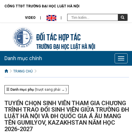
CỔNG TTĐT TRƯỜNG ĐẠI HỌC LUẬT HÀ NỘI
VIDEO
Đối tác hợp tác
TRƯỜNG ĐẠI HỌC LUẬT HÀ NỘI
Danh mục chính
Toggle
naviga
TRANG CHỦ
☰ Danh mục phụ
(trượt sang phải → )
TUYỂN CHỌN SINH VIÊN THAM GIA CHƯƠNG
TRÌNH TRAO ĐỔI SINH VIÊN GIỮA TRƯỜNG ĐH
LUẬT HÀ NỘI VÀ ĐH QUỐC GIA Á ÂU MANG
TÊN GUMILYOV, KAZAKHSTAN NĂM HỌC
2026-2027