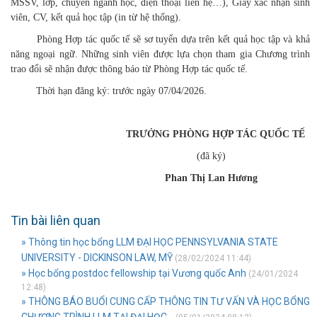
MSSV, lớp, chuyên ngành học, điện thoại liên hệ…), Giấy xác nhận sinh
viên, CV, kết quả học tập (in từ hệ thống).
Phòng Hợp tác quốc tế sẽ sơ tuyển dựa trên kết quả học tập và khả
năng ngoại ngữ. Những sinh viên được lựa chọn tham gia Chương trình
trao đổi sẽ nhận được thông báo từ Phòng Hợp tác quốc tế.
Thời hạn đăng ký: trước ngày 07/04/2026.
TRƯỞNG PHÒNG HỢP TÁC QUỐC TẾ
(đã ký)
Phan Thị Lan Hương
Tin bài liên quan
» Thông tin học bổng LLM ĐẠI HỌC PENNSYLVANIA STATE
UNIVERSITY - DICKINSON LAW, MỸ
(28/02/2024 11:44)
» Học bổng postdoc fellowship tại Vương quốc Anh
(24/01/2024
12:48)
» THÔNG BÁO BUỔI CUNG CẤP THÔNG TIN TƯ VẤN VÀ HỌC BỔNG