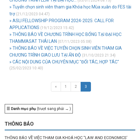
CHƯƠNG TRÌNH LLM TẠI ĐẠI HỌC...
(05/01/2024 08:13)
» Tuyển chọn sinh viên tham gia Khóa học Mùa xuân do FES tài
trợ
(21/12/2023 04:47)
» ASLI FELLOWSHIP PROGRAM 2024-2025: CALL FOR
APPLICATIONS
(19/12/2023 15:42)
» THÔNG BÁO VỀ CHƯƠNG TRÌNH HỌC BỔNG TẠI ĐẠI HỌC
THAMMASAT THÁI LAN
(07/11/2023 05:08)
» THÔNG BÁO VỀ VIỆC TUYỂN CHỌN SINH VIÊN THAM GIA
CHƯƠNG TRÌNH GIAO LƯU TẠI ẤN ĐỘ
(31/10/2023 21:34)
» CÁC NỘI DUNG CỦA CHUYÊN MỤC "ĐỐI TÁC, HỢP TÁC"
(25/02/2023 10:40)
«
1
2
3
☰ Danh mục phụ
(trượt sang phải → )
THÔNG BÁO
THÔNG BÁO VỀ VIỆC THAM GIA KHOÁ HỌC “LAW AND ECONOMICS’