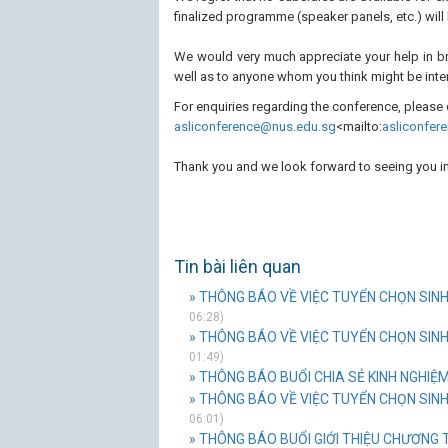
finalized programme (speaker panels, etc.) will 
We would very much appreciate your help in bri
well as to anyone whom you think might be inter
For enquiries regarding the conference, please 
asliconference@nus.edu.sg
<mailto:
asliconfer
Thank you and we look forward to seeing you i
Tin bài liên quan
» THÔNG BÁO VỀ VIỆC TUYỂN CHỌN SINH
06:28)
» THÔNG BÁO VỀ VIỆC TUYỂN CHỌN SINH 
01:49)
» THÔNG BÁO BUỔI CHIA SẺ KINH NGHIỆ
» THÔNG BÁO VỀ VIỆC TUYỂN CHỌN SINH 
06:01)
» THÔNG BÁO BUỔI GIỚI THIỆU CHƯƠNG 