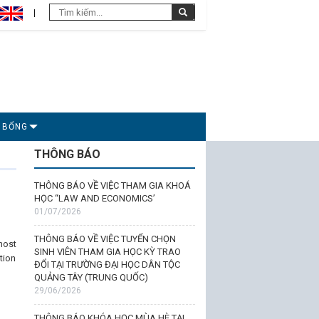
C BỔNG
THÔNG BÁO
THÔNG BÁO VỀ VIỆC THAM GIA KHOÁ
HỌC “LAW AND ECONOMICS’
01/07/2026
THÔNG BÁO VỀ VIỆC TUYỂN CHỌN
host
SINH VIÊN THAM GIA HỌC KỲ TRAO
tion
ĐỔI TẠI TRƯỜNG ĐẠI HỌC DÂN TỘC
QUẢNG TÂY (TRUNG QUỐC)
29/06/2026
THÔNG BÁO KHÓA HỌC MÙA HÈ TẠI