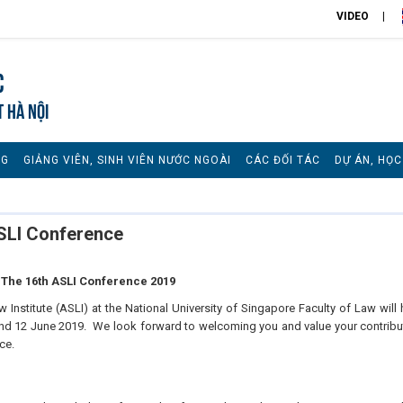
VIDEO
c
T HÀ NỘI
NG
GIẢNG VIÊN, SINH VIÊN NƯỚC NGOÀI
CÁC ĐỐI TÁC
DỰ ÁN, HỌ
ASLI Conference
The 16th ASLI Conference 2019
Institute (ASLI) at the National University of Singapore Faculty of Law will 
and 12 June 2019. We look forward to welcoming you and value your contribu
ce.