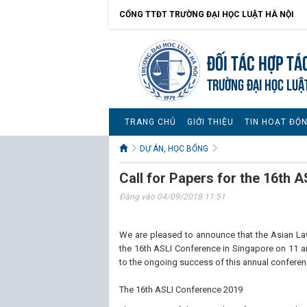
CỔNG TTĐT TRƯỜNG ĐẠI HỌC LUẬT HÀ NỘI
Đối tác hợp tá
TRƯỜNG ĐẠI HỌC LUẬ
TRANG CHỦ
GIỚI THIỆU
TIN HOẠT ĐỘ
DỰ ÁN, HỌC BỔNG
Call for Papers for the 16th 
Đăng vào 04/09/2018 11:51
We are pleased to announce that the Asian Law 
the 16th ASLI Conference in Singapore on 11 
to the ongoing success of this annual conferen
The 16th ASLI Conference 2019