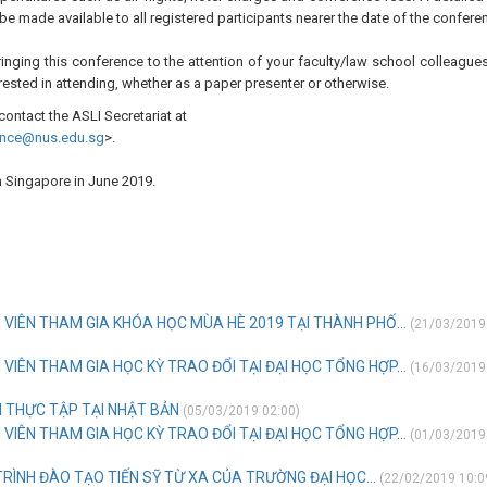
be made available to all registered participants nearer the date of the confere
nging this conference to the attention of your faculty/law school colleagues
ested in attending, whether as a paper presenter or otherwise.
contact the ASLI Secretariat at
ence@nus.edu.sg
>.
n Singapore in June 2019.
 VIÊN THAM GIA KHÓA HỌC MÙA HÈ 2019 TẠI THÀNH PHỐ...
(21/03/2019
VIÊN THAM GIA HỌC KỲ TRAO ĐỔI TẠI ĐẠI HỌC TỔNG HỢP...
(16/03/2019
M THỰC TẬP TẠI NHẬT BẢN
(05/03/2019 02:00)
VIÊN THAM GIA HỌC KỲ TRAO ĐỔI TẠI ĐẠI HỌC TỔNG HỢP...
(01/03/2019
TRÌNH ĐÀO TẠO TIẾN SỸ TỪ XA CỦA TRƯỜNG ĐẠI HỌC...
(22/02/2019 10:0