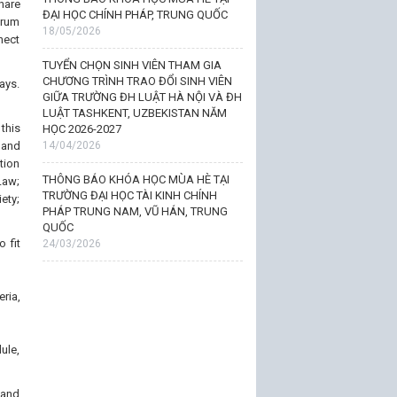
hare
ĐẠI HỌC CHÍNH PHÁP, TRUNG QUỐC
orum
18/05/2026
nect
TUYỂN CHỌN SINH VIÊN THAM GIA
CHƯƠNG TRÌNH TRAO ĐỔI SINH VIÊN
ays.
GIỮA TRƯỜNG ĐH LUẬT HÀ NỘI VÀ ĐH
LUẬT TASHKENT, UZBEKISTAN NĂM
this
HỌC 2026-2027
 and
14/04/2026
tion
THÔNG BÁO KHÓA HỌC MÙA HÈ TẠI
Law;
TRƯỜNG ĐẠI HỌC TÀI KINH CHÍNH
ety;
PHÁP TRUNG NAM, VŨ HÁN, TRUNG
QUỐC
 fit
24/03/2026
ria,
ule,
 and