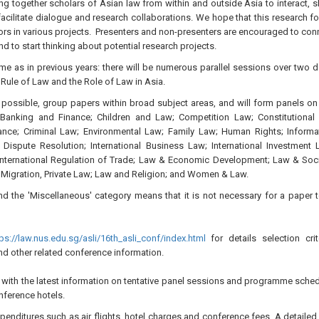
ng together scholars of Asian law from within and outside Asia to interact, s
acilitate dialogue and research collaborations. We hope that this research f
tors in various projects. Presenters and non-presenters are encouraged to con
 to start thinking about potential research projects.
e as in previous years: there will be numerous parallel sessions over two d
Rule of Law and the Role of Law in Asia.
 possible, group papers within broad subject areas, and will form panels on 
: Banking and Finance; Children and Law; Competition Law; Constitutional
nce; Criminal Law; Environmental Law; Family Law; Human Rights; Informa
 Dispute Resolution; International Business Law; International Investment 
s; International Regulation of Trade; Law & Economic Development; Law & Soci
; Migration, Private Law; Law and Religion; and Women & Law.
 the 'Miscellaneous' category means that it is not necessary for a paper to
tps://law.nus.edu.sg/asli/16th_asli_conf/index.html
for details selection crite
nd other related conference information.
y with the latest information on tentative panel sessions and programme sched
ference hotels.
xpenditures such as air flights, hotel charges and conference fees. A detailed