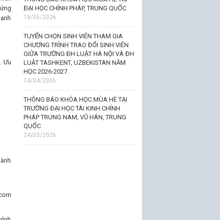
đứng
ĐẠI HỌC CHÍNH PHÁP, TRUNG QUỐC
18/05/2026
oanh
TUYỂN CHỌN SINH VIÊN THAM GIA
CHƯƠNG TRÌNH TRAO ĐỔI SINH VIÊN
GIỮA TRƯỜNG ĐH LUẬT HÀ NỘI VÀ ĐH
. Ưu
LUẬT TASHKENT, UZBEKISTAN NĂM
HỌC 2026-2027
14/04/2026
THÔNG BÁO KHÓA HỌC MÙA HÈ TẠI
TRƯỜNG ĐẠI HỌC TÀI KINH CHÍNH
PHÁP TRUNG NAM, VŨ HÁN, TRUNG
QUỐC
24/03/2026
hành
.com
rình