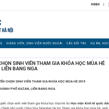
VIDEO
c
T HÀ NỘI
NG
GIẢNG VIÊN, SINH VIÊN NƯỚC NGOÀI
CÁC ĐỐI TÁC
DỰ ÁN, HỌ
CHỌN SINH VIÊN THAM GIA KHÓA HỌC MÙA HÈ
, LIÊN BANG NGA
YỂN CHỌN SINH VIÊN THAM GIA KHÓA HỌC MÙA HÈ 2019
THÀNH PHỐ KAZAN, LIÊN BANG NGA
tuyển chọn sinh viên tham gia khóa học mùa hè do
Học viện Kinh tế quốc dâ
Chính phủ nước Cộng hòa Tatarstan tài trợ. Tham gia khóa học mùa hè, sinh 