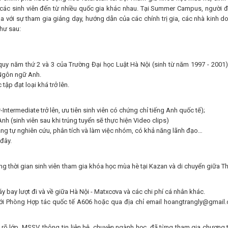
i các sinh viên đến từ nhiều quốc gia khác nhau. Tại Summer Campus, người 
 với sự tham gia giảng dạy, hướng dẫn của các chính trị gia, các nhà kinh d
hư sau:
 quy năm thứ 2 và 3 của Trường Đại học Luật Hà Nội (sinh từ năm 1997 - 2001)
 Ngôn ngữ Anh.
 tập đạt loại khá trở lên.
Intermediate trở lên, ưu tiên sinh viên có chứng chỉ tiếng Anh quốc tế);
Anh (sinh viên sau khi trúng tuyển sẽ thực hiện Video clips)
ăng tự nghiên cứu, phân tích và làm việc nhóm, có khả năng lãnh đạo…
đây.
trong thời gian sinh viên tham gia khóa học mùa hè tại Kazan và di chuyển giữa T
y bay lượt đi và về giữa Hà Nội - Matxcơva và các chi phí cá nhân khác.
i Phòng Hợp tác quốc tế A606 hoặc qua địa chỉ email hoangtrangly@gmail
rõ lớp, MSSV, thông tin liên hệ, chuyên ngành học, đã từng tham gia chương t