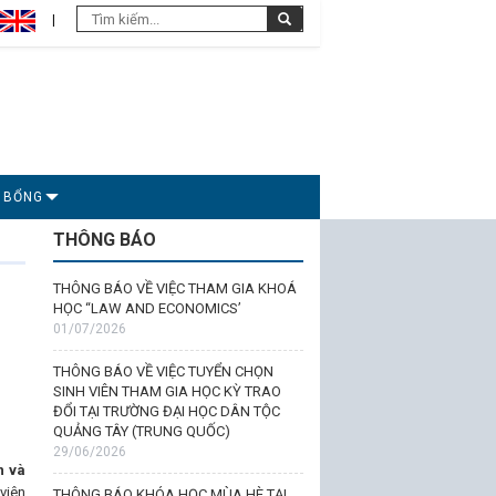
C BỔNG
THÔNG BÁO
THÔNG BÁO VỀ VIỆC THAM GIA KHOÁ
HỌC “LAW AND ECONOMICS’
01/07/2026
THÔNG BÁO VỀ VIỆC TUYỂN CHỌN
SINH VIÊN THAM GIA HỌC KỲ TRAO
ĐỔI TẠI TRƯỜNG ĐẠI HỌC DÂN TỘC
QUẢNG TÂY (TRUNG QUỐC)
29/06/2026
n và
viên
THÔNG BÁO KHÓA HỌC MÙA HÈ TẠI