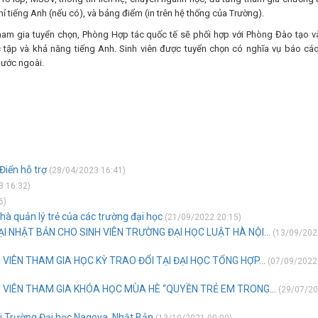
 tiếng Anh (nếu có), và bảng điểm (in trên hệ thống của Trường).
tham gia tuyển chọn, Phòng Hợp tác quốc tế sẽ phối hợp với Phòng Đào tạo v
tập và khả năng tiếng Anh. Sinh viên được tuyển chọn có nghĩa vụ báo cáo
nước ngoài.
Điển hỗ trợ
(28/04/2023 16:41)
 16:32)
6)
à quản lý trẻ của các trường đại học
(21/09/2022 20:15)
 NHẬT BẢN CHO SINH VIÊN TRƯỜNG ĐẠI HỌC LUẬT HÀ NỘI...
(13/09/202
VIÊN THAM GIA HỌC KỲ TRAO ĐỔI TẠI ĐẠI HỌC TỔNG HỢP...
(07/09/2022
 VIÊN THAM GIA KHÓA HỌC MÙA HÈ “QUYỀN TRẺ EM TRONG...
(29/07/2
ại Trường Đại học Nagoya, Nhật Bản