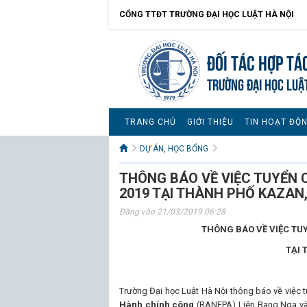
CỔNG TTĐT TRƯỜNG ĐẠI HỌC LUẬT HÀ NỘI
Đối tác hợp tá
TRƯỜNG ĐẠI HỌC LUẬ
TRANG CHỦ
GIỚI THIỆU
TIN HOẠT ĐỘ
DỰ ÁN, HỌC BỔNG
THÔNG BÁO VỀ VIỆC TUYỂN 
2019 TẠI THÀNH PHỐ KAZAN
Đăng vào 21/03/2019 06:28
THÔNG BÁO VỀ VIỆC TU
TẠI 
Trường Đại học Luật Hà Nội thông báo về việc 
Hành chính công
(RANEPA) Liên Bang Nga và 