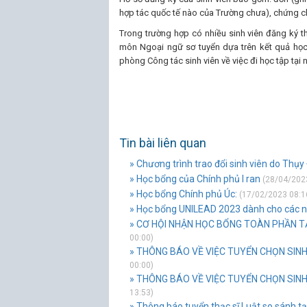
hợp tác quốc tế nào của Trường chưa), chứng chỉ
Trong trường hợp có nhiều sinh viên đăng ký 
môn Ngoại ngữ sơ tuyển dựa trên kết quả học 
phòng Công tác sinh viên về việc đi học tập tại 
Tin bài liên quan
» Chương trình trao đổi sinh viên do Thụy 
» Học bổng của Chính phủ I ran
(28/04/2023
» Học bổng Chính phủ Úc:
(17/02/2023 08:1
» Học bổng UNILEAD 2023 dành cho các nh
» CƠ HỘI NHẬN HỌC BỔNG TOÀN PHẦN TẠI
00:00)
» THÔNG BÁO VỀ VIỆC TUYỂN CHỌN SINH 
00:00)
» THÔNG BÁO VỀ VIỆC TUYỂN CHỌN SINH
13:53)
» Thông báo tuyển thạc sĩ Luật so sánh t