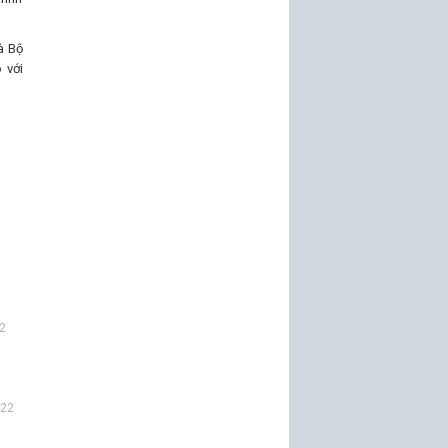
à Bộ
 với
2
022