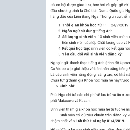
có cơ hội được giao lưu, học hỏi và gặp gỡ vớ
đầu chương trình là Chủ tịch Duma Quốc gia Nga
hàng đầu của Liên Bang Nga. Thông tin cụ thể n
Thời gian khóa học
: từ 11 – 24/7/2019
Ngôn ngữ sử dụng
: tiếng Anh
Số lượng sinh viên
: 10 sinh viên chính
tiên sinh viên các lớp Chất lượng cao và
Kết quả học tập
: sinh viên có kết quả học
Yêu cầu đối với sinh viên đăng ký
:
Ngoại ngữ: thành thạo tiếng Anh (trình độ Upper-
Có Video clip giới thiệu về bản thân bằng tiếng 
Là các sinh viên năng động, sáng tạo, có khả n
Chưa từng tham gia Khóa học mùa hè này trước 
6.
Kinh phí:
Phía Nga chi trả các chi phí về lưu trú và ăn ở 
phố Matxcơva và Kazan.
Sinh viên tham gia khóa học mùa hè tự túc vé má
Sinh viên có đủ tiêu chuẩn trên đăng ký vớ
chậm nhất vào
16h thứ Hai ngày 01/4/2019.
Hồ sơ đăng ký của sinh viên bao gồm: đơn (ghi 