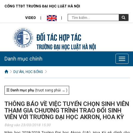
CỔNG TTĐT TRƯỜNG ĐẠI HỌC LUẬT HÀ NỘI
VIDEO
Đối tác hợp tác
TRƯỜNG ĐẠI HỌC LUẬT HÀ NỘI
Danh mục chính
Toggle
naviga
DỰ ÁN, HỌC BỔNG
☰ Danh mục phụ
(trượt sang phải → )
THÔNG BÁO VỀ VIỆC TUYỂN CHỌN SINH VIÊN
THAM GIA CHƯƠNG TRÌNH TRAO ĐỔI SINH
VIÊN VỚI TRƯỜNG ĐẠI HỌC AKRON, HOA KỲ
Đăng vào 23/03/2018 15:30
Năm học 2018-2019 Trường Đại học Akron (UA), Hoa Kỳ sẽ dành cho