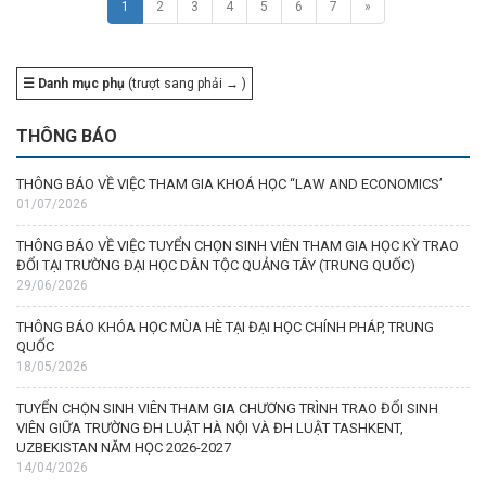
1
2
3
4
5
6
7
»
☰ Danh mục phụ
(trượt sang phải → )
THÔNG BÁO
THÔNG BÁO VỀ VIỆC THAM GIA KHOÁ HỌC “LAW AND ECONOMICS’
01/07/2026
THÔNG BÁO VỀ VIỆC TUYỂN CHỌN SINH VIÊN THAM GIA HỌC KỲ TRAO
ĐỔI TẠI TRƯỜNG ĐẠI HỌC DÂN TỘC QUẢNG TÂY (TRUNG QUỐC)
29/06/2026
THÔNG BÁO KHÓA HỌC MÙA HÈ TẠI ĐẠI HỌC CHÍNH PHÁP, TRUNG
QUỐC
18/05/2026
TUYỂN CHỌN SINH VIÊN THAM GIA CHƯƠNG TRÌNH TRAO ĐỔI SINH
VIÊN GIỮA TRƯỜNG ĐH LUẬT HÀ NỘI VÀ ĐH LUẬT TASHKENT,
UZBEKISTAN NĂM HỌC 2026-2027
14/04/2026