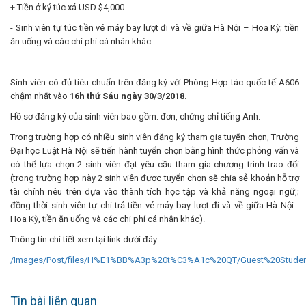
+ Tiền ở ký túc xá USD $4,000
- Sinh viên tự túc tiền vé máy bay lượt đi và về giữa Hà Nội – Hoa Kỳ; tiền
ăn uống và các chi phí cá nhân khác.
Sinh viên có đủ tiêu chuẩn trên đăng ký với Phòng Hợp tác quốc tế A606
chậm nhất vào
16h thứ Sáu ngày 30/3/2018.
Hồ sơ đăng ký của sinh viên bao gồm: đơn, chứng chỉ tiếng Anh.
Trong trường hợp có nhiều sinh viên đăng ký tham gia tuyển chọn, Trường
Đại học Luật Hà Nội sẽ tiến hành tuyển chọn bằng hình thức phỏng vấn và
có thể lựa chọn 2 sinh viên đạt yêu cầu tham gia chương trình trao đổi
(trong trường hợp này 2 sinh viên được tuyển chọn sẽ chia sẻ khoản hỗ trợ
tài chính nêu trên dựa vào thành tích học tập và khả năng ngoại ngữ,;
đồng thời sinh viên tự chi trả tiền vé máy bay lượt đi và về giữa Hà Nội -
Hoa Kỳ, tiền ăn uống và các chi phí cá nhân khác).
Thông tin chi tiết xem tại link dưới đây:
/Images/Post/files/H%E1%BB%A3p%20t%C3%A1c%20QT/Guest%20Student
Tin bài liên quan