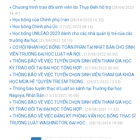
» Chương trình trao đổi sinh viên do Thụy Điển hỗ trợ
(28/04/2023
16:41)
» Học bổng của Chính phủ I ran
(28/04/2023 16:32)
» Học bổng Chính phủ Úc:
(17/02/2023 08:16)
» Học bổng UNILEAD 2023 dành cho các nhà quản lý trẻ của các
trường đại học
(21/09/2022 20:15)
» CƠ HỘI NHẬN HỌC BỔNG TOÀN PHẦN TẠI NHẬT BẢN CHO SINH
VIÊN TRƯỜNG ĐẠI HỌC LUẬT HÀ NỘI...
(13/09/2022 00:00)
» THÔNG BÁO VỀ VIỆC TUYỂN CHỌN SINH VIÊN THAM GIA HỌC
KỲ TRAO ĐỔI TẠI ĐẠI HỌC TỔNG HỢP...
(07/09/2022 00:00)
» THÔNG BÁO VỀ VIỆC TUYỂN CHỌN SINH VIÊN THAM GIA KHÓA
HỌC MÙA HÈ “QUYỀN TRẺ EM TRONG...
(29/07/2022 13:53)
» Thông báo tuyển thạc sĩ Luật so sánh tại Trường Đại học
Nagoya, Nhật Bản
(13/10/2021 00:00)
» THÔNG BÁO VỀ VIỆC TUYỂN CHỌN SINH VIÊN THAM GIA HỌC
KỲ TRAO ĐỔI TẠI ĐẠI HỌC TỔNG HỢP...
(24/08/2021 11:32)
» THÔNG BÁO VỀ VIỆC ĐĂNG KÝ PHỎNG VẤN HỌC BỔNG THẠC SĨ
TRƯỜNG LUẬT WASHINGTON, ĐẠI HỌC...
(08/10/2019 18:08)