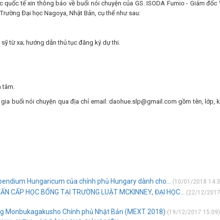
c quốc tế xin thông báo về buổi nói chuyện của GS. ISODA Fumio - Giám đốc 
, Trường Đại học Nagoya, Nhật Bản, cụ thể như sau:
 sỹ từ xa; hướng dẫn thủ tục đăng ký dự thi.
n tâm.
 gia buổi nói chuyện qua địa chỉ email: daohue.slp@gmail.com gồm tên, lớp, 
pendium Hungaricum của chính phủ Hungary dành cho...
(10/01/2018 14:3
ẤN CẤP HỌC BỔNG TẠI TRƯỜNG LUẬT MCKINNEY, ĐẠI HỌC...
(22/12/201
ổng Monbukagakusho Chính phủ Nhật Bản (MEXT 2018)
(19/12/2017 15:09)