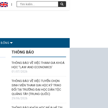
C BỔNG
THÔNG BÁO
THÔNG BÁO VỀ VIỆC THAM GIA KHOÁ
HỌC “LAW AND ECONOMICS’
01/07/2026
THÔNG BÁO VỀ VIỆC TUYỂN CHỌN
SINH VIÊN THAM GIA HỌC KỲ TRAO
ĐỔI TẠI TRƯỜNG ĐẠI HỌC DÂN TỘC
QUẢNG TÂY (TRUNG QUỐC)
29/06/2026
THÔNG BÁO KHÓA HỌC MÙA HÈ TẠI