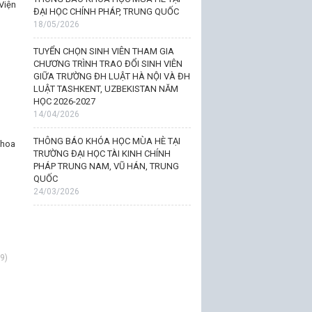
Viện
ĐẠI HỌC CHÍNH PHÁP, TRUNG QUỐC
18/05/2026
TUYỂN CHỌN SINH VIÊN THAM GIA
CHƯƠNG TRÌNH TRAO ĐỔI SINH VIÊN
GIỮA TRƯỜNG ĐH LUẬT HÀ NỘI VÀ ĐH
LUẬT TASHKENT, UZBEKISTAN NĂM
HỌC 2026-2027
14/04/2026
THÔNG BÁO KHÓA HỌC MÙA HÈ TẠI
khoa
TRƯỜNG ĐẠI HỌC TÀI KINH CHÍNH
PHÁP TRUNG NAM, VŨ HÁN, TRUNG
QUỐC
24/03/2026
9)
7