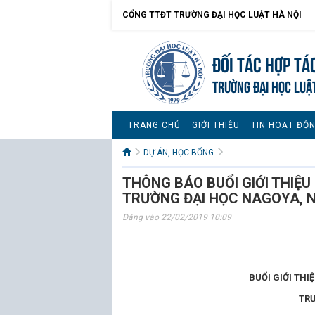
CỔNG TTĐT TRƯỜNG ĐẠI HỌC LUẬT HÀ NỘI
Đối tác hợp tá
TRƯỜNG ĐẠI HỌC LUẬ
TRANG CHỦ
GIỚI THIỆU
TIN HOẠT ĐỘ
DỰ ÁN, HỌC BỔNG
THÔNG BÁO BUỔI GIỚI THIỆU
TRƯỜNG ĐẠI HỌC NAGOYA, 
Đăng vào 22/02/2019 10:09
BUỔI GIỚI THI
TR