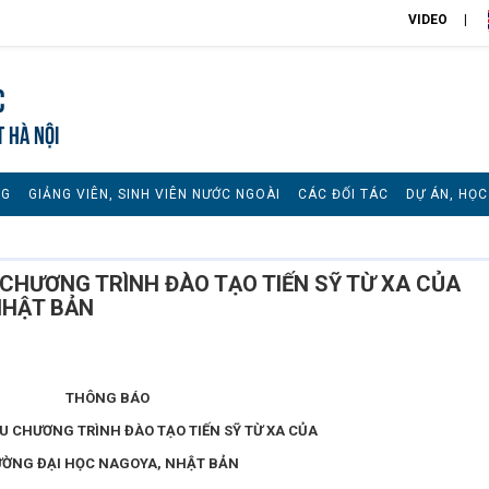
VIDEO
c
T HÀ NỘI
NG
GIẢNG VIÊN, SINH VIÊN NƯỚC NGOÀI
CÁC ĐỐI TÁC
DỰ ÁN, HỌ
 CHƯƠNG TRÌNH ĐÀO TẠO TIẾN SỸ TỪ XA CỦA
NHẬT BẢN
THÔNG BÁO
ỆU CHƯƠNG TRÌNH ĐÀO TẠO TIẾN SỸ TỪ XA CỦA
ƯỜNG ĐẠI HỌC NAGOYA, NHẬT BẢN