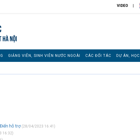
VIDEO
c
T HÀ NỘI
NG
GIẢNG VIÊN, SINH VIÊN NƯỚC NGOÀI
CÁC ĐỐI TÁC
DỰ ÁN, HỌ
Điển hỗ trợ
(28/04/2023 16:41)
 16:32)