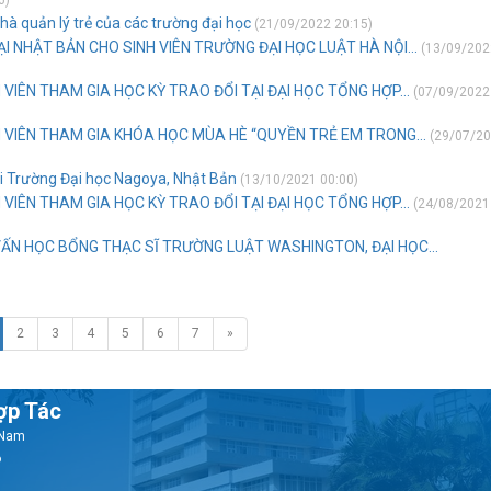
6)
à quản lý trẻ của các trường đại học
(21/09/2022 20:15)
 NHẬT BẢN CHO SINH VIÊN TRƯỜNG ĐẠI HỌC LUẬT HÀ NỘI...
(13/09/202
VIÊN THAM GIA HỌC KỲ TRAO ĐỔI TẠI ĐẠI HỌC TỔNG HỢP...
(07/09/2022
 VIÊN THAM GIA KHÓA HỌC MÙA HÈ “QUYỀN TRẺ EM TRONG...
(29/07/2
ại Trường Đại học Nagoya, Nhật Bản
(13/10/2021 00:00)
VIÊN THAM GIA HỌC KỲ TRAO ĐỔI TẠI ĐẠI HỌC TỔNG HỢP...
(24/08/2021
VẤN HỌC BỔNG THẠC SĨ TRƯỜNG LUẬT WASHINGTON, ĐẠI HỌC...
2
3
4
5
6
7
»
ợp Tác
t Nam
6