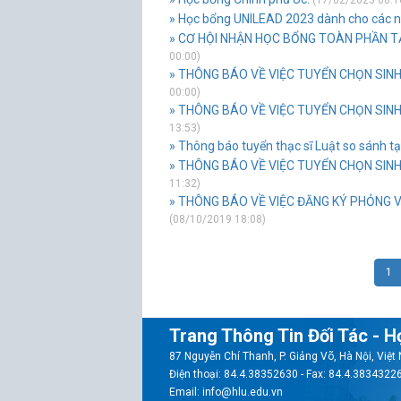
(17/02/2023 08:1
» Học bổng UNILEAD 2023 dành cho các nh
» CƠ HỘI NHẬN HỌC BỔNG TOÀN PHẦN TẠI
00:00)
» THÔNG BÁO VỀ VIỆC TUYỂN CHỌN SINH 
00:00)
» THÔNG BÁO VỀ VIỆC TUYỂN CHỌN SINH
13:53)
» Thông báo tuyển thạc sĩ Luật so sánh t
» THÔNG BÁO VỀ VIỆC TUYỂN CHỌN SINH 
11:32)
» THÔNG BÁO VỀ VIỆC ĐĂNG KÝ PHỎNG 
(08/10/2019 18:08)
1
Trang Thông Tin Đối Tác - H
87 Nguyễn Chí Thanh, P. Giảng Võ, Hà Nội, Việ
Điện thoại: 84.4.38352630 - Fax: 84.4.3834322
Email: info@hlu.edu.vn