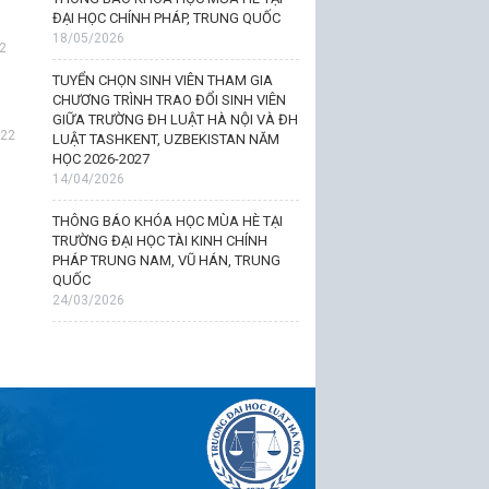
ĐẠI HỌC CHÍNH PHÁP, TRUNG QUỐC
18/05/2026
2
TUYỂN CHỌN SINH VIÊN THAM GIA
CHƯƠNG TRÌNH TRAO ĐỔI SINH VIÊN
GIỮA TRƯỜNG ĐH LUẬT HÀ NỘI VÀ ĐH
022
LUẬT TASHKENT, UZBEKISTAN NĂM
HỌC 2026-2027
14/04/2026
THÔNG BÁO KHÓA HỌC MÙA HÈ TẠI
TRƯỜNG ĐẠI HỌC TÀI KINH CHÍNH
PHÁP TRUNG NAM, VŨ HÁN, TRUNG
QUỐC
24/03/2026