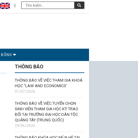
C BỔNG
THÔNG BÁO
THÔNG BÁO VỀ VIỆC THAM GIA KHOÁ
HỌC “LAW AND ECONOMICS’
01/07/2026
THÔNG BÁO VỀ VIỆC TUYỂN CHỌN
SINH VIÊN THAM GIA HỌC KỲ TRAO
ĐỔI TẠI TRƯỜNG ĐẠI HỌC DÂN TỘC
QUẢNG TÂY (TRUNG QUỐC)
29/06/2026
THÔNG BÁO KHÓA HỌC MÙA HÈ TẠI