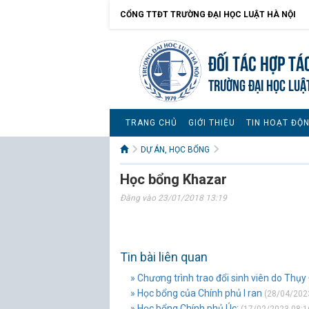
CỔNG TTĐT TRƯỜNG ĐẠI HỌC LUẬT HÀ NỘI
Đối tác hợp tá
TRƯỜNG ĐẠI HỌC LUẬ
TRANG CHỦ
GIỚI THIỆU
TIN HOẠT ĐỘ
DỰ ÁN, HỌC BỔNG
Học bổng Khazar
Đăng vào 23/01/2018 13:19
Tin bài liên quan
» Chương trình trao đổi sinh viên do Thụy 
» Học bổng của Chính phủ I ran
(28/04/2023
» Học bổng Chính phủ Úc: