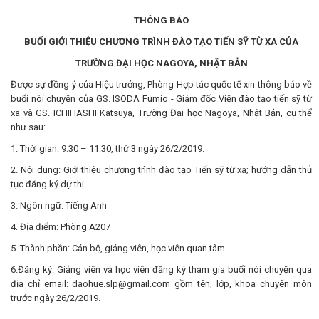
THÔNG BÁO
BUỔI GIỚI THIỆU CHƯƠNG TRÌNH ĐÀO TẠO TIẾN SỸ TỪ XA CỦA
TRƯỜNG ĐẠI HỌC NAGOYA, NHẬT BẢN
Được sự đồng ý của Hiệu trưởng, Phòng Hợp tác quốc tế xin thông báo về
buổi nói chuyện của GS. ISODA Fumio - Giám đốc Viện đào tạo tiến sỹ từ
xa và GS. ICHIHASHI Katsuya, Trường Đại học Nagoya, Nhật Bản, cụ thể
như sau:
1. Thời gian: 9:30 – 11:30, thứ 3 ngày 26/2/2019.
2. Nội dung: Giới thiệu chương trình đào tạo Tiến sỹ từ xa; hướng dẫn thủ
tục đăng ký dự thi.
3. Ngôn ngữ: Tiếng Anh
4. Địa điểm: Phòng A207
5. Thành phần: Cán bộ, giảng viên, học viên quan tâm.
6.Đăng ký: Giảng viên và học viên đăng ký tham gia buổi nói chuyện qua
địa chỉ email: daohue.slp@gmail.com gồm tên, lớp, khoa chuyên môn
trước ngày 26/2/2019.