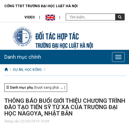
CỔNG TTĐT TRƯỜNG ĐẠI HỌC LUẬT HÀ NỘI
VIDEO
Đối tác hợp tác
TRƯỜNG ĐẠI HỌC LUẬT HÀ NỘI
Danh mục chính
Toggle
naviga
DỰ ÁN, HỌC BỔNG
☰ Danh mục phụ
(trượt sang phải → )
THÔNG BÁO BUỔI GIỚI THIỆU CHƯƠNG TRÌNH
ĐÀO TẠO TIẾN SỸ TỪ XA CỦA TRƯỜNG ĐẠI
HỌC NAGOYA, NHẬT BẢN
Đăng vào 22/02/2019 10:09