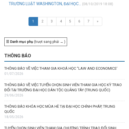
TRƯỜNG LUẬT WASHINGTON, ĐẠI HỌC...
(08/10/2019 18:08)
1
2
3
4
5
6
7
»
☰ Danh mục phụ
(trượt sang phải → )
THÔNG BÁO
THÔNG BÁO VỀ VIỆC THAM GIA KHOÁ HỌC “LAW AND ECONOMICS’
01/07/2026
THÔNG BÁO VỀ VIỆC TUYỂN CHỌN SINH VIÊN THAM GIA HỌC KỲ TRAO
ĐỔI TẠI TRƯỜNG ĐẠI HỌC DÂN TỘC QUẢNG TÂY (TRUNG QUỐC)
29/06/2026
THÔNG BÁO KHÓA HỌC MÙA HÈ TẠI ĐẠI HỌC CHÍNH PHÁP, TRUNG
QUỐC
18/05/2026
TUYỂN CHỌN SINH VIÊN THAM GIA CHƯƠNG TRÌNH TRAO ĐỔI SINH