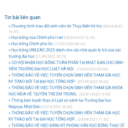
Tin bài liên quan
» Chương trình trao đổi sinh viên do Thụy Điển hỗ trợ
(28/04/2023
16:41)
» Học bổng của Chính phủ I ran
(28/04/2023 16:32)
» Học bổng Chính phủ Úc:
(17/02/2023 08:16)
» Học bổng UNILEAD 2023 dành cho các nhà quản lý trẻ của các
trường đại học
(21/09/2022 20:15)
» CƠ HỘI NHẬN HỌC BỔNG TOÀN PHẦN TẠI NHẬT BẢN CHO SINH
VIÊN TRƯỜNG ĐẠI HỌC LUẬT HÀ NỘI...
(13/09/2022 00:00)
» THÔNG BÁO VỀ VIỆC TUYỂN CHỌN SINH VIÊN THAM GIA HỌC
KỲ TRAO ĐỔI TẠI ĐẠI HỌC TỔNG HỢP...
(07/09/2022 00:00)
» THÔNG BÁO VỀ VIỆC TUYỂN CHỌN SINH VIÊN THAM GIA KHÓA
HỌC MÙA HÈ “QUYỀN TRẺ EM TRONG...
(29/07/2022 13:53)
» Thông báo tuyển thạc sĩ Luật so sánh tại Trường Đại học
Nagoya, Nhật Bản
(13/10/2021 00:00)
» THÔNG BÁO VỀ VIỆC TUYỂN CHỌN SINH VIÊN THAM GIA HỌC
KỲ TRAO ĐỔI TẠI ĐẠI HỌC TỔNG HỢP...
(24/08/2021 11:32)
» THÔNG BÁO VỀ VIỆC ĐĂNG KÝ PHỎNG VẤN HỌC BỔNG THẠC SĨ