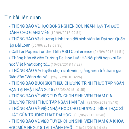
Tin bài liên quan
» THÔNG BÁO VỀ HỌC BỔNG NGHIÊN CỨU NGẮN HẠN TẠI ĐỨC
DÀNH CHO GIẢNG VIÊN
(10/09/2018 09:54)
» THÔNG BÁO Về chương trình trao đổi sinh viên tại Đại học Quốc
lập Đài Loan
(06/09/2018 09:35)
» Call for Papers for the 16th ASLI Conference
(04/09/2018 11:51)
» Thông báo về việc Trường Đại học Luật Hà Nội phối hợp với Đại
học Việt Nhật đồng tổ...
(10/08/2018 17:23)
» THÔNG BÁO V/v tuyển chọn sinh viên, giảng viên trẻ tham gia
Diễn đàn “Vành đai và...
(25/07/2018 16:26)
» THÔNG BÁO BUỔI GIỚI THIỆU CHƯƠNG TRÌNH THỰC TẬP NGẮN
HẠN TẠI NHẬT BẢN 2018
(22/05/2018 10:45)
» THÔNG BÁO VỀ VIỆC TUYỂN CHỌN SINH VIÊN THAM GIA
CHƯƠNG TRÌNH THỰC TẬP NGẮN HẠN TẠI...
(21/05/2018 15:10)
» THÔNG BÁO VỀ VIỆC NHẬP HỌC CHO CHƯƠNG TRÌNH THẠC SĨ
LUẬT CỦA TRƯỜNG LUẬT ĐẠI HỌC...
(03/05/2018 15:40)
» THÔNG BÁO VỀ VIỆC TUYỂN CHỌN SINH VIÊN THAM GIA KHÓA
HỌC MÙA HÈ 2018 TẠI THÀNH PHỐ...
(18/04/2018 14:46)