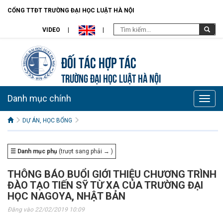
CỔNG TTĐT TRƯỜNG ĐẠI HỌC LUẬT HÀ NỘI
VIDEO
Đối tác hợp tác
TRƯỜNG ĐẠI HỌC LUẬT HÀ NỘI
Danh mục chính
Toggle
naviga
DỰ ÁN, HỌC BỔNG
☰ Danh mục phụ
(trượt sang phải → )
THÔNG BÁO BUỔI GIỚI THIỆU CHƯƠNG TRÌNH
ĐÀO TẠO TIẾN SỸ TỪ XA CỦA TRƯỜNG ĐẠI
HỌC NAGOYA, NHẬT BẢN
Đăng vào 22/02/2019 10:09