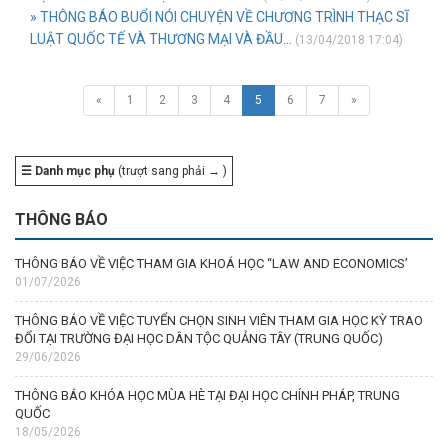
» THÔNG BÁO BUỔI NÓI CHUYỆN VỀ CHƯƠNG TRÌNH THẠC SĨ
LUẬT QUỐC TẾ VÀ THƯƠNG MẠI VÀ ĐẦU...
(13/04/2018 17:04)
«
1
2
3
4
5
6
7
»
☰ Danh mục phụ
(trượt sang phải → )
THÔNG BÁO
THÔNG BÁO VỀ VIỆC THAM GIA KHOÁ HỌC “LAW AND ECONOMICS’
01/07/2026
THÔNG BÁO VỀ VIỆC TUYỂN CHỌN SINH VIÊN THAM GIA HỌC KỲ TRAO
ĐỔI TẠI TRƯỜNG ĐẠI HỌC DÂN TỘC QUẢNG TÂY (TRUNG QUỐC)
29/06/2026
THÔNG BÁO KHÓA HỌC MÙA HÈ TẠI ĐẠI HỌC CHÍNH PHÁP, TRUNG
QUỐC
18/05/2026