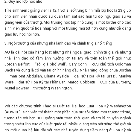
2. Quy mô lớp học nhỏ
Tỉ lệ sinh viên : giảng viên là 12:1 với sĩ số trung bình mỗi lớp học là 23 giúp
cho sinh viên nhận được sự quan tâm sát sao hơn từ đội ngũ giáo sư và
giảng viên của trường. Môi trường học tập nhỏ cũng là một lợi thế cho các
sinh viên quốc tế hòa nhập với môi trường mới tốt hơn cũng như dễ dàng
giao lưu học hỏi hơn.
3. Ngôi trường của những nhà lãnh đạo và chính trị gia nổi tiếng
AU là cái nôi của hàng loạt những nhà ngoại giao, chính trị gia và những
nhà lãnh đạo có tầm ảnh hưởng lớn tại Mỹ và trên toàn thế giới như:
Jordan Belfort – “sói già phố Wall”, Gary Cohn – cựu chủ tịch Goldman
Sachs và cũng là cố vấn tài chính hàng đầu Nhà Trắng, công chúa Jordan
– Iman bint Abdullah, Liliana Ayalde – đại sứ Hoa Kỳ tại Brazil, Marilyn
Ware – đại sứ Hoa Kỳ tại Phần Lan, Marco Gobbetti – CEO của Burberry,
Muriel Bowser – thị trưởng Washington.
Với các chương trình Thạc sĩ Luật tại Đại học Luật Hoa Kỳ Washington
(AUWCL), sinh viên trở thành một phần của sự sôi động môi trường trí tuệ,
tương tác với hơn 100 giảng viên toàn thời gian và trợ lý chuyên ngành
trong nhiều lĩnh vực của luật quốc tế. Nhiều giảng viên nổi tiếng thế giới và
có mối quan hệ lâu dài với các nhà tuyển dụng tiềm năng ở Hoa Kỳ và