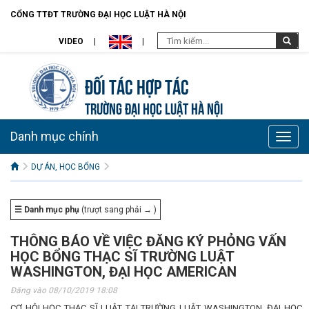
CỔNG TTĐT TRƯỜNG ĐẠI HỌC LUẬT HÀ NỘI
VIDEO
Đối tác hợp tác
TRƯỜNG ĐẠI HỌC LUẬT HÀ NỘI
Danh mục chính
Toggle
naviga
DỰ ÁN, HỌC BỔNG
☰ Danh mục phụ
(trượt sang phải → )
THÔNG BÁO VỀ VIỆC ĐĂNG KÝ PHỎNG VẤN
HỌC BỔNG THẠC SĨ TRƯỜNG LUẬT
WASHINGTON, ĐẠI HỌC AMERICAN
Đăng vào 08/10/2019 18:08
CƠ HỘI HỌC THẠC SĨ LUẬT TẠI TRƯỜNG LUẬT WASHINGTON, ĐẠI HỌC