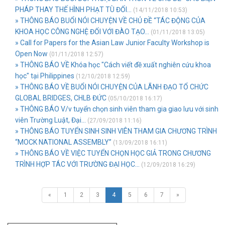
PHÁP THAY THẾ HÌNH PHẠT TÙ ĐỐI...
(14/11/2018 10:53)
» THÔNG BÁO BUỔI NÓI CHUYỆN VỀ CHỦ ĐỀ “TÁC ĐỘNG CỦA
KHOA HỌC CÔNG NGHỆ ĐỐI VỚI ĐÀO TẠO...
(01/11/2018 13:05)
» Call for Papers for the Asian Law Junior Faculty Workshop is
Open Now
(01/11/2018 12:57)
» THÔNG BÁO VỀ Khóa học "Cách viết đề xuất nghiên cứu khoa
học" tại Philippines
(12/10/2018 12:59)
» THÔNG BÁO VỀ BUỔI NÓI CHUYỆN CỦA LÃNH ĐẠO TỔ CHỨC
GLOBAL BRIDGES, CHLB ĐỨC
(05/10/2018 16:17)
» THÔNG BÁO V/v tuyển chọn sinh viên tham gia giao lưu với sinh
viên Trường Luật, Đại...
(27/09/2018 11:16)
» THÔNG BÁO TUYỂN SINH SINH VIÊN THAM GIA CHƯƠNG TRÌNH
“MOCK NATIONAL ASSEMBLY”
(13/09/2018 16:11)
» THÔNG BÁO VỀ VIỆC TUYỂN CHỌN HỌC GIẢ TRONG CHƯƠNG
TRÌNH HỢP TÁC VỚI TRƯỜNG ĐẠI HỌC...
(12/09/2018 16:29)
«
1
2
3
4
5
6
7
»