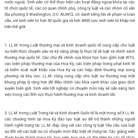
nước ngoài. Sinh viên có thể thực hiện các hoạt động ngoại khóa tại các
tổ chức quốc tế, các cơ quan chính phủ, công ty luật và các nhóm cố vấn
địa phương ở Washington, D.C. AUWCL có danh tiếng lớn về phạm vi toàn
cầu, với sinh viên từ hơn 50 quốc gia và hơn 4000 cựu sinh viên từ khắp nơi
trên thế giới.
1. LL.M. trong Luật thương mại và kinh doanh quốc tế cung cấp cho luật
sư kiến ​​thức chuyên sâu và kỹ năng pháp lý thực tế về luật và chính sách
thương mại quốc tế. Các chủ đề chính của khóa học bao gồm luật WTO,
các biện pháp thương mại của Hoa Kỳ, các biện pháp trừng phạt kinh tế
và kiểm soát xuất khẩu của Hoa Kỳ và các hiệp định thương mại song
phương và khu vực. LL.M. cũng cung cấp cho luật sư thương mại một
khung pháp lý rộng hơn để điều chỉnh các khía cạnh khác của giao dịch
xuyên biên giới. Sinh viên tốt nghiệp có chuyên môn này sẽ sẵn sàng làm
việc trong các lĩnh vực thực hành thương mại và kinh doanh lớn.
2. LL.M. trong Luật Trọng tài và Kinh doanh Quốc tế là một trong số ít LL.M.
các chương trình tại Hoa Kỳ đào tạo luật sư để trở thành những người
hành nghề trọng tài. LL.M. đáp ứng với các công ty luật Yêu cầu của luật
sư đối với các luật sư có chuyên môn đặc biệt về trọng tài. Các giảng viên
được hoàn thành trọng tài, học viên, học giả, và đại diện từ các tổ chức