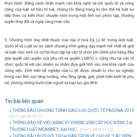
thực hành. Bằng cách nhấn mạnh các khía cạnh lợi ích quốc tế và công
cộng của luật sở hữu trí tuệ, chúng tôi đang trang bị cho thế hệ luật sư
tiếp theo có kiến ​​thức chuyên môn trong một lĩnh vực phức tạp, thường
xuyên thay đổi và ngày càng toàn cầu.
5. Chương trình duy nhất thuộc loại này ở Hoa Kỳ, LL.M. trong Giới luật,
Quốc tế và Luật sư so sánh chương trình giảng dạy mạnh mẽ nhất về giới
và luật. Học sinh có cơ hội thực tập tại các tổ chức phi chính phủ hàng đầu
giải quyết các quyền của phụ nữ và quyền LGBTQ +, cũng như tại các tổ
chức quốc tế với các nhiệm vụ nhằm đưa giới tính vào mọi khía cạnh của
công việc. Sinh viên tốt nghiệp của LL.M. được chuẩn bị cho sự nghiệp
trong các lĩnh vực tăng trưởng, như lồng ghép giới, phát triển kinh tế phụ
nữ, phòng chống buôn bán người và bạo lực gia đình.
Tin bài liên quan
» THÔNG BÁO CHƯƠNG TRÌNH GIAO LƯU QUỐC TẾ PASONA 2019
(21/11/2018 10:17)
» THÔNG BÁO VỀ VIỆC ĐĂNG KÝ PHỎNG VẤN CẤP HỌC BỔNG TẠI
TRƯỜNG LUẬT MCKINNEY, ĐẠI HỌC...
(14/11/2018 11:12)
» THÔNG BÁO BUỔI ĐỐI THOẠI BÀN TRÒN VỀ CHỦ ĐỀ “CÁC BIỆN