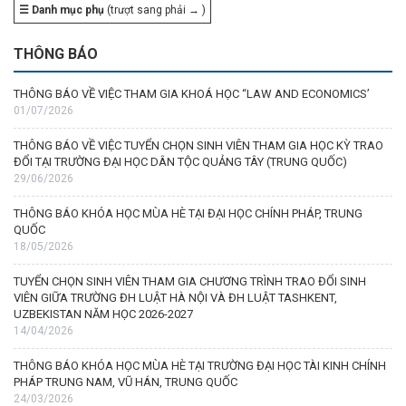
☰ Danh mục phụ
(trượt sang phải → )
THÔNG BÁO
THÔNG BÁO VỀ VIỆC THAM GIA KHOÁ HỌC “LAW AND ECONOMICS’
01/07/2026
THÔNG BÁO VỀ VIỆC TUYỂN CHỌN SINH VIÊN THAM GIA HỌC KỲ TRAO
ĐỔI TẠI TRƯỜNG ĐẠI HỌC DÂN TỘC QUẢNG TÂY (TRUNG QUỐC)
29/06/2026
THÔNG BÁO KHÓA HỌC MÙA HÈ TẠI ĐẠI HỌC CHÍNH PHÁP, TRUNG
QUỐC
18/05/2026
TUYỂN CHỌN SINH VIÊN THAM GIA CHƯƠNG TRÌNH TRAO ĐỔI SINH
VIÊN GIỮA TRƯỜNG ĐH LUẬT HÀ NỘI VÀ ĐH LUẬT TASHKENT,
UZBEKISTAN NĂM HỌC 2026-2027
14/04/2026
THÔNG BÁO KHÓA HỌC MÙA HÈ TẠI TRƯỜNG ĐẠI HỌC TÀI KINH CHÍNH
PHÁP TRUNG NAM, VŨ HÁN, TRUNG QUỐC
24/03/2026