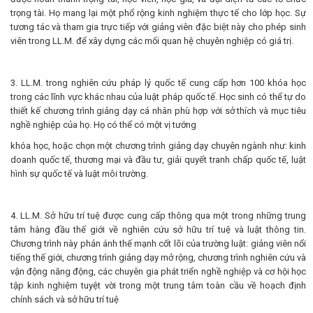
trọng tài. Họ mang lại một phổ rộng kinh nghiệm thực tế cho lớp học. Sự
tương tác và tham gia trực tiếp với giảng viên đặc biệt này cho phép sinh
viên trong LL.M. để xây dựng các mối quan hệ chuyên nghiệp có giá trị.
3. LL.M. trong nghiên cứu pháp lý quốc tế cung cấp hơn 100 khóa học
trong các lĩnh vực khác nhau của luật pháp quốc tế. Học sinh có thể tự do
thiết kế chương trình giảng dạy cá nhân phù hợp với sở thích và mục tiêu
nghề nghiệp của họ. Họ có thể có một vị tướng
khóa học, hoặc chọn một chương trình giảng dạy chuyên ngành như: kinh
doanh quốc tế, thương mại và đầu tư, giải quyết tranh chấp quốc tế, luật
hình sự quốc tế và luật môi trường.
4. LL.M. Sở hữu trí tuệ được cung cấp thông qua một trong những trung
tâm hàng đầu thế giới về nghiên cứu sở hữu trí tuệ và luật thông tin.
Chương trình này phản ánh thế mạnh cốt lõi của trường luật: giảng viên nổi
tiếng thế giới, chương trình giảng dạy mở rộng, chương trình nghiên cứu và
vận động năng động, các chuyên gia phát triển nghề nghiệp và cơ hội học
tập kinh nghiệm tuyệt vời trong một trung tâm toàn cầu về hoạch định
chính sách và sở hữu trí tuệ