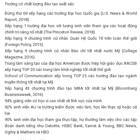
Trường có chất lượng đào tạo xuất sắc
Đứng thứ 69 xếp hạng các trường Đại học Quốc gia (U.S. News & World
Report, 2018).
Xếp hạng 1 trường đại học với lượng sinh viên tham gia các hoạt động
chính trị năng nổ nhất (The Princeton Review, 2018).
Xếp hạng 9 chương trình cử nhân Quan Hệ Quốc Tế trên toàn thế giới
(Foreign Policy, 2015).
Xếp hạng 9 chương trình cử nhân Báo chí tốt nhất nước Mỹ (College
Magazine, 2016).
Trung tâm sáng tạo của đại học American được hiệp hội giáo dục AACSB
xếp hạng TOP 20 các trung tâm khởi nghiệp tốt nhất thế giới.
School of Communication xếp trong TOP 25 các trường đào tạo ngành
truyền thông tốt nhất tại Mỹ.
Xếp hạng 43 chương trình đào tạo MBA tốt nhất tại Mỹ (Bloomberg
Businessweek, 2016).
94% giảng viên có học vị cao nhất về lĩnh vực của mình.
92% sinh viên AU ra trường kiếm được việc làm, học lên thạc sỹ hoặc cả
hai.
90% sinh viên đại học tham gia thực tập, họ thường làm việc cho các tập
đoàn danh tiếng như Deloitte, HSBC Bank, Earnst & Young, BBC News,
Ogilvy & Mathers và HBO.