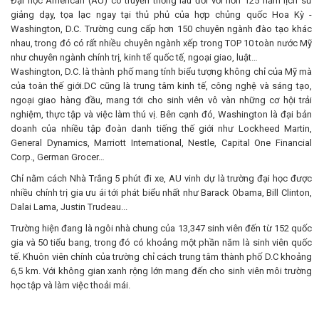
Đại học American (AU) có truyền thống lâu đời với hơn 125 năm lịch sử
giảng dạy, tọa lạc ngay tại thủ phủ của hợp chủng quốc Hoa Kỳ -
Washington, D.C. Trường cung cấp hơn 150 chuyên ngành đào tạo khác
nhau, trong đó có rất nhiều chuyên ngành xếp trong TOP 10 toàn nước Mỹ
như chuyên ngành chính trị, kinh tế quốc tế, ngoại giao, luật…
Washington, D.C. là thành phố mang tính biểu tượng không chỉ của Mỹ mà
của toàn thế giới.DC cũng là trung tâm kinh tế, công nghệ và sáng tạo,
ngoại giao hàng đầu, mang tới cho sinh viên vô vàn những cơ hội trải
nghiệm, thực tập và việc làm thú vị. Bên cạnh đó, Washington là đại bản
doanh của nhiều tập đoàn danh tiếng thế giới như Lockheed Martin,
General Dynamics, Marriott International, Nestle, Capital One Financial
Corp., German Grocer…
Chỉ nằm cách Nhà Trắng 5 phút đi xe, AU vinh dự là trường đại học được
nhiều chính trị gia ưu ái tới phát biểu nhất như Barack Obama, Bill Clinton,
Dalai Lama, Justin Trudeau...
Trường hiện đang là ngôi nhà chung của 13,347 sinh viên đến từ 152 quốc
gia và 50 tiểu bang, trong đó có khoảng một phần năm là sinh viên quốc
tế. Khuôn viên chính của trường chỉ cách trung tâm thành phố D.C khoảng
6,5 km. Với không gian xanh rộng lớn mang đến cho sinh viên môi trường
học tập và làm việc thoải mái.