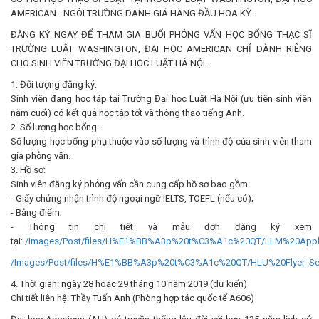
AMERICAN - NGÔI TRƯỜNG DANH GIÁ HÀNG ĐẦU HOA KỲ.
ĐĂNG KÝ NGAY ĐỂ THAM GIA BUỔI PHỎNG VẤN HỌC BỔNG THẠC SĨ
TRƯỜNG LUẬT WASHINGTON, ĐẠI HỌC AMERICAN CHỈ DÀNH RIÊNG
CHO SINH VIÊN TRƯỜNG ĐẠI HỌC LUẬT HÀ NỘI.
1. Đối tượng đăng ký:
Sinh viên đang học tập tại Trường Đại học Luật Hà Nội (ưu tiên sinh viên
năm cuối) có kết quả học tập tốt và thông thạo tiếng Anh.
2. Số lượng học bổng:
Số lượng học bổng phụ thuộc vào số lượng và trình độ của sinh viên tham
gia phỏng vấn.
3. Hồ sơ:
Sinh viên đăng ký phỏng vấn cần cung cấp hồ sơ bao gồm:
- Giấy chứng nhận trình độ ngoại ngữ IELTS, TOEFL (nếu có);
- Bảng điểm;
- Thông tin chi tiết và mẫu đơn đăng ký xem
tại:
/Images/Post/files/H%E1%BB%A3p%20t%C3%A1c%20QT/LLM%20Appli
/Images/Post/files/H%E1%BB%A3p%20t%C3%A1c%20QT/HLU%20Flyer_Se
4. Thời gian: ngày 28 hoặc 29 tháng 10 năm 2019 (dự kiến)
Chi tiết liên hệ: Thầy Tuấn Anh (Phòng hợp tác quốc tế A606)