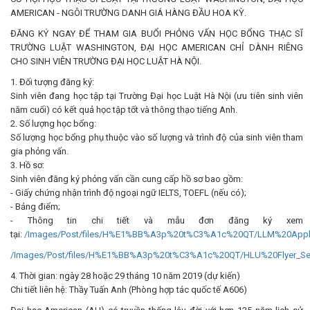
AMERICAN - NGÔI TRƯỜNG DANH GIÁ HÀNG ĐẦU HOA KỲ.
ĐĂNG KÝ NGAY ĐỂ THAM GIA BUỔI PHỎNG VẤN HỌC BỔNG THẠC SĨ
TRƯỜNG LUẬT WASHINGTON, ĐẠI HỌC AMERICAN CHỈ DÀNH RIÊNG
CHO SINH VIÊN TRƯỜNG ĐẠI HỌC LUẬT HÀ NỘI.
1. Đối tượng đăng ký:
Sinh viên đang học tập tại Trường Đại học Luật Hà Nội (ưu tiên sinh viên
năm cuối) có kết quả học tập tốt và thông thạo tiếng Anh.
2. Số lượng học bổng:
Số lượng học bổng phụ thuộc vào số lượng và trình độ của sinh viên tham
gia phỏng vấn.
3. Hồ sơ:
Sinh viên đăng ký phỏng vấn cần cung cấp hồ sơ bao gồm:
- Giấy chứng nhận trình độ ngoại ngữ IELTS, TOEFL (nếu có);
- Bảng điểm;
- Thông tin chi tiết và mẫu đơn đăng ký xem
tại:
/Images/Post/files/H%E1%BB%A3p%20t%C3%A1c%20QT/LLM%20Appli
/Images/Post/files/H%E1%BB%A3p%20t%C3%A1c%20QT/HLU%20Flyer_Se
4. Thời gian: ngày 28 hoặc 29 tháng 10 năm 2019 (dự kiến)
Chi tiết liên hệ: Thầy Tuấn Anh (Phòng hợp tác quốc tế A606)