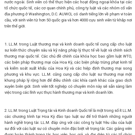
nước ngoài. Sinh viên có thể thực hiện các hoạt động ngoại khóa tại các
tổ chức quốc tế, các cơ quan chính phủ, công ty luật và các nhóm cố vấn
địa phương ở Washington, D.C. AUWCL có danh tiếng lớn về phạm vi toàn
cầu, với sinh viên từ hơn 50 quốc gia và hơn 4000 cựu sinh viên từ khắp nơi
trên thế giới.
1. LL.M. trong Luật thương mại và kinh doanh quốc tế cung cấp cho luật
sư kiến ​​thức chuyên sâu và kỹ năng pháp lý thực tế về luật và chính sách
thương mại quốc tế. Các chủ đề chính của khóa học bao gồm luật WTO,
các biện pháp thương mại của Hoa Kỳ, các biện pháp trừng phạt kinh tế
và kiểm soát xuất khẩu của Hoa Kỳ và các hiệp định thương mại song
phương và khu vực. LL.M. cũng cung cấp cho luật sư thương mại một
khung pháp lý rộng hơn để điều chỉnh các khía cạnh khác của giao dịch
xuyên biên giới. Sinh viên tốt nghiệp có chuyên môn này sẽ sẵn sàng làm
việc trong các lĩnh vực thực hành thương mại và kinh doanh lớn.
2. LL.M. trong Luật Trọng tài và Kinh doanh Quốc tế là một trong số ít LL.M.
các chương trình tại Hoa Kỳ đào tạo luật sư để trở thành những người
hành nghề trọng tài. LL.M. đáp ứng với các công ty luật Yêu cầu của luật
sư đối với các luật sư có chuyên môn đặc biệt về trọng tài. Các giảng viên
được hoàn thành trọng tài, học viên, học giả, và đại diện từ các tổ chức