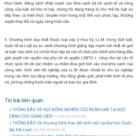
thực hành. Bằng cách nhấn mạnh các khía cạnh lợi ích quốc tế và công
cộng của luật sở hữu trí tuệ, chúng tôi đang trang bị cho thế hệ luật sư
tiếp theo có kiến ​​thức chuyên môn trong một lĩnh vực phức tạp, thường
xuyên thay đổi và ngày càng toàn cầu.
5. Chương trình duy nhất thuộc loại này ở Hoa Kỳ, LL.M. trong Giới luật,
Quốc tế và Luật sư so sánh chương trình giảng dạy mạnh mẽ nhất về giới
và luật. Học sinh có cơ hội thực tập tại các tổ chức phi chính phủ hàng đầu
giải quyết các quyền của phụ nữ và quyền LGBTQ +, cũng như tại các tổ
chức quốc tế với các nhiệm vụ nhằm đưa giới tính vào mọi khía cạnh của
công việc. Sinh viên tốt nghiệp của LL.M. được chuẩn bị cho sự nghiệp
trong các lĩnh vực tăng trưởng, như lồng ghép giới, phát triển kinh tế phụ
nữ, phòng chống buôn bán người và bạo lực gia đình.
Tin bài liên quan
» THÔNG BÁO VỀ HỌC BỔNG NGHIÊN CỨU NGẮN HẠN TẠI ĐỨC
DÀNH CHO GIẢNG VIÊN
(10/09/2018 09:54)
» THÔNG BÁO Về chương trình trao đổi sinh viên tại Đại học Quốc
lập Đài Loan
(06/09/2018 09:35)