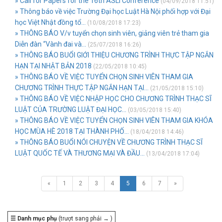
» Call for Papers for the 16th ASLI Conference
(04/09/2018 11:51)
» Thông báo về việc Trường Đại học Luật Hà Nội phối hợp với Đại
học Việt Nhật đồng tổ...
(10/08/2018 17:23)
» THÔNG BÁO V/v tuyển chọn sinh viên, giảng viên trẻ tham gia
Diễn đàn “Vành đai và...
(25/07/2018 16:26)
» THÔNG BÁO BUỔI GIỚI THIỆU CHƯƠNG TRÌNH THỰC TẬP NGẮN
HẠN TẠI NHẬT BẢN 2018
(22/05/2018 10:45)
» THÔNG BÁO VỀ VIỆC TUYỂN CHỌN SINH VIÊN THAM GIA
CHƯƠNG TRÌNH THỰC TẬP NGẮN HẠN TẠI...
(21/05/2018 15:10)
» THÔNG BÁO VỀ VIỆC NHẬP HỌC CHO CHƯƠNG TRÌNH THẠC SĨ
LUẬT CỦA TRƯỜNG LUẬT ĐẠI HỌC...
(03/05/2018 15:40)
» THÔNG BÁO VỀ VIỆC TUYỂN CHỌN SINH VIÊN THAM GIA KHÓA
HỌC MÙA HÈ 2018 TẠI THÀNH PHỐ...
(18/04/2018 14:46)
» THÔNG BÁO BUỔI NÓI CHUYỆN VỀ CHƯƠNG TRÌNH THẠC SĨ
LUẬT QUỐC TẾ VÀ THƯƠNG MẠI VÀ ĐẦU...
(13/04/2018 17:04)
«
1
2
3
4
5
6
7
»
☰ Danh mục phụ
(trượt sang phải → )