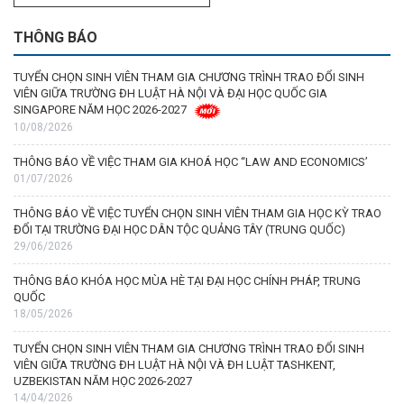
THÔNG BÁO
TUYỂN CHỌN SINH VIÊN THAM GIA CHƯƠNG TRÌNH TRAO ĐỔI SINH
VIÊN GIỮA TRƯỜNG ĐH LUẬT HÀ NỘI VÀ ĐẠI HỌC QUỐC GIA
SINGAPORE NĂM HỌC 2026-2027
10/08/2026
THÔNG BÁO VỀ VIỆC THAM GIA KHOÁ HỌC “LAW AND ECONOMICS’
01/07/2026
THÔNG BÁO VỀ VIỆC TUYỂN CHỌN SINH VIÊN THAM GIA HỌC KỲ TRAO
ĐỔI TẠI TRƯỜNG ĐẠI HỌC DÂN TỘC QUẢNG TÂY (TRUNG QUỐC)
29/06/2026
THÔNG BÁO KHÓA HỌC MÙA HÈ TẠI ĐẠI HỌC CHÍNH PHÁP, TRUNG
QUỐC
18/05/2026
TUYỂN CHỌN SINH VIÊN THAM GIA CHƯƠNG TRÌNH TRAO ĐỔI SINH
VIÊN GIỮA TRƯỜNG ĐH LUẬT HÀ NỘI VÀ ĐH LUẬT TASHKENT,
UZBEKISTAN NĂM HỌC 2026-2027
14/04/2026