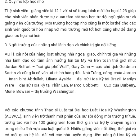
2. Quy mô lớp học nhỏ
Tỉ lệ sinh viên : giảng viên là 12:1 với sĩ số trung bình mỗi lớp học là 23 giúp
cho sinh viên nhận được sự quan tâm sát sao hơn từ đội ngũ giáo sư và
giảng viên của trường. Môi trường học tập nhỏ cũng là một lợi thế cho các
sinh viên quốc tế hòa nhập với môi trường mới tốt hơn cũng như dễ dàng
giao lưu học hỏi hơn.
3. Ngôi trường của những nhà lãnh đạo và chính trị gia nổi tiếng
AU là cái nôi của hàng loạt những nhà ngoại giao, chính trị gia và những
nhà lãnh đạo có tầm ảnh hưởng lớn tại Mỹ và trên toàn thế giới như:
Jordan Belfort – “sói già phố Wall”, Gary Cohn – cựu chủ tịch Goldman
Sachs và cũng là cố vấn tài chính hàng đầu Nhà Trắng, công chúa Jordan
– Iman bint Abdullah, Liliana Ayalde – đại sứ Hoa Kỳ tại Brazil, Marilyn
Ware – đại sứ Hoa Kỳ tại Phần Lan, Marco Gobbetti – CEO của Burberry,
Muriel Bowser – thị trưởng Washington.
Với các chương trình Thạc sĩ Luật tại Đại học Luật Hoa Kỳ Washington
(AUWCL), sinh viên trở thành một phần của sự sôi động môi trường trí tuệ,
tương tác với hơn 100 giảng viên toàn thời gian và trợ lý chuyên ngành
trong nhiều lĩnh vực của luật quốc tế. Nhiều giảng viên nổi tiếng thế giới và
có mối quan hệ lâu dài với các nhà tuyển dụng tiềm năng ở Hoa Kỳ và