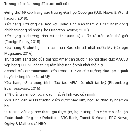
Trường có chất lượng đào tạo xuất sắc
Đứng thứ 69 xếp hạng các trường Đại học Quốc gia (U.S. News & World
Report, 2018).
Xếp hạng 1 trường đại học với lượng sinh viên tham gia các hoạt động
chính trị năng nổ nhất (The Princeton Review, 2018).
Xếp hạng 9 chương trình cử nhân Quan Hệ Quốc Tế trên toàn thế giới
(Foreign Policy, 2015).
Xếp hạng 9 chương trình cử nhân Báo chí tốt nhất nước Mỹ (College
Magazine, 2016).
Trung tâm sáng tạo của đại học American được hiệp hội giáo dục AACSB
xếp hạng TOP 20 các trung tâm khởi nghiệp tốt nhất thế giới.
School of Communication xếp trong TOP 25 các trường đào tạo ngành
truyền thông tốt nhất tại Mỹ.
Xếp hạng 43 chương trình đào tạo MBA tốt nhất tại Mỹ (Bloomberg
Businessweek, 2016).
94% giảng viên có học vị cao nhất về lĩnh vực của mình.
92% sinh viên AU ra trường kiếm được việc làm, học lên thạc sỹ hoặc cả
hai.
90% sinh viên đại học tham gia thực tập, họ thường làm việc cho các tập
đoàn danh tiếng như Deloitte, HSBC Bank, Earnst & Young, BBC News,
Ogilvy & Mathers và HBO.