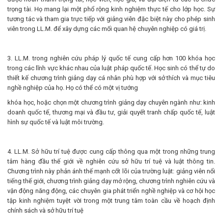
trọng tài. Họ mang lại một phổ rộng kinh nghiệm thực tế cho lớp học. Sự
tương tác và tham gia trực tiếp với giảng viên đặc biệt này cho phép sinh
viên trong LL.M. để xây dựng các mối quan hệ chuyên nghiệp có giá trị.
3. LL.M. trong nghiên cứu pháp lý quốc tế cung cấp hơn 100 khóa học
trong các lĩnh vực khác nhau của luật pháp quốc tế. Học sinh có thể tự do
thiết kế chương trình giảng dạy cá nhân phù hợp với sở thích và mục tiêu
nghề nghiệp của họ. Họ có thể có một vị tướng
khóa học, hoặc chọn một chương trình giảng dạy chuyên ngành như: kinh
doanh quốc tế, thương mại và đầu tư, giải quyết tranh chấp quốc tế, luật
hình sự quốc tế và luật môi trường.
4. LL.M. Sở hữu trí tuệ được cung cấp thông qua một trong những trung
tâm hàng đầu thế giới về nghiên cứu sở hữu trí tuệ và luật thông tin.
Chương trình này phản ánh thế mạnh cốt lõi của trường luật: giảng viên nổi
tiếng thế giới, chương trình giảng dạy mở rộng, chương trình nghiên cứu và
vận động năng động, các chuyên gia phát triển nghề nghiệp và cơ hội học
tập kinh nghiệm tuyệt vời trong một trung tâm toàn cầu về hoạch định
chính sách và sở hữu trí tuệ