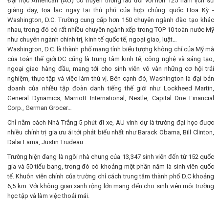
Đại học American (AU) có truyền thống lâu đời với hơn 125 năm lịch sử
giảng dạy, tọa lạc ngay tại thủ phủ của hợp chủng quốc Hoa Kỳ -
Washington, D.C. Trường cung cấp hơn 150 chuyên ngành đào tạo khác
nhau, trong đó có rất nhiều chuyên ngành xếp trong TOP 10 toàn nước Mỹ
như chuyên ngành chính trị, kinh tế quốc tế, ngoại giao, luật…
Washington, D.C. là thành phố mang tính biểu tượng không chỉ của Mỹ mà
của toàn thế giới.DC cũng là trung tâm kinh tế, công nghệ và sáng tạo,
ngoại giao hàng đầu, mang tới cho sinh viên vô vàn những cơ hội trải
nghiệm, thực tập và việc làm thú vị. Bên cạnh đó, Washington là đại bản
doanh của nhiều tập đoàn danh tiếng thế giới như Lockheed Martin,
General Dynamics, Marriott International, Nestle, Capital One Financial
Corp., German Grocer…
Chỉ nằm cách Nhà Trắng 5 phút đi xe, AU vinh dự là trường đại học được
nhiều chính trị gia ưu ái tới phát biểu nhất như Barack Obama, Bill Clinton,
Dalai Lama, Justin Trudeau...
Trường hiện đang là ngôi nhà chung của 13,347 sinh viên đến từ 152 quốc
gia và 50 tiểu bang, trong đó có khoảng một phần năm là sinh viên quốc
tế. Khuôn viên chính của trường chỉ cách trung tâm thành phố D.C khoảng
6,5 km. Với không gian xanh rộng lớn mang đến cho sinh viên môi trường
học tập và làm việc thoải mái.