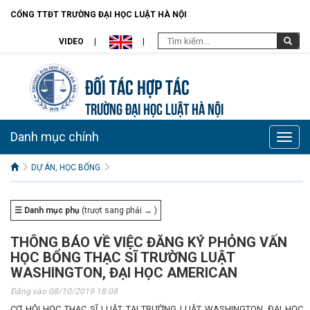
CỔNG TTĐT TRƯỜNG ĐẠI HỌC LUẬT HÀ NỘI
VIDEO
Đối tác hợp tác
TRƯỜNG ĐẠI HỌC LUẬT HÀ NỘI
Danh mục chính
Toggle
naviga
DỰ ÁN, HỌC BỔNG
☰ Danh mục phụ
(trượt sang phải → )
THÔNG BÁO VỀ VIỆC ĐĂNG KÝ PHỎNG VẤN
HỌC BỔNG THẠC SĨ TRƯỜNG LUẬT
WASHINGTON, ĐẠI HỌC AMERICAN
Đăng vào 08/10/2019 18:08
CƠ HỘI HỌC THẠC SĨ LUẬT TẠI TRƯỜNG LUẬT WASHINGTON, ĐẠI HỌC