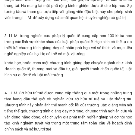
trọng tài. Họ mang lại một phổ rộng kinh nghiệm thực tế cho lớp học. Sự
tương tác và tham gia trực tiếp với giảng viên đặc biệt này cho phép sinh
viên trong LL.M. để xây dựng các mối quan hệ chuyên nghiệp có giá trị.
3. LL.M. trong nghiên cứu pháp lý quốc tế cung cấp hơn 100 khóa học
trong các lĩnh vực khác nhau của luật pháp quốc tế. Học sinh có thể tự do
thiết kế chương trình giảng dạy cá nhân phù hợp với sở thích và mục tiêu
nghề nghiệp của họ. Họ có thể có một vị tướng
khóa học, hoặc chọn một chương trình giảng dạy chuyên ngành như: kinh
doanh quốc tế, thương mại và đầu tư, giải quyết tranh chấp quốc tế, luật
hình sự quốc tế và luật môi trường.
4. LL.M. Sở hữu trí tuệ được cung cấp thông qua một trong những trung
tâm hàng đầu thế giới về nghiên cứu sở hữu trí tuệ và luật thông tin.
Chương trình này phản ánh thế mạnh cốt lõi của trường luật: giảng viên nổi
tiếng thế giới, chương trình giảng dạy mở rộng, chương trình nghiên cứu và
vận động năng động, các chuyên gia phát triển nghề nghiệp và cơ hội học
tập kinh nghiệm tuyệt vời trong một trung tâm toàn cầu về hoạch định
chính sách và sở hữu trí tuệ