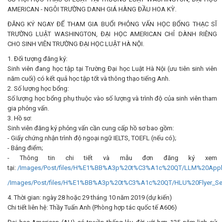
AMERICAN - NGÔI TRƯỜNG DANH GIÁ HÀNG ĐẦU HOA KỲ.
ĐĂNG KÝ NGAY ĐỂ THAM GIA BUỔI PHỎNG VẤN HỌC BỔNG THẠC SĨ
TRƯỜNG LUẬT WASHINGTON, ĐẠI HỌC AMERICAN CHỈ DÀNH RIÊNG
CHO SINH VIÊN TRƯỜNG ĐẠI HỌC LUẬT HÀ NỘI.
1. Đối tượng đăng ký:
Sinh viên đang học tập tại Trường Đại học Luật Hà Nội (ưu tiên sinh viên
năm cuối) có kết quả học tập tốt và thông thạo tiếng Anh.
2. Số lượng học bổng:
Số lượng học bổng phụ thuộc vào số lượng và trình độ của sinh viên tham
gia phỏng vấn.
3. Hồ sơ:
Sinh viên đăng ký phỏng vấn cần cung cấp hồ sơ bao gồm:
- Giấy chứng nhận trình độ ngoại ngữ IELTS, TOEFL (nếu có);
- Bảng điểm;
- Thông tin chi tiết và mẫu đơn đăng ký xem
tại:
/Images/Post/files/H%E1%BB%A3p%20t%C3%A1c%20QT/LLM%20Appli
/Images/Post/files/H%E1%BB%A3p%20t%C3%A1c%20QT/HLU%20Flyer_Se
4. Thời gian: ngày 28 hoặc 29 tháng 10 năm 2019 (dự kiến)
Chi tiết liên hệ: Thầy Tuấn Anh (Phòng hợp tác quốc tế A606)