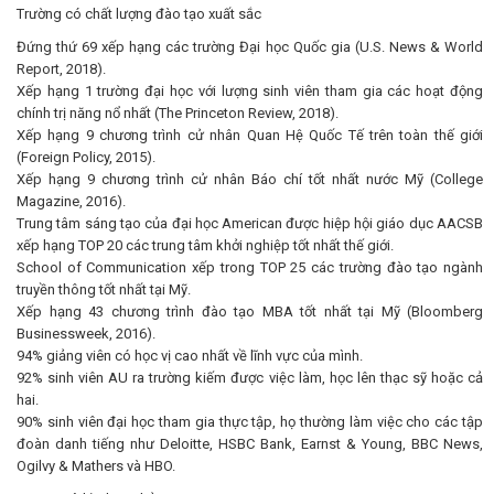
Trường có chất lượng đào tạo xuất sắc
Đứng thứ 69 xếp hạng các trường Đại học Quốc gia (U.S. News & World
Report, 2018).
Xếp hạng 1 trường đại học với lượng sinh viên tham gia các hoạt động
chính trị năng nổ nhất (The Princeton Review, 2018).
Xếp hạng 9 chương trình cử nhân Quan Hệ Quốc Tế trên toàn thế giới
(Foreign Policy, 2015).
Xếp hạng 9 chương trình cử nhân Báo chí tốt nhất nước Mỹ (College
Magazine, 2016).
Trung tâm sáng tạo của đại học American được hiệp hội giáo dục AACSB
xếp hạng TOP 20 các trung tâm khởi nghiệp tốt nhất thế giới.
School of Communication xếp trong TOP 25 các trường đào tạo ngành
truyền thông tốt nhất tại Mỹ.
Xếp hạng 43 chương trình đào tạo MBA tốt nhất tại Mỹ (Bloomberg
Businessweek, 2016).
94% giảng viên có học vị cao nhất về lĩnh vực của mình.
92% sinh viên AU ra trường kiếm được việc làm, học lên thạc sỹ hoặc cả
hai.
90% sinh viên đại học tham gia thực tập, họ thường làm việc cho các tập
đoàn danh tiếng như Deloitte, HSBC Bank, Earnst & Young, BBC News,
Ogilvy & Mathers và HBO.