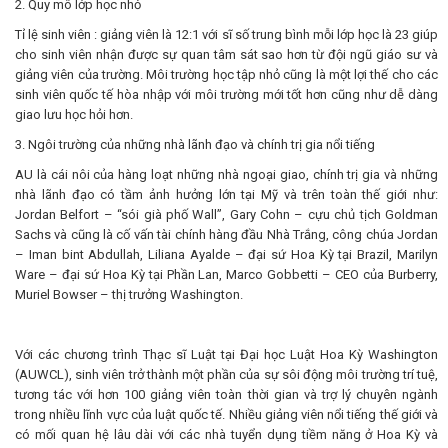
2. Quy mô lớp học nhỏ
Tỉ lệ sinh viên : giảng viên là 12:1 với sĩ số trung bình mỗi lớp học là 23 giúp
cho sinh viên nhận được sự quan tâm sát sao hơn từ đội ngũ giáo sư và
giảng viên của trường. Môi trường học tập nhỏ cũng là một lợi thế cho các
sinh viên quốc tế hòa nhập với môi trường mới tốt hơn cũng như dễ dàng
giao lưu học hỏi hơn.
3. Ngôi trường của những nhà lãnh đạo và chính trị gia nổi tiếng
AU là cái nôi của hàng loạt những nhà ngoại giao, chính trị gia và những
nhà lãnh đạo có tầm ảnh hưởng lớn tại Mỹ và trên toàn thế giới như:
Jordan Belfort – “sói già phố Wall”, Gary Cohn – cựu chủ tịch Goldman
Sachs và cũng là cố vấn tài chính hàng đầu Nhà Trắng, công chúa Jordan
– Iman bint Abdullah, Liliana Ayalde – đại sứ Hoa Kỳ tại Brazil, Marilyn
Ware – đại sứ Hoa Kỳ tại Phần Lan, Marco Gobbetti – CEO của Burberry,
Muriel Bowser – thị trưởng Washington.
Với các chương trình Thạc sĩ Luật tại Đại học Luật Hoa Kỳ Washington
(AUWCL), sinh viên trở thành một phần của sự sôi động môi trường trí tuệ,
tương tác với hơn 100 giảng viên toàn thời gian và trợ lý chuyên ngành
trong nhiều lĩnh vực của luật quốc tế. Nhiều giảng viên nổi tiếng thế giới và
có mối quan hệ lâu dài với các nhà tuyển dụng tiềm năng ở Hoa Kỳ và