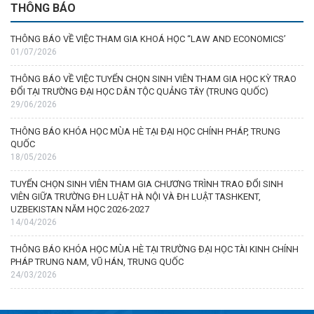
THÔNG BÁO
THÔNG BÁO VỀ VIỆC THAM GIA KHOÁ HỌC “LAW AND ECONOMICS’
01/07/2026
THÔNG BÁO VỀ VIỆC TUYỂN CHỌN SINH VIÊN THAM GIA HỌC KỲ TRAO
ĐỔI TẠI TRƯỜNG ĐẠI HỌC DÂN TỘC QUẢNG TÂY (TRUNG QUỐC)
29/06/2026
THÔNG BÁO KHÓA HỌC MÙA HÈ TẠI ĐẠI HỌC CHÍNH PHÁP, TRUNG
QUỐC
18/05/2026
TUYỂN CHỌN SINH VIÊN THAM GIA CHƯƠNG TRÌNH TRAO ĐỔI SINH
VIÊN GIỮA TRƯỜNG ĐH LUẬT HÀ NỘI VÀ ĐH LUẬT TASHKENT,
UZBEKISTAN NĂM HỌC 2026-2027
14/04/2026
THÔNG BÁO KHÓA HỌC MÙA HÈ TẠI TRƯỜNG ĐẠI HỌC TÀI KINH CHÍNH
PHÁP TRUNG NAM, VŨ HÁN, TRUNG QUỐC
24/03/2026