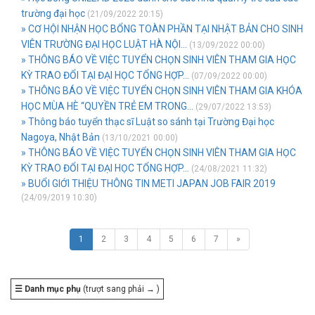
trường đại học
(21/09/2022 20:15)
» CƠ HỘI NHẬN HỌC BỔNG TOÀN PHẦN TẠI NHẬT BẢN CHO SINH
VIÊN TRƯỜNG ĐẠI HỌC LUẬT HÀ NỘI...
(13/09/2022 00:00)
» THÔNG BÁO VỀ VIỆC TUYỂN CHỌN SINH VIÊN THAM GIA HỌC
KỲ TRAO ĐỔI TẠI ĐẠI HỌC TỔNG HỢP...
(07/09/2022 00:00)
» THÔNG BÁO VỀ VIỆC TUYỂN CHỌN SINH VIÊN THAM GIA KHÓA
HỌC MÙA HÈ “QUYỀN TRẺ EM TRONG...
(29/07/2022 13:53)
» Thông báo tuyển thạc sĩ Luật so sánh tại Trường Đại học
Nagoya, Nhật Bản
(13/10/2021 00:00)
» THÔNG BÁO VỀ VIỆC TUYỂN CHỌN SINH VIÊN THAM GIA HỌC
KỲ TRAO ĐỔI TẠI ĐẠI HỌC TỔNG HỢP...
(24/08/2021 11:32)
» BUỔI GIỚI THIỆU THÔNG TIN METI JAPAN JOB FAIR 2019
(24/09/2019 10:30)
1
2
3
4
5
6
7
»
☰ Danh mục phụ
(trượt sang phải → )