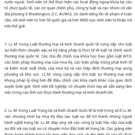
nước ngoài. Sinh viên có thể thực hiện các hoạt động ngoại khóa tại các
tổ chức quốc tế, các cơ quan chính phủ, công ty luật và các nhóm cố vấn
địa phương ở Washington, D.C. AUWCL có danh tiếng lớn về phạm vi toàn
cầu, với sinh viên từ hơn 50 quốc gia và hơn 4000 cựu sinh viên từ khắp nơi
trên thế giới.
1. LL.M. trong Luật thương mại và kinh doanh quốc tế cung cấp cho luật
sư kiến ​​thức chuyên sâu và kỹ năng pháp lý thực tế về luật và chính sách
thương mại quốc tế. Các chủ đề chính của khóa học bao gồm luật WTO,
các biện pháp thương mại của Hoa Kỳ, các biện pháp trừng phạt kinh tế
và kiểm soát xuất khẩu của Hoa Kỳ và các hiệp định thương mại song
phương và khu vực. LL.M. cũng cung cấp cho luật sư thương mại một
khung pháp lý rộng hơn để điều chỉnh các khía cạnh khác của giao dịch
xuyên biên giới. Sinh viên tốt nghiệp có chuyên môn này sẽ sẵn sàng làm
việc trong các lĩnh vực thực hành thương mại và kinh doanh lớn.
2. LL.M. trong Luật Trọng tài và Kinh doanh Quốc tế là một trong số ít LL.M.
các chương trình tại Hoa Kỳ đào tạo luật sư để trở thành những người
hành nghề trọng tài. LL.M. đáp ứng với các công ty luật Yêu cầu của luật
sư đối với các luật sư có chuyên môn đặc biệt về trọng tài. Các giảng viên
được hoàn thành trọng tài, học viên, học giả, và đại diện từ các tổ chức