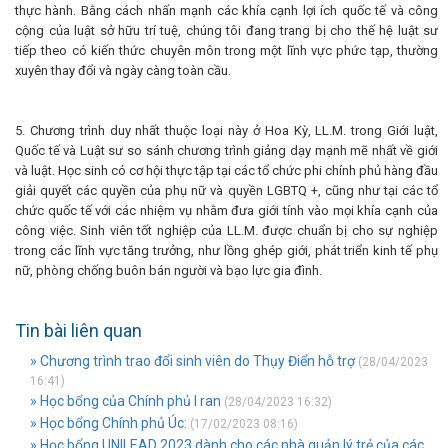
thực hành. Bằng cách nhấn mạnh các khía cạnh lợi ích quốc tế và công
cộng của luật sở hữu trí tuệ, chúng tôi đang trang bị cho thế hệ luật sư
tiếp theo có kiến ​​thức chuyên môn trong một lĩnh vực phức tạp, thường
xuyên thay đổi và ngày càng toàn cầu.
5. Chương trình duy nhất thuộc loại này ở Hoa Kỳ, LL.M. trong Giới luật,
Quốc tế và Luật sư so sánh chương trình giảng dạy mạnh mẽ nhất về giới
và luật. Học sinh có cơ hội thực tập tại các tổ chức phi chính phủ hàng đầu
giải quyết các quyền của phụ nữ và quyền LGBTQ +, cũng như tại các tổ
chức quốc tế với các nhiệm vụ nhằm đưa giới tính vào mọi khía cạnh của
công việc. Sinh viên tốt nghiệp của LL.M. được chuẩn bị cho sự nghiệp
trong các lĩnh vực tăng trưởng, như lồng ghép giới, phát triển kinh tế phụ
nữ, phòng chống buôn bán người và bạo lực gia đình.
Tin bài liên quan
» Chương trình trao đổi sinh viên do Thụy Điển hỗ trợ
(28/04/2023
16:41)
» Học bổng của Chính phủ I ran
(28/04/2023 16:32)
» Học bổng Chính phủ Úc:
(17/02/2023 08:16)
» Học bổng UNILEAD 2023 dành cho các nhà quản lý trẻ của các