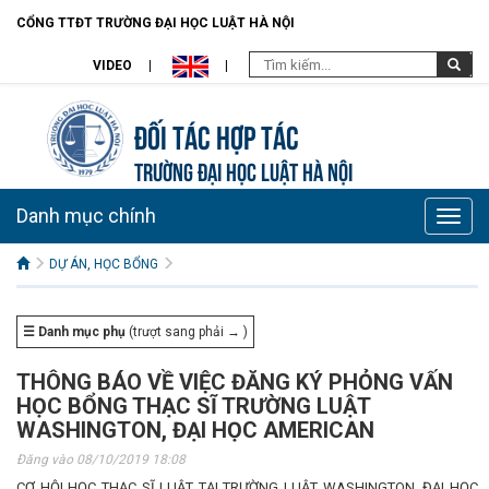
CỔNG TTĐT TRƯỜNG ĐẠI HỌC LUẬT HÀ NỘI
VIDEO
Đối tác hợp tác
TRƯỜNG ĐẠI HỌC LUẬT HÀ NỘI
Danh mục chính
Toggle
naviga
DỰ ÁN, HỌC BỔNG
☰ Danh mục phụ
(trượt sang phải → )
THÔNG BÁO VỀ VIỆC ĐĂNG KÝ PHỎNG VẤN
HỌC BỔNG THẠC SĨ TRƯỜNG LUẬT
WASHINGTON, ĐẠI HỌC AMERICAN
Đăng vào 08/10/2019 18:08
CƠ HỘI HỌC THẠC SĨ LUẬT TẠI TRƯỜNG LUẬT WASHINGTON, ĐẠI HỌC