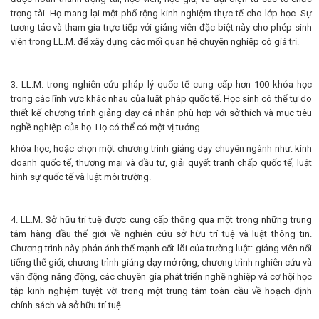
trọng tài. Họ mang lại một phổ rộng kinh nghiệm thực tế cho lớp học. Sự
tương tác và tham gia trực tiếp với giảng viên đặc biệt này cho phép sinh
viên trong LL.M. để xây dựng các mối quan hệ chuyên nghiệp có giá trị.
3. LL.M. trong nghiên cứu pháp lý quốc tế cung cấp hơn 100 khóa học
trong các lĩnh vực khác nhau của luật pháp quốc tế. Học sinh có thể tự do
thiết kế chương trình giảng dạy cá nhân phù hợp với sở thích và mục tiêu
nghề nghiệp của họ. Họ có thể có một vị tướng
khóa học, hoặc chọn một chương trình giảng dạy chuyên ngành như: kinh
doanh quốc tế, thương mại và đầu tư, giải quyết tranh chấp quốc tế, luật
hình sự quốc tế và luật môi trường.
4. LL.M. Sở hữu trí tuệ được cung cấp thông qua một trong những trung
tâm hàng đầu thế giới về nghiên cứu sở hữu trí tuệ và luật thông tin.
Chương trình này phản ánh thế mạnh cốt lõi của trường luật: giảng viên nổi
tiếng thế giới, chương trình giảng dạy mở rộng, chương trình nghiên cứu và
vận động năng động, các chuyên gia phát triển nghề nghiệp và cơ hội học
tập kinh nghiệm tuyệt vời trong một trung tâm toàn cầu về hoạch định
chính sách và sở hữu trí tuệ