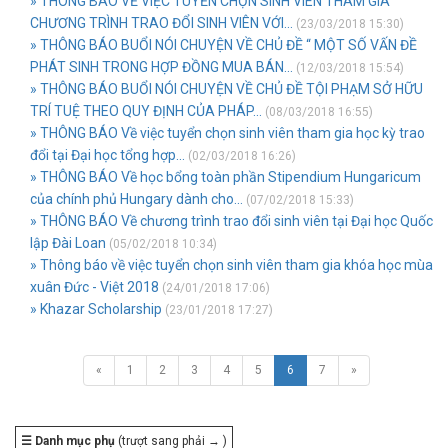
» THÔNG BÁO VỀ VIỆC TUYỂN CHỌN SINH VIÊN THAM GIA
CHƯƠNG TRÌNH TRAO ĐỔI SINH VIÊN VỚI...
(23/03/2018 15:30)
» THÔNG BÁO BUỔI NÓI CHUYỆN VỀ CHỦ ĐỀ “ MỘT SỐ VẤN ĐỀ
PHÁT SINH TRONG HỢP ĐỒNG MUA BÁN...
(12/03/2018 15:54)
» THÔNG BÁO BUỔI NÓI CHUYỆN VỀ CHỦ ĐỀ TỘI PHẠM SỞ HỮU
TRÍ TUỆ THEO QUY ĐỊNH CỦA PHÁP...
(08/03/2018 16:55)
» THÔNG BÁO Về việc tuyển chọn sinh viên tham gia học kỳ trao
đổi tại Đại học tổng hợp...
(02/03/2018 16:26)
» THÔNG BÁO Về học bổng toàn phần Stipendium Hungaricum
của chính phủ Hungary dành cho...
(07/02/2018 15:33)
» THÔNG BÁO Về chương trình trao đổi sinh viên tại Đại học Quốc
lập Đài Loan
(05/02/2018 10:34)
» Thông báo về việc tuyển chọn sinh viên tham gia khóa học mùa
xuân Đức - Việt 2018
(24/01/2018 17:06)
» Khazar Scholarship
(23/01/2018 17:27)
«
1
2
3
4
5
6
7
»
☰ Danh mục phụ
(trượt sang phải → )