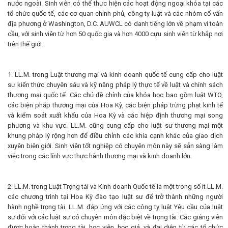
nước ngoài. Sinh viên có thể thực hiện các hoạt động ngoại khóa tại các
tổ chức quốc tế, các cơ quan chính phủ, công ty luật và các nhóm cố vấn
địa phương ở Washington, D.C. AUWCL có danh tiếng lớn về phạm vi toàn
cầu, với sinh viên từ hơn 50 quốc gia và hơn 4000 cựu sinh viên từ khắp nơi
trên thế giới.
1. LL.M. trong Luật thương mại và kinh doanh quốc tế cung cấp cho luật
sư kiến ​​thức chuyên sâu và kỹ năng pháp lý thực tế về luật và chính sách
thương mại quốc tế. Các chủ đề chính của khóa học bao gồm luật WTO,
các biện pháp thương mại của Hoa Kỳ, các biện pháp trừng phạt kinh tế
và kiểm soát xuất khẩu của Hoa Kỳ và các hiệp định thương mại song
phương và khu vực. LL.M. cũng cung cấp cho luật sư thương mại một
khung pháp lý rộng hơn để điều chỉnh các khía cạnh khác của giao dịch
xuyên biên giới. Sinh viên tốt nghiệp có chuyên môn này sẽ sẵn sàng làm
việc trong các lĩnh vực thực hành thương mại và kinh doanh lớn.
2. LL.M. trong Luật Trọng tài và Kinh doanh Quốc tế là một trong số ít LL.M.
các chương trình tại Hoa Kỳ đào tạo luật sư để trở thành những người
hành nghề trọng tài. LL.M. đáp ứng với các công ty luật Yêu cầu của luật
sư đối với các luật sư có chuyên môn đặc biệt về trọng tài. Các giảng viên
được hoàn thành trọng tài, học viên, học giả, và đại diện từ các tổ chức