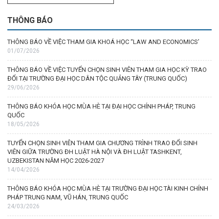
THÔNG BÁO
THÔNG BÁO VỀ VIỆC THAM GIA KHOÁ HỌC “LAW AND ECONOMICS’
01/07/2026
THÔNG BÁO VỀ VIỆC TUYỂN CHỌN SINH VIÊN THAM GIA HỌC KỲ TRAO
ĐỔI TẠI TRƯỜNG ĐẠI HỌC DÂN TỘC QUẢNG TÂY (TRUNG QUỐC)
29/06/2026
THÔNG BÁO KHÓA HỌC MÙA HÈ TẠI ĐẠI HỌC CHÍNH PHÁP, TRUNG
QUỐC
18/05/2026
TUYỂN CHỌN SINH VIÊN THAM GIA CHƯƠNG TRÌNH TRAO ĐỔI SINH
VIÊN GIỮA TRƯỜNG ĐH LUẬT HÀ NỘI VÀ ĐH LUẬT TASHKENT,
UZBEKISTAN NĂM HỌC 2026-2027
14/04/2026
THÔNG BÁO KHÓA HỌC MÙA HÈ TẠI TRƯỜNG ĐẠI HỌC TÀI KINH CHÍNH
PHÁP TRUNG NAM, VŨ HÁN, TRUNG QUỐC
24/03/2026