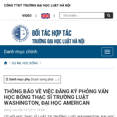
CỔNG TTĐT TRƯỜNG ĐẠI HỌC LUẬT HÀ NỘI
VIDEO
Đối tác hợp tác
TRƯỜNG ĐẠI HỌC LUẬT HÀ NỘI
Danh mục chính
Toggle
naviga
DỰ ÁN, HỌC BỔNG
☰ Danh mục phụ
(trượt sang phải → )
THÔNG BÁO VỀ VIỆC ĐĂNG KÝ PHỎNG VẤN
HỌC BỔNG THẠC SĨ TRƯỜNG LUẬT
WASHINGTON, ĐẠI HỌC AMERICAN
Đăng vào 08/10/2019 18:08
CƠ HỘI HỌC THẠC SĨ LUẬT TẠI TRƯỜNG LUẬT WASHINGTON, ĐẠI HỌC