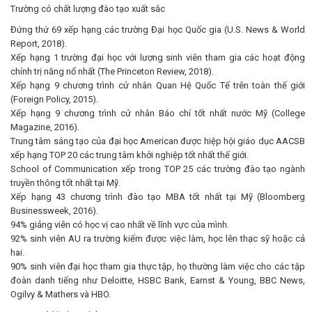
Trường có chất lượng đào tạo xuất sắc
Đứng thứ 69 xếp hạng các trường Đại học Quốc gia (U.S. News & World
Report, 2018).
Xếp hạng 1 trường đại học với lượng sinh viên tham gia các hoạt động
chính trị năng nổ nhất (The Princeton Review, 2018).
Xếp hạng 9 chương trình cử nhân Quan Hệ Quốc Tế trên toàn thế giới
(Foreign Policy, 2015).
Xếp hạng 9 chương trình cử nhân Báo chí tốt nhất nước Mỹ (College
Magazine, 2016).
Trung tâm sáng tạo của đại học American được hiệp hội giáo dục AACSB
xếp hạng TOP 20 các trung tâm khởi nghiệp tốt nhất thế giới.
School of Communication xếp trong TOP 25 các trường đào tạo ngành
truyền thông tốt nhất tại Mỹ.
Xếp hạng 43 chương trình đào tạo MBA tốt nhất tại Mỹ (Bloomberg
Businessweek, 2016).
94% giảng viên có học vị cao nhất về lĩnh vực của mình.
92% sinh viên AU ra trường kiếm được việc làm, học lên thạc sỹ hoặc cả
hai.
90% sinh viên đại học tham gia thực tập, họ thường làm việc cho các tập
đoàn danh tiếng như Deloitte, HSBC Bank, Earnst & Young, BBC News,
Ogilvy & Mathers và HBO.