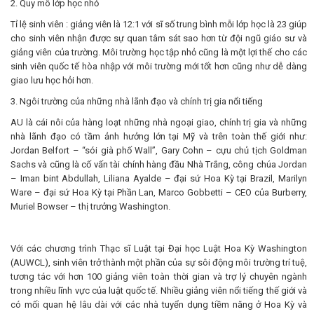
2. Quy mô lớp học nhỏ
Tỉ lệ sinh viên : giảng viên là 12:1 với sĩ số trung bình mỗi lớp học là 23 giúp
cho sinh viên nhận được sự quan tâm sát sao hơn từ đội ngũ giáo sư và
giảng viên của trường. Môi trường học tập nhỏ cũng là một lợi thế cho các
sinh viên quốc tế hòa nhập với môi trường mới tốt hơn cũng như dễ dàng
giao lưu học hỏi hơn.
3. Ngôi trường của những nhà lãnh đạo và chính trị gia nổi tiếng
AU là cái nôi của hàng loạt những nhà ngoại giao, chính trị gia và những
nhà lãnh đạo có tầm ảnh hưởng lớn tại Mỹ và trên toàn thế giới như:
Jordan Belfort – “sói già phố Wall”, Gary Cohn – cựu chủ tịch Goldman
Sachs và cũng là cố vấn tài chính hàng đầu Nhà Trắng, công chúa Jordan
– Iman bint Abdullah, Liliana Ayalde – đại sứ Hoa Kỳ tại Brazil, Marilyn
Ware – đại sứ Hoa Kỳ tại Phần Lan, Marco Gobbetti – CEO của Burberry,
Muriel Bowser – thị trưởng Washington.
Với các chương trình Thạc sĩ Luật tại Đại học Luật Hoa Kỳ Washington
(AUWCL), sinh viên trở thành một phần của sự sôi động môi trường trí tuệ,
tương tác với hơn 100 giảng viên toàn thời gian và trợ lý chuyên ngành
trong nhiều lĩnh vực của luật quốc tế. Nhiều giảng viên nổi tiếng thế giới và
có mối quan hệ lâu dài với các nhà tuyển dụng tiềm năng ở Hoa Kỳ và