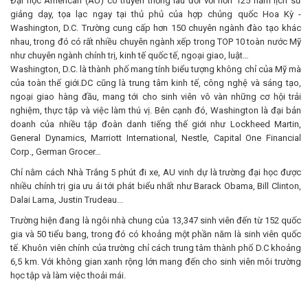
Đại học American (AU) có truyền thống lâu đời với hơn 125 năm lịch sử
giảng dạy, tọa lạc ngay tại thủ phủ của hợp chủng quốc Hoa Kỳ -
Washington, D.C. Trường cung cấp hơn 150 chuyên ngành đào tạo khác
nhau, trong đó có rất nhiều chuyên ngành xếp trong TOP 10 toàn nước Mỹ
như chuyên ngành chính trị, kinh tế quốc tế, ngoại giao, luật…
Washington, D.C. là thành phố mang tính biểu tượng không chỉ của Mỹ mà
của toàn thế giới.DC cũng là trung tâm kinh tế, công nghệ và sáng tạo,
ngoại giao hàng đầu, mang tới cho sinh viên vô vàn những cơ hội trải
nghiệm, thực tập và việc làm thú vị. Bên cạnh đó, Washington là đại bản
doanh của nhiều tập đoàn danh tiếng thế giới như Lockheed Martin,
General Dynamics, Marriott International, Nestle, Capital One Financial
Corp., German Grocer…
Chỉ nằm cách Nhà Trắng 5 phút đi xe, AU vinh dự là trường đại học được
nhiều chính trị gia ưu ái tới phát biểu nhất như Barack Obama, Bill Clinton,
Dalai Lama, Justin Trudeau...
Trường hiện đang là ngôi nhà chung của 13,347 sinh viên đến từ 152 quốc
gia và 50 tiểu bang, trong đó có khoảng một phần năm là sinh viên quốc
tế. Khuôn viên chính của trường chỉ cách trung tâm thành phố D.C khoảng
6,5 km. Với không gian xanh rộng lớn mang đến cho sinh viên môi trường
học tập và làm việc thoải mái.