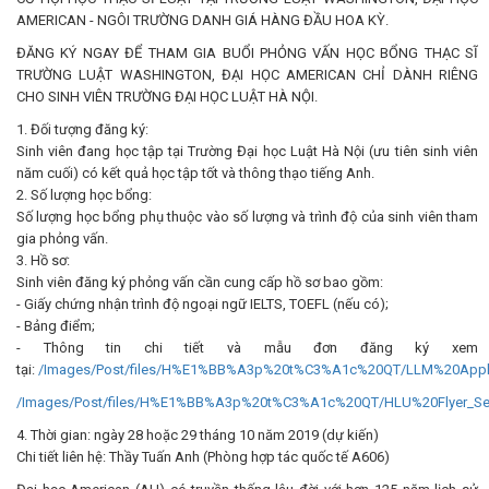
AMERICAN - NGÔI TRƯỜNG DANH GIÁ HÀNG ĐẦU HOA KỲ.
ĐĂNG KÝ NGAY ĐỂ THAM GIA BUỔI PHỎNG VẤN HỌC BỔNG THẠC SĨ
TRƯỜNG LUẬT WASHINGTON, ĐẠI HỌC AMERICAN CHỈ DÀNH RIÊNG
CHO SINH VIÊN TRƯỜNG ĐẠI HỌC LUẬT HÀ NỘI.
1. Đối tượng đăng ký:
Sinh viên đang học tập tại Trường Đại học Luật Hà Nội (ưu tiên sinh viên
năm cuối) có kết quả học tập tốt và thông thạo tiếng Anh.
2. Số lượng học bổng:
Số lượng học bổng phụ thuộc vào số lượng và trình độ của sinh viên tham
gia phỏng vấn.
3. Hồ sơ:
Sinh viên đăng ký phỏng vấn cần cung cấp hồ sơ bao gồm:
- Giấy chứng nhận trình độ ngoại ngữ IELTS, TOEFL (nếu có);
- Bảng điểm;
- Thông tin chi tiết và mẫu đơn đăng ký xem
tại:
/Images/Post/files/H%E1%BB%A3p%20t%C3%A1c%20QT/LLM%20Appli
/Images/Post/files/H%E1%BB%A3p%20t%C3%A1c%20QT/HLU%20Flyer_Se
4. Thời gian: ngày 28 hoặc 29 tháng 10 năm 2019 (dự kiến)
Chi tiết liên hệ: Thầy Tuấn Anh (Phòng hợp tác quốc tế A606)