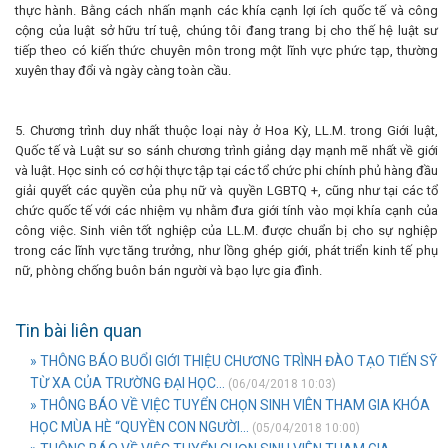
thực hành. Bằng cách nhấn mạnh các khía cạnh lợi ích quốc tế và công
cộng của luật sở hữu trí tuệ, chúng tôi đang trang bị cho thế hệ luật sư
tiếp theo có kiến ​​thức chuyên môn trong một lĩnh vực phức tạp, thường
xuyên thay đổi và ngày càng toàn cầu.
5. Chương trình duy nhất thuộc loại này ở Hoa Kỳ, LL.M. trong Giới luật,
Quốc tế và Luật sư so sánh chương trình giảng dạy mạnh mẽ nhất về giới
và luật. Học sinh có cơ hội thực tập tại các tổ chức phi chính phủ hàng đầu
giải quyết các quyền của phụ nữ và quyền LGBTQ +, cũng như tại các tổ
chức quốc tế với các nhiệm vụ nhằm đưa giới tính vào mọi khía cạnh của
công việc. Sinh viên tốt nghiệp của LL.M. được chuẩn bị cho sự nghiệp
trong các lĩnh vực tăng trưởng, như lồng ghép giới, phát triển kinh tế phụ
nữ, phòng chống buôn bán người và bạo lực gia đình.
Tin bài liên quan
» THÔNG BÁO BUỔI GIỚI THIỆU CHƯƠNG TRÌNH ĐÀO TẠO TIẾN SỸ
TỪ XA CỦA TRƯỜNG ĐẠI HỌC...
(06/04/2018 10:03)
» THÔNG BÁO VỀ VIỆC TUYỂN CHỌN SINH VIÊN THAM GIA KHÓA
HỌC MÙA HÈ “QUYỀN CON NGƯỜI...
(05/04/2018 10:00)