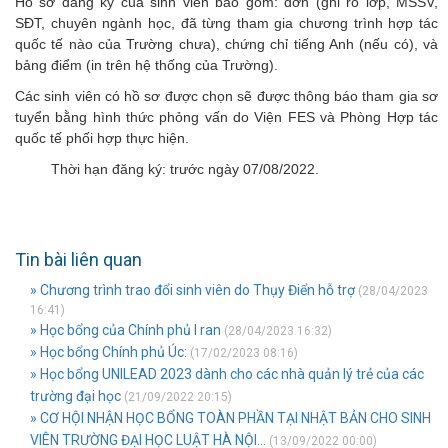
Hồ sơ đăng ký của sinh viên bao gồm: đơn (ghi rõ lớp, MSSV,
SĐT, chuyên ngành học, đã từng tham gia chương trình hợp tác
quốc tế nào của Trường chưa), chứng chỉ tiếng Anh (nếu có), và
bảng điểm (in trên hệ thống của Trường).
Các sinh viên có hồ sơ được chọn sẽ được thông báo tham gia sơ
tuyển bằng hình thức phỏng vấn do Viện FES và Phòng Hợp tác
quốc tế phối hợp thực hiện.
Thời hạn đăng ký: trước ngày 07/08/2022.
Tin bài liên quan
» Chương trình trao đổi sinh viên do Thụy Điển hỗ trợ
(28/04/2023
16:41)
» Học bổng của Chính phủ I ran
(28/04/2023 16:32)
» Học bổng Chính phủ Úc:
(17/02/2023 08:16)
» Học bổng UNILEAD 2023 dành cho các nhà quản lý trẻ của các
trường đại học
(21/09/2022 20:15)
» CƠ HỘI NHẬN HỌC BỔNG TOÀN PHẦN TẠI NHẬT BẢN CHO SINH
VIÊN TRƯỜNG ĐẠI HỌC LUẬT HÀ NỘI...
(13/09/2022 00:00)