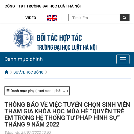
CỔNG TTĐT TRƯỜNG ĐẠI HỌC LUẬT HÀ NỘI
VIDEO
Đối tác hợp tác
TRƯỜNG ĐẠI HỌC LUẬT HÀ NỘI
Danh mục chính
Toggle
naviga
DỰ ÁN, HỌC BỔNG
☰ Danh mục phụ
(trượt sang phải → )
THÔNG BÁO VỀ VIỆC TUYỂN CHỌN SINH VIÊN
THAM GIA KHÓA HỌC MÙA HÈ “QUYỀN TRẺ
EM TRONG HỆ THỐNG TƯ PHÁP HÌNH SỰ”
THÁNG 9 NĂM 2022
Đăng vào 29/07/2022 13:53