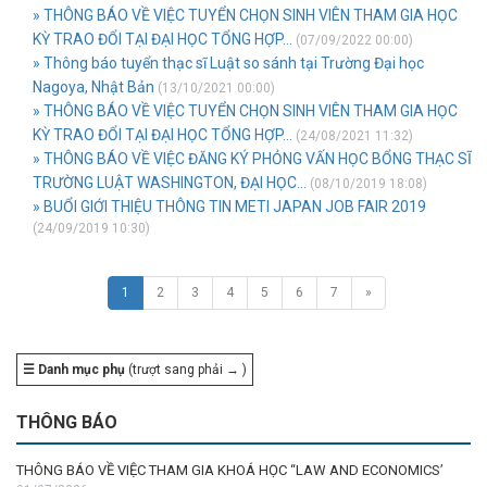
» THÔNG BÁO VỀ VIỆC TUYỂN CHỌN SINH VIÊN THAM GIA HỌC
KỲ TRAO ĐỔI TẠI ĐẠI HỌC TỔNG HỢP...
(07/09/2022 00:00)
» Thông báo tuyển thạc sĩ Luật so sánh tại Trường Đại học
Nagoya, Nhật Bản
(13/10/2021 00:00)
» THÔNG BÁO VỀ VIỆC TUYỂN CHỌN SINH VIÊN THAM GIA HỌC
KỲ TRAO ĐỔI TẠI ĐẠI HỌC TỔNG HỢP...
(24/08/2021 11:32)
» THÔNG BÁO VỀ VIỆC ĐĂNG KÝ PHỎNG VẤN HỌC BỔNG THẠC SĨ
TRƯỜNG LUẬT WASHINGTON, ĐẠI HỌC...
(08/10/2019 18:08)
» BUỔI GIỚI THIỆU THÔNG TIN METI JAPAN JOB FAIR 2019
(24/09/2019 10:30)
1
2
3
4
5
6
7
»
☰ Danh mục phụ
(trượt sang phải → )
THÔNG BÁO
THÔNG BÁO VỀ VIỆC THAM GIA KHOÁ HỌC “LAW AND ECONOMICS’