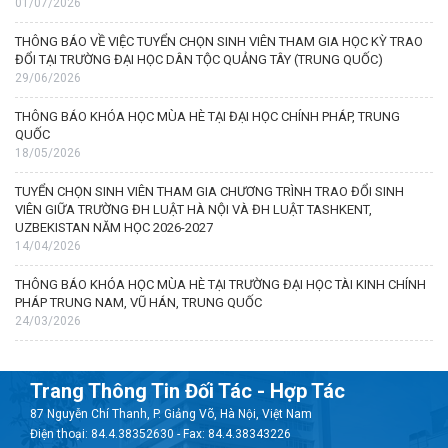
01/07/2026
THÔNG BÁO VỀ VIỆC TUYỂN CHỌN SINH VIÊN THAM GIA HỌC KỲ TRAO
ĐỔI TẠI TRƯỜNG ĐẠI HỌC DÂN TỘC QUẢNG TÂY (TRUNG QUỐC)
29/06/2026
THÔNG BÁO KHÓA HỌC MÙA HÈ TẠI ĐẠI HỌC CHÍNH PHÁP, TRUNG
QUỐC
18/05/2026
TUYỂN CHỌN SINH VIÊN THAM GIA CHƯƠNG TRÌNH TRAO ĐỔI SINH
VIÊN GIỮA TRƯỜNG ĐH LUẬT HÀ NỘI VÀ ĐH LUẬT TASHKENT,
UZBEKISTAN NĂM HỌC 2026-2027
14/04/2026
THÔNG BÁO KHÓA HỌC MÙA HÈ TẠI TRƯỜNG ĐẠI HỌC TÀI KINH CHÍNH
PHÁP TRUNG NAM, VŨ HÁN, TRUNG QUỐC
24/03/2026
Trang Thông Tin Đối Tác - Hợp Tác
87 Nguyễn Chí Thanh, P. Giảng Võ, Hà Nội, Việt Nam
Điện thoại: 84.4.38352630 - Fax: 84.4.38343226