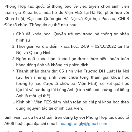
Phòng Hợp tác quốc tế thông báo về việc tuyển chọn sinh viên
tham gia Khóa học mùa hè do Viện FES tại Hà Nội phối hợp với
Khoa Luật, Đại học Quốc gia Hà Nội và Đại học Passau, CHLB
Đức tổ chức. Thông tin cụ thể như sau:
Chủ đề khóa học: Quyền trẻ em trong hệ thống tư pháp
hình sự.
Thời gian và địa điểm khóa học: 24/9 – 02/10/2022 tại Hà
Nội và Quảng Ninh.
Ngôn ngữ khóa học: khóa học được thực hiện hoàn toàn
bằng tiếng Anh và không có phiên dịch.
Thành phần tham dự: 05 sinh viên Trường ĐH Luật Hà Nội
(ưu tiên những sinh viên chưa từng tham gia khóa học
tương tự nào được tổ chức bởi Viện FES), có kết quả học
tập tốt và sử dụng tốt tiếng Anh (sinh viên có chứng chỉ tiếng
Anh là một lợi thế).
Kinh phí: Viện FES đảm nhận toàn bộ chi phí khóa học theo
đúng nguyên tắc tài chính của Viện.
Sinh viên có đủ tiêu chuẩn trên đăng ký với Phòng Hợp tác quốc tế
A606 hoặc qua địa chỉ email:
hoangtrangly@gmail.com
.