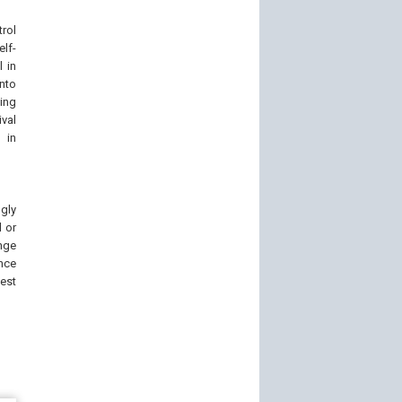
rol
lf-
l in
into
ing
ival
 in
ly
 or
nge
ance
est