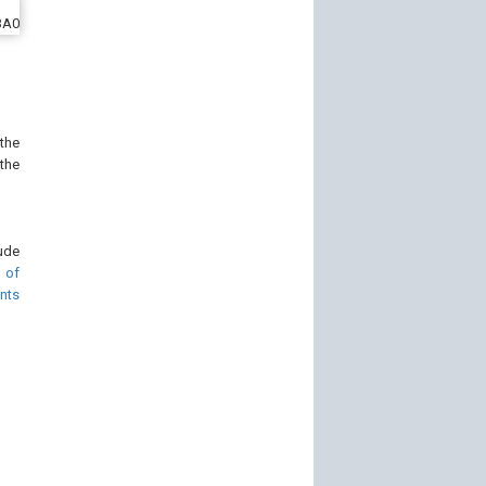
the
the
ude
of
nts