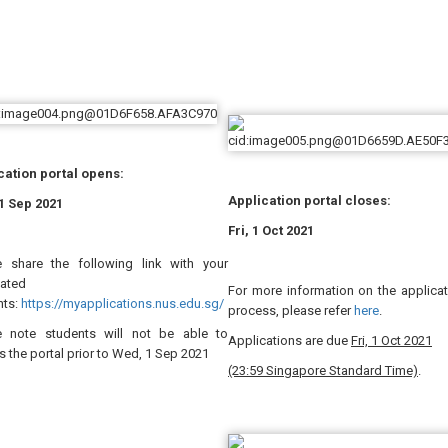
cation portal opens:
Application portal closes:
1 Sep 2021
Fri, 1 Oct 2021
e share the following link with your
ated
For more information on the applicat
nts:
https://myapplications.nus.edu.sg/
process, please refer
here
.
e note students will not be able to
Applications are due
Fri, 1 Oct 2021
 the portal prior to Wed, 1 Sep 2021
(23:59 Singapore Standard Time)
.