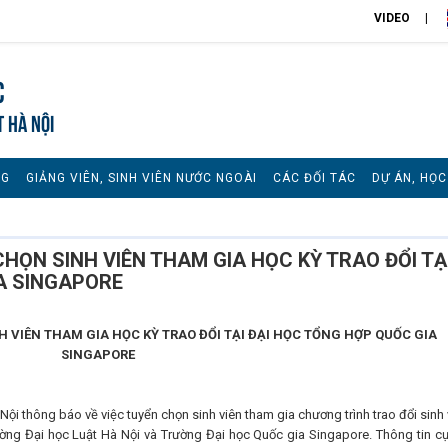
VIDEO
c
T HÀ NỘI
NG
GIẢNG VIÊN, SINH VIÊN NƯỚC NGOÀI
CÁC ĐỐI TÁC
DỰ ÁN, HỌ
HỌN SINH VIÊN THAM GIA HỌC KỲ TRAO ĐỔI TẠ
A SINGAPORE
 VIÊN THAM GIA HỌC KỲ TRAO ĐỔI TẠI ĐẠI HỌC TỔNG HỢP QUỐC GIA
SINGAPORE
ội thông báo về việc tuyển chọn sinh viên tham gia chương trình trao đổi sinh 
ờng Đại học Luật Hà Nội và Trường Đại học Quốc gia Singapore. Thông tin cụ