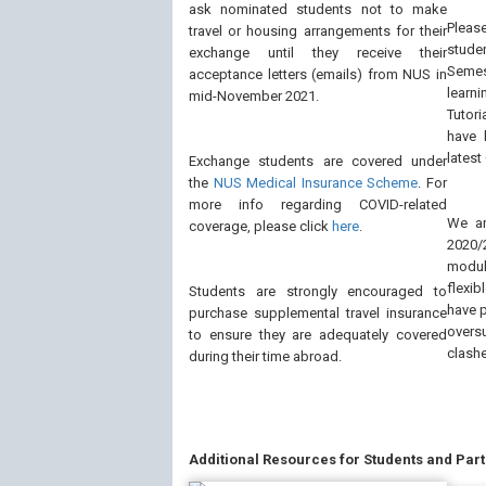
ask nominated students not to make
Plea
travel or housing arrangements for their
stude
exchange until they receive their
Semest
acceptance letters (emails) from NUS in
learn
mid-November 2021.
Tutori
have 
latest
Exchange students are covered under
the
NUS Medical Insurance Scheme
. For
more info regarding COVID-related
We an
coverage, please click
here
.
2020/
modul
flexib
Students are strongly encouraged to
have p
purchase supplemental travel insurance
over
to ensure they are adequately covered
clashe
during their time abroad.
Additional Resources for Students and Par