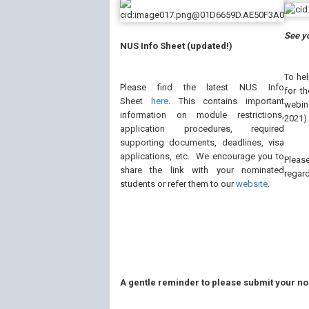
See y
NUS Info Sheet (updated!)
To he
Please find the latest NUS Info
for t
Sheet
here
. This contains important
webin
information on module restrictions,
2021).
application procedures, required
supporting documents, deadlines, visa
applications, etc. We encourage you to
Pleas
share the link with your nominated
regard
students or refer them to our
website
.
A gentle reminder to please submit your n