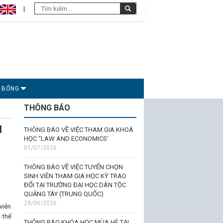
C BỔNG
THÔNG BÁO
I
THÔNG BÁO VỀ VIỆC THAM GIA KHOÁ
HỌC “LAW AND ECONOMICS’
01/07/2026
THÔNG BÁO VỀ VIỆC TUYỂN CHỌN
SINH VIÊN THAM GIA HỌC KỲ TRAO
ĐỔI TẠI TRƯỜNG ĐẠI HỌC DÂN TỘC
QUẢNG TÂY (TRUNG QUỐC)
29/06/2026
viên
 thể
THÔNG BÁO KHÓA HỌC MÙA HÈ TẠI