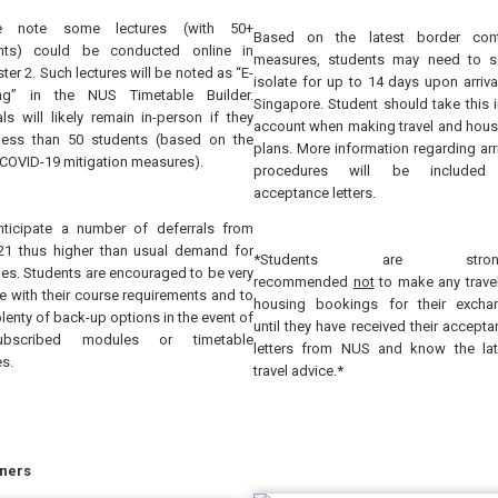
se note some lectures (with 50+
Based on the latest border cont
nts) could be conducted online in
measures, students may need to se
er 2. Such lectures will be noted as “E-
isolate for up to 14 days upon arriva
ing” in the NUS Timetable Builder.
Singapore. Student should take this 
als will likely remain in-person if they
account when making travel and hous
less than 50 students (based on the
plans. More information regarding arr
 COVID-19 mitigation measures).
procedures will be included
acceptance letters.
ticipate a number of deferrals from
21 thus higher than usual demand for
*Students are strong
es. Students are encouraged to be very
recommended
not
to make any travel
le with their course requirements and to
housing bookings for their excha
lenty of back-up options in the event of
until they have received their accept
subscribed modules or timetable
letters from NUS and know the lat
s.
travel advice.*
tners