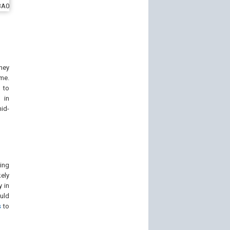
hey
me.
 to
 in
id-
ing
kely
y in
uld
s
to