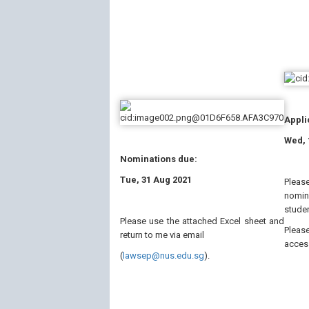
Appli
Wed, 
Nominations due:
Tue, 31 Aug 2021
Pleas
nomin
stude
Please use the attached Excel sheet and
Pleas
return to me via email
access
(
lawsep@nus.edu.sg
).