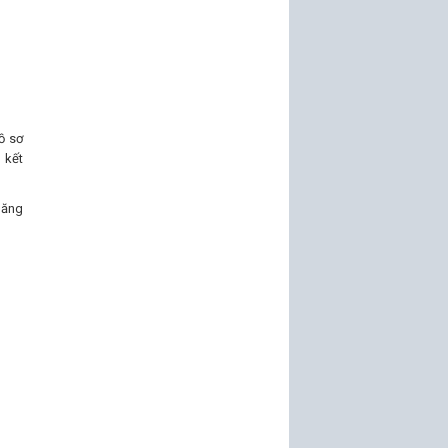
ồ sơ
 kết
năng