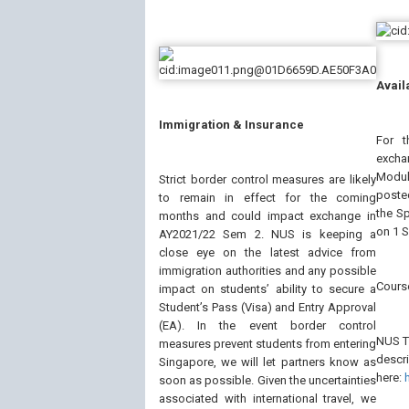
Avail
Immigration & Insurance
For t
exch
Modul
Strict border control measures are likely
poste
to remain in effect for the coming
the S
months and could impact exchange in
on 1 
AY2021/22 Sem 2. NUS is keeping a
close eye on the latest advice from
immigration authorities and any possible
Course
impact on students’ ability to secure a
Student’s Pass (Visa) and Entry Approval
(EA). In the event border control
NUS Ti
measures prevent students from entering
des
Singapore, we will let partners know as
here:
soon as possible. Given the uncertainties
associated with international travel, we