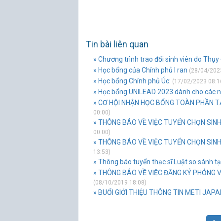
Tin bài liên quan
» Chương trình trao đổi sinh viên do Thụy 
» Học bổng của Chính phủ I ran
(28/04/2023
» Học bổng Chính phủ Úc:
(17/02/2023 08:1
» Học bổng UNILEAD 2023 dành cho các nh
» CƠ HỘI NHẬN HỌC BỔNG TOÀN PHẦN TẠI
00:00)
» THÔNG BÁO VỀ VIỆC TUYỂN CHỌN SINH 
00:00)
» THÔNG BÁO VỀ VIỆC TUYỂN CHỌN SINH
13:53)
» Thông báo tuyển thạc sĩ Luật so sánh t
» THÔNG BÁO VỀ VIỆC ĐĂNG KÝ PHỎNG 
(08/10/2019 18:08)
» BUỔI GIỚI THIỆU THÔNG TIN METI JAPA