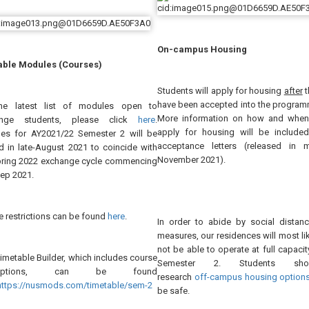
On-campus Housing
able Modules (Courses)
Students will apply for housing
after
t
have been accepted into the program
he latest list of modules open to
More information on how and when
ange students, please click
here
.
apply for housing will be included
es for AY2021/22 Semester 2 will be
acceptance letters (released in m
d in late-August 2021 to coincide with
November 2021).
pring 2022 exchange cycle commencing
Sep 2021.
 restrictions can be found
here
.
In order to abide by social distanc
measures, our residences will most li
not be able to operate at full capacit
metable Builder, which includes course
Semester 2. Students sho
criptions, can be found
research
off-campus housing option
https://nusmods.com/timetable/sem-2
be safe.