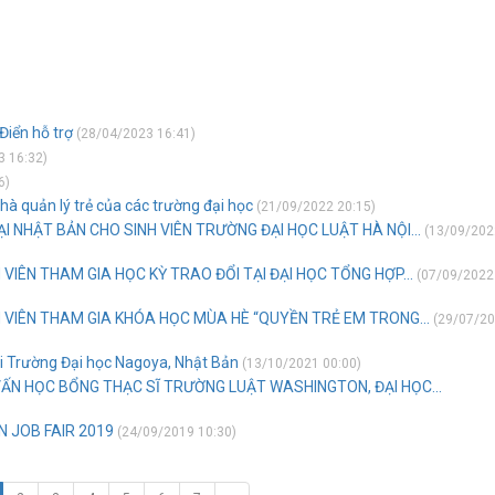
Điển hỗ trợ
(28/04/2023 16:41)
 16:32)
6)
à quản lý trẻ của các trường đại học
(21/09/2022 20:15)
 NHẬT BẢN CHO SINH VIÊN TRƯỜNG ĐẠI HỌC LUẬT HÀ NỘI...
(13/09/202
VIÊN THAM GIA HỌC KỲ TRAO ĐỔI TẠI ĐẠI HỌC TỔNG HỢP...
(07/09/2022
 VIÊN THAM GIA KHÓA HỌC MÙA HÈ “QUYỀN TRẺ EM TRONG...
(29/07/2
ại Trường Đại học Nagoya, Nhật Bản
(13/10/2021 00:00)
VẤN HỌC BỔNG THẠC SĨ TRƯỜNG LUẬT WASHINGTON, ĐẠI HỌC...
N JOB FAIR 2019
(24/09/2019 10:30)