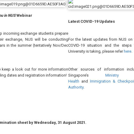
ou in NUS
Webinar
Latest COVID-19 Updates
lp incoming exchange students prepare
heir exchange, NUS will be conducting
For the latest updates from NUS on 
ars in the summer (tentatively Nov/Dec
COVID-19 situation and the steps 
University is taking, please refer
here
.
e keep a look out for more information
Other sources of information incl
ing dates and registration information!
Singapore’s
Ministry 
Health
and
Immigration & Checkpoi
Authority
.
omination sheet by Wednesday, 31 August 2021.