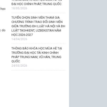
ĐẠI HỌC CHÍNH PHÁP, TRUNG QUỐC
18/05/2026
 học
TUYỂN CHỌN SINH VIÊN THAM GIA
CHƯƠNG TRÌNH TRAO ĐỔI SINH VIÊN
GIỮA TRƯỜNG ĐH LUẬT HÀ NỘI VÀ ĐH
c do
LUẬT TASHKENT, UZBEKISTAN NĂM
HỌC 2026-2027
14/04/2026
THÔNG BÁO KHÓA HỌC MÙA HÈ TẠI
TRƯỜNG ĐẠI HỌC TÀI KINH CHÍNH
PHÁP TRUNG NAM, VŨ HÁN, TRUNG
QUỐC
24/03/2026