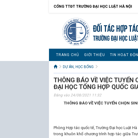
CỔNG TTĐT TRƯỜNG ĐẠI HỌC LUẬT HÀ NỘI
Đối tác hợp tá
TRƯỜNG ĐẠI HỌC LUẬ
TRANG CHỦ
GIỚI THIỆU
TIN HOẠT ĐỘ
DỰ ÁN, HỌC BỔNG
THÔNG BÁO VỀ VIỆC TUYỂN C
ĐẠI HỌC TỔNG HỢP QUỐC GI
Đăng vào 24/08/2021 11:32
THÔNG BÁO VỀ VIỆC TUYỂN CHỌN SINH
Phòng Hợp tác quốc tế, Trường Đại học Luật Hà N
trong khuôn khổ chương trình hợp tác giữa Trư