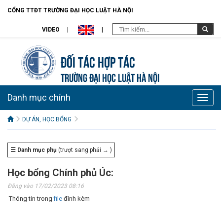
CỔNG TTĐT TRƯỜNG ĐẠI HỌC LUẬT HÀ NỘI
VIDEO
Đối tác hợp tác
TRƯỜNG ĐẠI HỌC LUẬT HÀ NỘI
Danh mục chính
Toggle
naviga
DỰ ÁN, HỌC BỔNG
☰ Danh mục phụ
(trượt sang phải → )
Học bổng Chính phủ Úc:
Đăng vào 17/02/2023 08:16
Thông tin trong
file
đính kèm