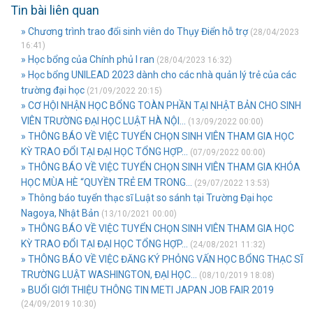
Tin bài liên quan
» Chương trình trao đổi sinh viên do Thụy Điển hỗ trợ
(28/04/2023
16:41)
» Học bổng của Chính phủ I ran
(28/04/2023 16:32)
» Học bổng UNILEAD 2023 dành cho các nhà quản lý trẻ của các
trường đại học
(21/09/2022 20:15)
» CƠ HỘI NHẬN HỌC BỔNG TOÀN PHẦN TẠI NHẬT BẢN CHO SINH
VIÊN TRƯỜNG ĐẠI HỌC LUẬT HÀ NỘI...
(13/09/2022 00:00)
» THÔNG BÁO VỀ VIỆC TUYỂN CHỌN SINH VIÊN THAM GIA HỌC
KỲ TRAO ĐỔI TẠI ĐẠI HỌC TỔNG HỢP...
(07/09/2022 00:00)
» THÔNG BÁO VỀ VIỆC TUYỂN CHỌN SINH VIÊN THAM GIA KHÓA
HỌC MÙA HÈ “QUYỀN TRẺ EM TRONG...
(29/07/2022 13:53)
» Thông báo tuyển thạc sĩ Luật so sánh tại Trường Đại học
Nagoya, Nhật Bản
(13/10/2021 00:00)
» THÔNG BÁO VỀ VIỆC TUYỂN CHỌN SINH VIÊN THAM GIA HỌC
KỲ TRAO ĐỔI TẠI ĐẠI HỌC TỔNG HỢP...
(24/08/2021 11:32)
» THÔNG BÁO VỀ VIỆC ĐĂNG KÝ PHỎNG VẤN HỌC BỔNG THẠC SĨ
TRƯỜNG LUẬT WASHINGTON, ĐẠI HỌC...
(08/10/2019 18:08)
» BUỔI GIỚI THIỆU THÔNG TIN METI JAPAN JOB FAIR 2019
(24/09/2019 10:30)