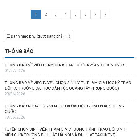
1
2
3
4
5
6
7
»
☰ Danh mục phụ
(trượt sang phải → )
THÔNG BÁO
THÔNG BÁO VỀ VIỆC THAM GIA KHOÁ HỌC “LAW AND ECONOMICS’
01/07/2026
THÔNG BÁO VỀ VIỆC TUYỂN CHỌN SINH VIÊN THAM GIA HỌC KỲ TRAO
ĐỔI TẠI TRƯỜNG ĐẠI HỌC DÂN TỘC QUẢNG TÂY (TRUNG QUỐC)
29/06/2026
THÔNG BÁO KHÓA HỌC MÙA HÈ TẠI ĐẠI HỌC CHÍNH PHÁP, TRUNG
QUỐC
18/05/2026
TUYỂN CHỌN SINH VIÊN THAM GIA CHƯƠNG TRÌNH TRAO ĐỔI SINH
VIÊN GIỮA TRƯỜNG ĐH LUẬT HÀ NỘI VÀ ĐH LUẬT TASHKENT,